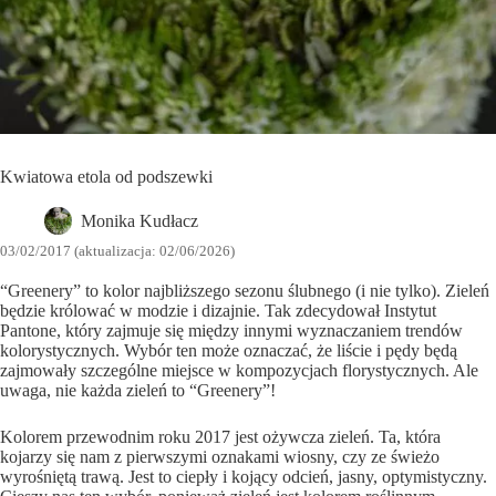
Kwiatowa etola od podszewki
Monika Kudłacz
03/02/2017 (aktualizacja: 02/06/2026)
“Greenery” to kolor najbliższego sezonu ślubnego (i nie tylko). Zieleń
będzie królować w modzie i dizajnie. Tak zdecydował Instytut
Pantone, który zajmuje się między innymi wyznaczaniem trendów
kolorystycznych. Wybór ten może oznaczać, że liście i pędy będą
zajmowały szczególne miejsce w kompozycjach florystycznych. Ale
uwaga, nie każda zieleń to “Greenery”!
Kolorem przewodnim roku 2017 jest ożywcza zieleń. Ta, która
kojarzy się nam z pierwszymi oznakami wiosny, czy ze świeżo
wyrośniętą trawą. Jest to ciepły i kojący odcień, jasny, optymistyczny.