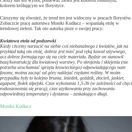
Cieszy nas ten wybór, ponieważ zieleń jest kolorem roślinnym,
kolorem królującym we florystyce.
Cieszymy się również, że trend ten jest widoczny w pracach florystów.
Zobaczcie pracę autorstwa Moniki Kudłacz – wspaniałą etolę w
trendowej zieleni. Tak oto autorka pisze o swojej pracy:
Kwiatowa etola od podszewki
Kiedy chcemy narzucić na siebie coś niebanalnego z kwiatów, jak na
przykład taką oto etolę, dobrze jest mieć pod ręką kawał sztywnego,
acz dobrze formującego się na ciele materiału. Będzie on stanowił
bazę/konstrukcję dla kwiatowej warstwy. Po skrojeniu i sklejeniu (nie
potrzeba uruchamiać sprzętu krawieckiego) odpowiadającego nam
fasonu, można zacząć od góry naklejać rzędami rośliny. W moim
przypadku były to kolejno brunia, śniedek, goździk, złocień, jaskier,
agapant, fiołek alpejski. Czas wykonania 1,5-3h (w zależności od chęci
rozkoszowania się pracą), czas użytkowania przy zachowaniu
odpowiedniej temperatury i dystansu – zaskakująco długi.
Monika Kudłacz