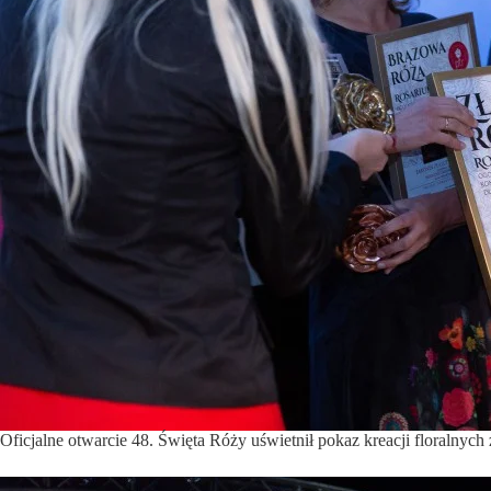
Oficjalne otwarcie 48. Święta Róży uświetnił pokaz kreacji floralny