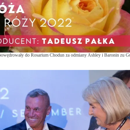
powędrowały do Rosarium Chodun za odmiany Ashley i Baronin zu Gut