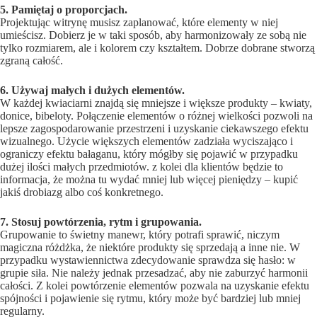
5. Pamiętaj o proporcjach.
Projektując witrynę musisz zaplanować, które elementy w niej
umieścisz. Dobierz je w taki sposób, aby harmonizowały ze sobą nie
tylko rozmiarem, ale i kolorem czy kształtem. Dobrze dobrane stworzą
zgraną całość.
6. Używaj małych i dużych elementów.
W każdej kwiaciarni znajdą się mniejsze i większe produkty – kwiaty,
donice, bibeloty. Połączenie elementów o różnej wielkości pozwoli na
lepsze zagospodarowanie przestrzeni i uzyskanie ciekawszego efektu
wizualnego. Użycie większych elementów zadziała wyciszająco i
ograniczy efektu bałaganu, który mógłby się pojawić w przypadku
dużej ilości małych przedmiotów. z kolei dla klientów będzie to
informacja, że można tu wydać mniej lub więcej pieniędzy – kupić
jakiś drobiazg albo coś konkretnego.
7. Stosuj powtórzenia, rytm i grupowania.
Grupowanie to świetny manewr, który potrafi sprawić, niczym
magiczna różdżka, że niektóre produkty się sprzedają a inne nie. W
przypadku wystawiennictwa zdecydowanie sprawdza się hasło: w
grupie siła. Nie należy jednak przesadzać, aby nie zaburzyć harmonii
całości. Z kolei powtórzenie elementów pozwala na uzyskanie efektu
spójności i pojawienie się rytmu, który może być bardziej lub mniej
regularny.