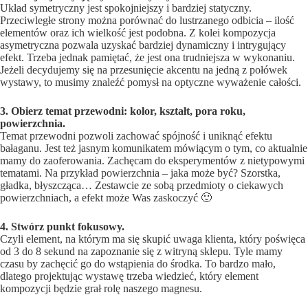
Układ symetryczny jest spokojniejszy i bardziej statyczny.
Przeciwległe strony można porównać do lustrzanego odbicia – ilość
elementów oraz ich wielkość jest podobna. Z kolei kompozycja
asymetryczna pozwala uzyskać bardziej dynamiczny i intrygujący
efekt. Trzeba jednak pamiętać, że jest ona trudniejsza w wykonaniu.
Jeżeli decydujemy się na przesunięcie akcentu na jedną z połówek
wystawy, to musimy znaleźć pomysł na optyczne wyważenie całości.
3. Obierz temat przewodni: kolor, kształt, pora roku,
powierzchnia.
Temat przewodni pozwoli zachować spójność i uniknąć efektu
bałaganu. Jest też jasnym komunikatem mówiącym o tym, co aktualnie
mamy do zaoferowania. Zachęcam do eksperymentów z nietypowymi
tematami. Na przykład powierzchnia – jaka może być? Szorstka,
gładka, błyszcząca… Zestawcie ze sobą przedmioty o ciekawych
powierzchniach, a efekt może Was zaskoczyć 🙂
4. Stwórz punkt fokusowy.
Czyli element, na którym ma się skupić uwaga klienta, który poświęca
od 3 do 8 sekund na zapoznanie się z witryną sklepu. Tyle mamy
czasu by zachęcić go do wstąpienia do środka. To bardzo mało,
dlatego projektując wystawę trzeba wiedzieć, który element
kompozycji będzie grał rolę naszego magnesu.