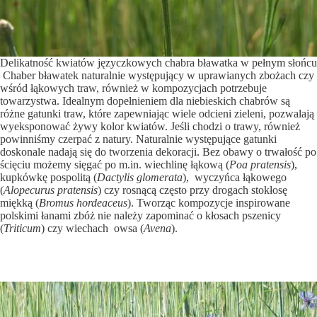
Delikatność kwiatów języczkowych chabra bławatka w pełnym słońcu
Chaber bławatek naturalnie występujący w uprawianych zbożach czy
wśród łąkowych traw, również w kompozycjach potrzebuje
towarzystwa. Idealnym dopełnieniem dla niebieskich chabrów są
różne gatunki traw, które zapewniając wiele odcieni zieleni, pozwalają
wyeksponować żywy kolor kwiatów. Jeśli chodzi o trawy, również
powinniśmy czerpać z natury. Naturalnie występujące gatunki
doskonale nadają się do tworzenia dekoracji. Bez obawy o trwałość po
ścięciu możemy sięgać po m.in. wiechlinę łąkową (
Poa pratensis
),
kupkówkę pospolitą (
Dactylis glomerata
), wyczyńca łąkowego
(
Alopecurus pratensis
) czy rosnącą często przy drogach stokłosę
miękką (
Bromus hordeaceus
). Tworząc kompozycje inspirowane
polskimi łanami zbóż nie należy zapominać o kłosach pszenicy
(
Triticum
) czy wiechach owsa (
Avena
).