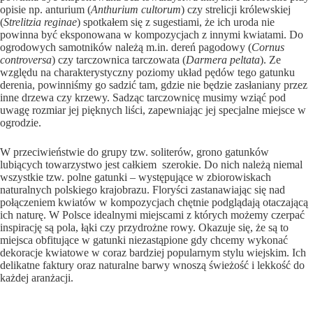
opisie np. anturium (
Anthurium cultorum
) czy strelicji królewskiej
(
Strelitzia reginae
) spotkałem się z sugestiami, że ich uroda nie
powinna być eksponowana w kompozycjach z innymi kwiatami. Do
ogrodowych samotników należą m.in. dereń pagodowy (
Cornus
controversa
) czy tarczownica tarczowata (
Darmera peltata
). Ze
względu na charakterystyczny poziomy układ pędów tego gatunku
derenia, powinniśmy go sadzić tam, gdzie nie będzie zasłaniany przez
inne drzewa czy krzewy. Sadząc tarczownicę musimy wziąć pod
uwagę rozmiar jej pięknych liści, zapewniając jej specjalne miejsce w
ogrodzie.
W przeciwieństwie do grupy tzw. soliterów, grono gatunków
lubiących towarzystwo jest całkiem szerokie. Do nich należą niemal
wszystkie tzw. polne gatunki – występujące w zbiorowiskach
naturalnych polskiego krajobrazu. Floryści zastanawiając się nad
połączeniem kwiatów w kompozycjach chętnie podglądają otaczającą
ich naturę. W Polsce idealnymi miejscami z których możemy czerpać
inspirację są pola, łąki czy przydrożne rowy. Okazuje się, że są to
miejsca obfitujące w gatunki niezastąpione gdy chcemy wykonać
dekoracje kwiatowe w coraz bardziej popularnym stylu wiejskim. Ich
delikatne faktury oraz naturalne barwy wnoszą świeżość i lekkość do
każdej aranżacji.