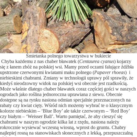
Śmietanka polnego towarzystwa w bukiecie
Chyba każdemu z nas chaber bławatek (
Centaurea cyanus
) kojarzy
się z łanem zbóż na polskiej wsi. Mamy przed oczami falujące źdźbła
upstrzone czerwonymi kwiatami maku polnego (
Papaver rhoeas
) i
niebieskimi chabrami. Zmiany w technologii uprawy pól sprawiły, że
kiedyś nieodzowny widok na polskiej wsi obecnie jest rzadkością.
Może właśnie dlatego chaber bławatek coraz częściej gości w naszych
ogrodach jako roślina jednoroczna uprawiana z siewu. Obecnie
dostępne są na rynku nasiona odmian specjalnie przeznaczonych na
rabaty czy kwiat cięty. Wśród nich możemy wybrać te o klasycznym
kolorze niebieskim – ‘Blue Boy’ ale także czerwonym – ‘Red Boy’
czy białym – ‘Weisser Ball’. Warto pamiętać, że aby cieszyć się
chabrami w naszym ogrodzie kilka lat z rzędu, nasiona należy
rokrocznie wysiewać wczesną wiosną, wprost do gruntu. Chabry
najlepiej rosną na stanowiskach słonecznych z lekką, przepuszczalną