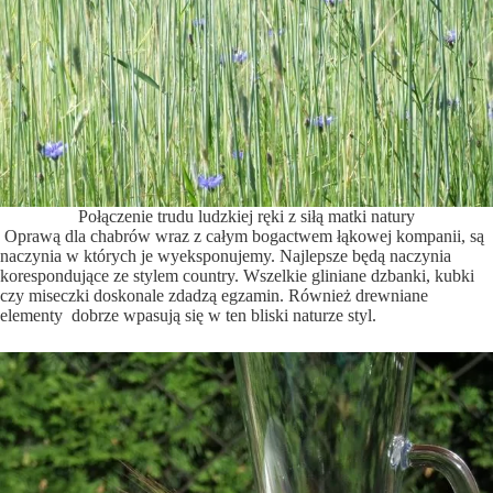
Połączenie trudu ludzkiej ręki z siłą matki natury
Oprawą dla chabrów wraz z całym bogactwem łąkowej kompanii, są
naczynia w których je wyeksponujemy. Najlepsze będą naczynia
korespondujące ze stylem country. Wszelkie gliniane dzbanki, kubki
czy miseczki doskonale zdadzą egzamin. Również drewniane
elementy dobrze wpasują się w ten bliski naturze styl.