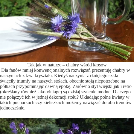
Tak jak w naturze – chabry wśród kłosów
Dla fanów mniej konwencjonalnych rozwiązań prezentuję chabry w
naczyniach z tzw. kryształu. Kiedyś naczynia z rżniętego szkła
święciły triumfy na naszych stołach, obecnie stoją niepotrzebne na
półkach przypominając dawną epokę. Zarówno styl wiejski jak i retro
(określany również jako vintage) są dzisiaj szalenie modne. Dlaczego
nie połączyć ich w jednej dekoracji stołu? Układając polne kwiaty w
takich pucharkach czy kieliszkach możemy nawiązać do obu trendów
jednocześnie.