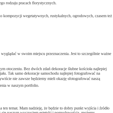
ego rodzaju pracach florystycznych.
m do kompozycji wegetatywnych, rustykalnych, ogrodowych, czasem też
ona wyglądać w swoim miejscu przeznaczenia. Jest to szczególnie ważne
nym otoczeniu. Bez dwóch zdań dekoracje ślubne kościoła najlepiej
ncjału. Tak samo dekoracje samochodu najlepiej fotografować na
Oczywiście nie zawsze będziemy mieli okazję sfotografować naszą
zenia w naszym portfolio.
 ten temat. Mam nadzieję, że będzie to dobry punkt wyjścia i źródło
jąc się naszym wyczuciem estetyki i pomysłowością, możemy