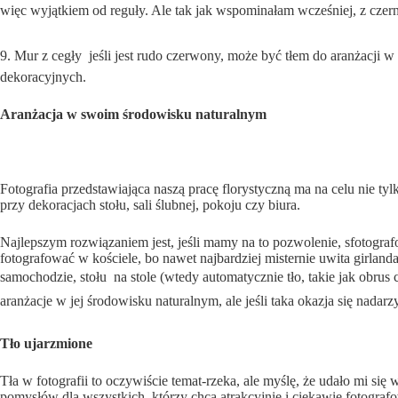
więc wyjątkiem od reguły. Ale tak jak wspominałam wcześniej, z czern
9. Mur z cegły  jeśli jest rudo czerwony, może być tłem do aranżac
dekoracyjnych.
Aranżacja w swoim środowisku naturalnym
Fotografia przedstawiająca naszą pracę florystyczną ma na celu nie ty
przy dekoracjach stołu, sali ślubnej, pokoju czy biura.
Najlepszym rozwiązaniem jest, jeśli mamy na to pozwolenie, sfotograf
fotografować w kościele, bo nawet najbardziej misternie uwita girlan
samochodzie, stołu  na stole (wtedy automatycznie tło, takie jak obru
aranżacje w jej środowisku naturalnym, ale jeśli taka okazja się nada
Tło ujarzmione
Tła w fotografii to oczywiście temat-rzeka, ale myślę, że udało mi s
pomysłów dla wszystkich, którzy chcą atrakcyjnie i ciekawie fotogra