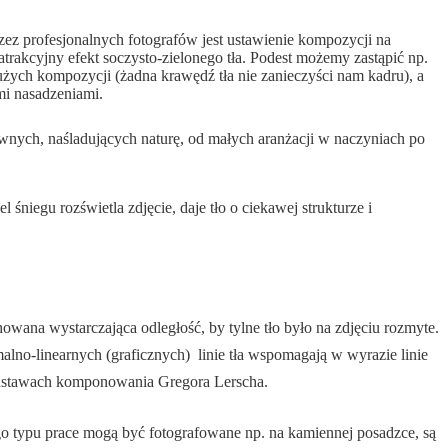
ez profesjonalnych fotografów jest ustawienie kompozycji na
rakcyjny efekt soczysto-zielonego tła. Podest możemy zastąpić np.
żych kompozycji (żadna krawędź tła nie zanieczyści nam kadru), a
mi nasadzeniami.
ywnych, naśladujących naturę, od małych aranżacji w naczyniach po
śniegu rozświetla zdjęcie, daje tło o ciekawej strukturze i
owana wystarczająca odległość, by tylne tło było na zdjęciu rozmyte.
no-linearnych (graficznych)  linie tła wspomagają w wyrazie linie
podstawach komponowania Gregora Lerscha.
Tego typu prace mogą być fotografowane np. na kamiennej posadzce, są