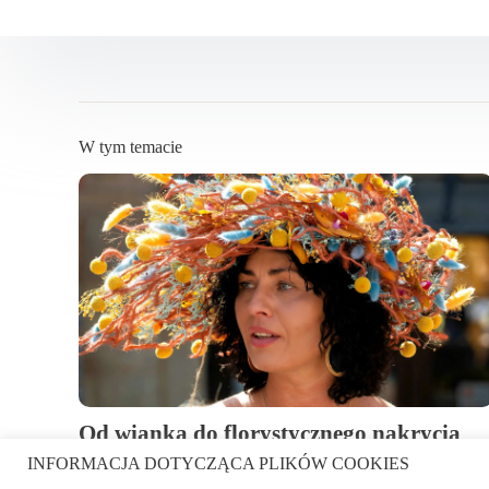
W tym temacie
Od wianka do florystycznego nakrycia
głowy. Najciekawsze prace konkursowe
INFORMACJA DOTYCZĄCA PLIKÓW COOKIES
ostatnich lat