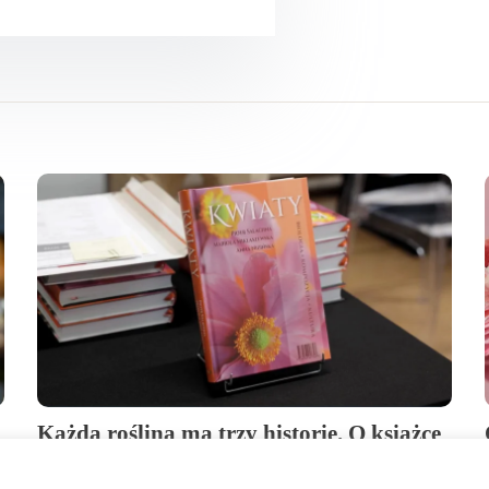
Każda roślina ma trzy historie. O książce
„Kwiaty” rozmawiamy z Piotrem
Salachną