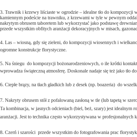
3. Trawnik i krzewy liściaste w ogrodzie – idealne tło do kompozycj
kamiennym podeście na trawniku, z krzewami w tyle w pewnym oddaleni
nakrytym obrusem taboretem lub wykorzystać jako podstawę drewniany 
przede wszystkim obfitych aranżacji dekoracyjnych w misach, gazon
4. Las – wiosną, gdy się zieleni, do kompozycji wiosennych i wielkan
ogromne konstrukcje florystyczne.
5. Na śniegu  do kompozycji bożonarodzeniowych, o ile krótki kontakt
wprowadza świąteczną atmosferę. Doskonale nadaje się też jako tło 
6. Ciepłe brązy, na tłach gładkich lub z desek (np. boazeria)  do wsz
7. Nakryty obrusem stół z pofalowaną zasłoną w tle (lub tapetą w sze
Ta kombinacja, w jasnych odcieniach (biel, beż, szary) jest idealnym
aranżacji. Jest to technika często wykorzystywana w profesjonalnych
8. Czerń i szarości  przede wszystkim do fotografowania prac floryst