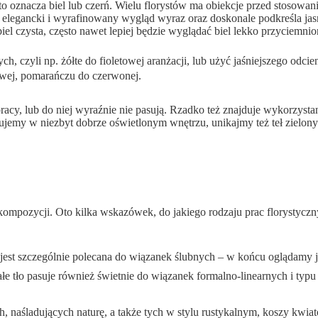
ęsto oznacza biel lub czerń. Wielu florystów ma obiekcje przed stoso
 elegancki i wyrafinowany wygląd wyraz oraz doskonale podkreśla jasne 
ć biel czysta, często nawet lepiej będzie wyglądać biel lekko przyciem
 czyli np. żółte do fioletowej aranżacji, lub użyć jaśniejszego odci
towej, pomarańczu do czerwonej.
acy, lub do niej wyraźnie nie pasują. Rzadko też znajduje wykorzystan
rafujemy w niezbyt dobrze oświetlonym wnętrzu, unikajmy też teł zielon
ompozycji. Oto kilka wskazówek, do jakiego rodzaju prac florystycz
e jest szczególnie polecana do wiązanek ślubnych – w końcu oglądamy je p
łe tło pasuje również świetnie do wiązanek formalno-linearnych i typu sol
naśladujących naturę, a także tych w stylu rustykalnym, koszy kwiato