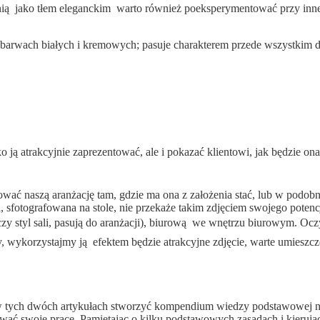
ią  jako tłem eleganckim  warto również poeksperymentować przy inn
ji w barwach białych i kremowych; pasuje charakterem przede wszystki
lko ją atrakcyjnie zaprezentować, ale i pokazać klientowi, jak będzie 
ować naszą aranżację tam, gdzie ma ona z założenia stać, lub w podob
da, sfotografowana na stole, nie przekaże takim zdjęciem swojego pote
s czy styl sali, pasują do aranżacji), biurową  we wnętrzu biurowym. 
rzy, wykorzystajmy ją  efektem będzie atrakcyjne zdjęcie, warte umieszc
ię w tych dwóch artykułach stworzyć kompendium wiedzy podstawowej na
fować swoje prace. Pamiętając o kilku podstawowych zasadach i kieru