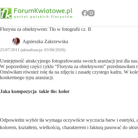
Przejdź
do
treści
Florysta za obiektywem: Tło w fotografii cz. II
Agnieszka Zakrzewska
25/07/2011 (aktualizacja: 03/06/2026)
Umiejętność atrakcyjnego fotografowania swoich aranżacji jest dla n
W poprzedniej części cyklu “Florysta za obiektywem” przedstawiłam ró
Omówiłam również rolę tła na zdjęciu i zasadę czystego kadru. W kole
konkretnego typu aranżacji.
Jaka kompozycja  takie tło: kolor
Odpowiedni wybór tła wymaga oczywiście wyczucia barw i estetyki, al
kolorem, kształtem, wielkością, charakterem i fakturą pasować do ułoż