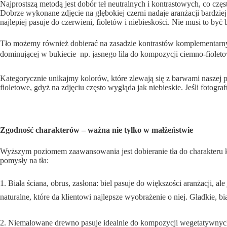
Najprostszą metodą jest dobór teł neutralnych i kontrastowych, co cz
Dobrze wykonane zdjęcie na głębokiej czerni nadaje aranżacji bardziej
najlepiej pasuje do czerwieni, fioletów i niebieskości. Nie musi to by
Tło możemy również dobierać na zasadzie kontrastów komplementarnych,
dominującej w bukiecie  np. jasnego lila do kompozycji ciemno-fiole
Kategorycznie unikajmy kolorów, które zlewają się z barwami naszej pr
fioletowe, gdyż na zdjęciu często wygląda jak niebieskie. Jeśli fotog
Zgodność charakterów – ważna nie tylko w małżeństwie
Wyższym poziomem zaawansowania jest dobieranie tła do charakteru k
pomysły na tła:
1. Biała ściana, obrus, zasłona: biel pasuje do większości aranżacji, al
naturalne, które da klientowi najlepsze wyobrażenie o niej. Gładkie, bia
2. Niemalowane drewno pasuje idealnie do kompozycji wegetatywnych, 