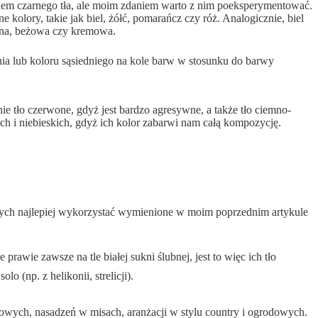
waniem czarnego tła, ale moim zdaniem warto z nim poeksperymentować.
kolory, takie jak biel, żółć, pomarańcz czy róż. Analogicznie, biel
niona, beżowa czy kremowa.
enia lub koloru sąsiedniego na kole barw w stosunku do barwy
ie tło czerwone, gdyż jest bardzo agresywne, a także tło ciemno-
ych i niebieskich, gdyż ich kolor zabarwi nam całą kompozycję.
nych najlepiej wykorzystać wymienione w moim poprzednim artykule
rawie zawsze na tle białej sukni ślubnej, jest to więc ich tło
o (np. z helikonii, strelicji).
wych, nasadzeń w misach, aranżacji w stylu country i ogrodowych.