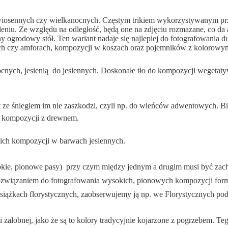
i wiosennych czy wielkanocnych. Częstym trikiem wykorzystywanym prz
u. Ze względu na odległość, będą one na zdjęciu rozmazane, co da at
ogrodowy stół. Ten wariant nadaje się najlepiej do fotografowania du
ach czy amforach, kompozycji w koszach oraz pojemników z kolorowy
ocnych, jesienią  do jesiennych. Doskonałe tło do kompozycji wegetat
 ze śniegiem im nie zaszkodzi, czyli np. do wieńców adwentowych. Biel 
do kompozycji z drewnem.
elkich kompozycji w barwach jesiennych.
rokie, pionowe pasy)  przy czym między jednym a drugim musi być zach
 rozwiązaniem do fotografowania wysokich, pionowych kompozycji formal
 książkach florystycznych, zaobserwujemy ją np. we Florystycznych 
yki żałobnej, jako że są to kolory tradycyjnie kojarzone z pogrzebem. 