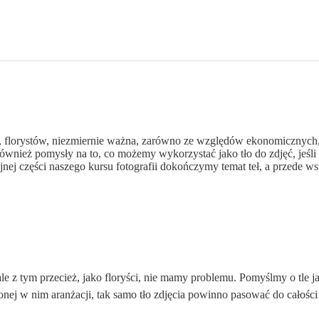
as, florystów, niezmiernie ważna, zarówno ze względów ekonomicznych,
wnież pomysły na to, co możemy wykorzystać jako tło do zdjęć, jeśli 
jnej części naszego kursu fotografii dokończymy temat teł, a przede w
e z tym przecież, jako floryści, nie mamy problemu. Pomyślmy o tle j
onej w nim aranżacji, tak samo tło zdjęcia powinno pasować do całości