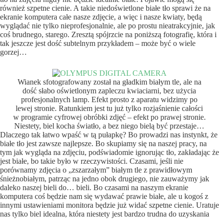
również szpetne cienie. A takie niedoświetlone białe tło sprawi że na
ekranie komputera całe nasze zdjęcie, a więc i nasze kwiaty, będą
wyglądać nie tylko nieprofesjonalnie, ale po prostu nieatrakcyjnie, jak
coś brudnego, starego. Zresztą spójrzcie na poniższą fotografię, która i
tak jeszcze jest dość subtelnym przykładem – może być o wiele
gorzej…
Wianek sfotografowany został na gładkim białym tle, ale na
dość słabo oświetlonym zapleczu kwiaciarni, bez użycia
profesjonalnych lamp. Efekt prosto z aparatu widzimy po
lewej stronie. Ratunkiem jest tu już tylko rozjaśnienie całości
w programie cyfrowej obróbki zdjęć – efekt po prawej stronie.
Niestety, biel kocha światło, a bez niego bielą być przestaje…
Dlaczego tak łatwo wpaść w tą pułapkę? Bo prowadzi nas instynkt, że
białe tło jest zawsze najlepsze. Bo skupiamy się na naszej pracy, na
tym jak wygląda na zdjęciu, podświadomie ignorując tło, zakładając że
jest białe, bo takie było w rzeczywistości. Czasami, jeśli nie
porównamy zdjęcia o „zszarzałym” białym tle z prawidłowym
śnieżnobiałym, patrząc na jedno obok drugiego, nie zauważymy jak
daleko naszej bieli do… bieli. Bo czasami na naszym ekranie
komputera coś będzie nam się wydawać prawie białe, ale u kogoś z
innymi ustawieniami monitora będzie już widać szpetne cienie. Uratuje
nas tylko biel idealna, która niestety jest bardzo trudna do uzyskania