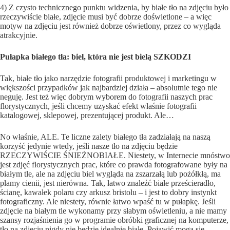
4) Z czysto technicznego punktu widzenia, by białe tło na zdjęciu było
rzeczywiście białe, zdjęcie musi być dobrze doświetlone – a więc
motyw na zdjęciu jest również dobrze oświetlony, przez co wygląda
atrakcyjnie.
Pułapka białego tła: biel, która nie jest bielą SZKODZI
Tak, białe tło jako narzędzie fotografii produktowej i marketingu w
większości przypadków jak najbardziej działa – absolutnie tego nie
neguję. Jest też więc dobrym wyborem do fotografii naszych prac
florystycznych, jeśli chcemy uzyskać efekt właśnie fotografii
katalogowej, sklepowej, prezentującej produkt. Ale…
No właśnie, ALE. Te liczne zalety białego tła zadziałają na naszą
korzyść jedynie wtedy, jeśli nasze tło na zdjęciu będzie
RZECZYWIŚCIE ŚNIEŻNOBIAŁE. Niestety, w Internecie mnóstwo
jest zdjęć florystycznych prac, które co prawda fotografowane były na
białym tle, ale na zdjęciu biel wygląda na zszarzałą lub pożółkłą, ma
plamy cienii, jest nierówna. Tak, łatwo znaleźć białe prześcieradło,
ścianę, kawałek polaru czy arkusz bristolu – i jest to dobry instynkt
fotograficzny. Ale niestety, równie łatwo wpaść tu w pułapkę. Jeśli
zdjęcie na białym tle wykonamy przy słabym oświetleniu, a nie mamy
szansy rozjaśnienia go w programie obróbki graficznej na komputerze,
tło na zdjęciu nigdy nie będzie idealnie białe. Pojawić mogą się