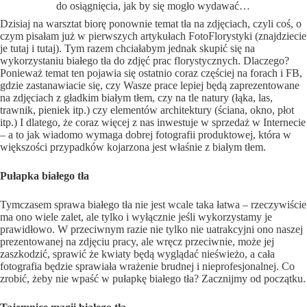
do osiągnięcia, jak by się mogło wydawać…
Dzisiaj na warsztat biorę ponownie temat tła na zdjęciach, czyli coś, o
czym pisałam już w pierwszych artykułach FotoFlorystyki (znajdziecie
je tutaj i tutaj). Tym razem chciałabym jednak skupić się na
wykorzystaniu białego tła do zdjęć prac florystycznych. Dlaczego?
Ponieważ temat ten pojawia się ostatnio coraz częściej na forach i FB,
gdzie zastanawiacie się, czy Wasze prace lepiej będą zaprezentowane
na zdjęciach z gładkim białym tłem, czy na tle natury (łąka, las,
trawnik, pieniek itp.) czy elementów architektury (ściana, okno, płot
itp.) I dlatego, że coraz więcej z nas inwestuje w sprzedaż w Internecie
– a to jak wiadomo wymaga dobrej fotografii produktowej, która w
większości przypadków kojarzona jest właśnie z białym tłem.
Pułapka białego tła
Tymczasem sprawa białego tła nie jest wcale taka łatwa – rzeczywiście
ma ono wiele zalet, ale tylko i wyłącznie jeśli wykorzystamy je
prawidłowo. W przeciwnym razie nie tylko nie uatrakcyjni ono naszej
prezentowanej na zdjęciu pracy, ale wręcz przeciwnie, może jej
zaszkodzić, sprawić że kwiaty będą wyglądać nieświeżo, a cała
fotografia będzie sprawiała wrażenie brudnej i nieprofesjonalnej. Co
zrobić, żeby nie wpaść w pułapkę białego tła? Zacznijmy od początku.