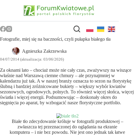
Przejdź
do
treści
Fotografie, miej się na baczności, czyli pułapka białego tła
Agnieszka Zakrzewska
04/07/2014 (aktualizacja: 03/06/2026)
Za oknami lato – chociaż może nie cały czas, zważywszy na wiszące
właśnie nad Warszawą ciemne chmury – ale przynajmniej w
kalendarzu już tak. A w naszej branży oznacza to sezon na florystykę
ślubną i bardziej zróżnicowane bukiety – większy wybór kwiatów
sezonowych, ogrodowych, polnych. To również więcej słońca, więcej
światła i więcej energii. Podsumowując – doskonały okres do
sięgnięcia po aparat, by wzbogacić nasze florystyczne portfolio.
Białe tło zdecydowanie króluje w fotografii produktowej –
zwłaszcza tej przeznaczonej do oglądania na ekranie
komputera – i nie bez powodu. Nie jest ono jednak tak łatwe