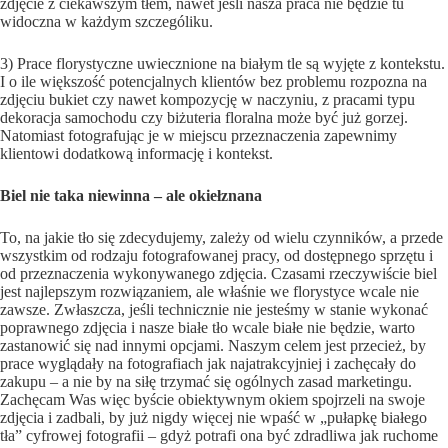
zdjęcie z ciekawszym tłem, nawet jeśli nasza praca nie będzie tu
widoczna w każdym szczególiku.
3) Prace florystyczne uwiecznione na białym tle są wyjęte z kontekstu.
I o ile większość potencjalnych klientów bez problemu rozpozna na
zdjęciu bukiet czy nawet kompozycję w naczyniu, z pracami typu
dekoracja samochodu czy biżuteria floralna może być już gorzej.
Natomiast fotografując je w miejscu przeznaczenia zapewnimy
klientowi dodatkową informację i kontekst.
Biel nie taka niewinna – ale okiełznana
To, na jakie tło się zdecydujemy, zależy od wielu czynników, a przede
wszystkim od rodzaju fotografowanej pracy, od dostępnego sprzętu i
od przeznaczenia wykonywanego zdjęcia. Czasami rzeczywiście biel
jest najlepszym rozwiązaniem, ale właśnie we florystyce wcale nie
zawsze. Zwłaszcza, jeśli technicznie nie jesteśmy w stanie wykonać
poprawnego zdjęcia i nasze białe tło wcale białe nie będzie, warto
zastanowić się nad innymi opcjami. Naszym celem jest przecież, by
prace wyglądały na fotografiach jak najatrakcyjniej i zachęcały do
zakupu – a nie by na siłę trzymać się ogólnych zasad marketingu.
Zachęcam Was więc byście obiektywnym okiem spojrzeli na swoje
zdjęcia i zadbali, by już nigdy więcej nie wpaść w „pułapkę białego
tła” cyfrowej fotografii – gdyż potrafi ona być zdradliwa jak ruchome