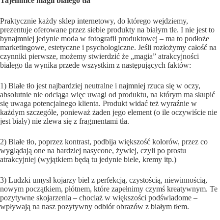
Tajemnice magii białego tła
Praktycznie każdy sklep internetowy, do którego wejdziemy,
prezentuje oferowane przez siebie produkty na białym tle. I nie jest to
bynajmniej jedynie moda w fotografii produktowej – ma to podłoże
marketingowe, estetyczne i psychologiczne. Jeśli rozłożymy całość na
czynniki pierwsze, możemy stwierdzić że „magia” atrakcyjności
białego tła wynika przede wszystkim z następujących faktów:
1) Białe tło jest najbardziej neutralne i najmniej rzuca się w oczy,
absolutnie nie odciąga więc uwagi od produktu, na którym ma skupić
się uwaga potencjalnego klienta. Produkt widać też wyraźnie w
każdym szczególe, ponieważ żaden jego element (o ile oczywiście nie
jest biały) nie zlewa się z fragmentami tła.
2) Białe tło, poprzez kontrast, podbija większość kolorów, przez co
wyglądają one na bardziej nasycone, żywiej, czyli po prostu
atrakcyjniej (wyjątkiem będą tu jedynie biele, kremy itp.)
3) Ludzki umysł kojarzy biel z perfekcją, czystością, niewinnością,
nowym początkiem, płótnem, które zapełnimy czymś kreatywnym. Te
pozytywne skojarzenia – chociaż w większości podświadome –
wpływają na nasz pozytywny odbiór obrazów z białym tłem.