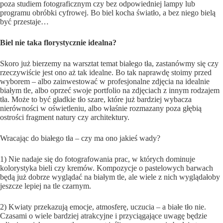
poza studiem fotograficznym czy bez odpowiedniej lampy lub
programu obróbki cyfrowej. Bo biel kocha światło, a bez niego bielą
być przestaje…
Biel nie taka florystycznie idealna?
Skoro już bierzemy na warsztat temat białego tła, zastanówmy się czy
rzeczywiście jest ono aż tak idealne. Bo tak naprawdę stoimy przed
wyborem – albo zainwestować w profesjonalne zdjęcia na idealnie
białym tle, albo oprzeć swoje portfolio na zdjęciach z innym rodzajem
tła. Może to być gładkie tło szare, które już bardziej wybacza
nierówności w oświetleniu, albo właśnie rozmazany poza głębią
ostrości fragment natury czy architektury.
Wracając do białego tła – czy ma ono jakieś wady?
1) Nie nadaje się do fotografowania prac, w których dominuje
kolorystyka bieli czy kremów. Kompozycje o pastelowych barwach
będą już dobrze wyglądać na białym tle, ale wiele z nich wyglądałoby
jeszcze lepiej na tle czarnym.
2) Kwiaty przekazują emocje, atmosferę, uczucia – a białe tło nie.
Czasami o wiele bardziej atrakcyjne i przyciągające uwagę będzie