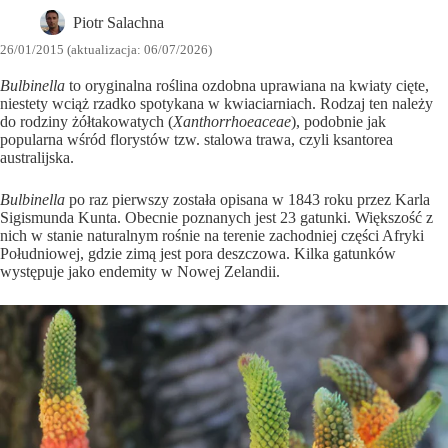
Piotr Salachna
26/01/2015 (aktualizacja: 06/07/2026)
Bulbinella
to oryginalna roślina ozdobna uprawiana na kwiaty cięte,
niestety wciąż rzadko spotykana w kwiaciarniach. Rodzaj ten należy
do rodziny żółtakowatych (
Xanthorrhoeaceae
), podobnie jak
popularna wśród florystów tzw. stalowa trawa, czyli ksantorea
australijska.
Bulbinella
po raz pierwszy została opisana w 1843 roku przez Karla
Sigismunda Kunta. Obecnie poznanych jest 23 gatunki. Większość z
nich w stanie naturalnym rośnie na terenie zachodniej części Afryki
Południowej, gdzie zimą jest pora deszczowa. Kilka gatunków
występuje jako endemity w Nowej Zelandii.