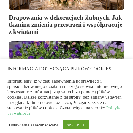
Drapowania w dekoracjach ślubnych. Jak
tkanina zmienia przestrzeń i współpracuje
z kwiatami
INFORMACJA DOTYCZĄCA PLIKÓW COOKIES
Informujemy, iż w celu zapewnienia poprawnego i
spersonalizowanego działania naszego serwisu internetowego
korzystamy z informacji zapisanych za pomocą plików
cookies. Dalsze korzystanie z tej strony, bez zmiany ustawień
przeglądarki internetowej oznacza, że zgadzasz się na
stosowanie plików cookies. Czytaj więcej na stronie:
Polityka
Campanula – lekkość i rytm w letnich
prywatności
kompozycjach
Ustawienia zaawansowane
AKCEPTUJ