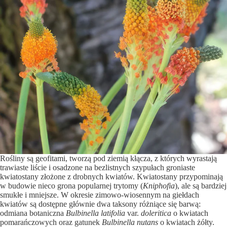
Rośliny są geofitami, tworzą pod ziemią kłącza, z których wyrastają
trawiaste liście i osadzone na bezlistnych szypułach groniaste
kwiatostany złożone z drobnych kwiatów. Kwiatostany przypominają
w budowie nieco grona popularnej trytomy (
Kniphofia
), ale są bardziej
smukłe i mniejsze. W okresie zimowo-wiosennym na giełdach
kwiatów są dostępne głównie dwa taksony różniące się barwą:
odmiana botaniczna
Bulbinella latifolia
var.
doleritica
o kwiatach
pomarańczowych oraz gatunek
Bulbinella nutans
o kwiatach żółty.