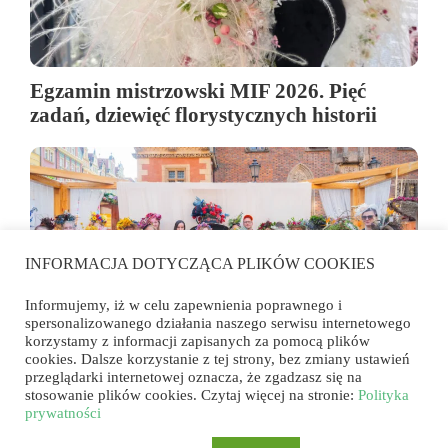
Egzamin mistrzowski MIF 2026. Pięć
zadań, dziewięć florystycznych historii
INFORMACJA DOTYCZĄCA PLIKÓW COOKIES
Informujemy, iż w celu zapewnienia poprawnego i
spersonalizowanego działania naszego serwisu internetowego
korzystamy z informacji zapisanych za pomocą plików
cookies. Dalsze korzystanie z tej strony, bez zmiany ustawień
przeglądarki internetowej oznacza, że zgadzasz się na
Florystyka wyszła na rynek. Konkurs
stosowanie plików cookies. Czytaj więcej na stronie:
Polityka
„Przyjęcie w ogrodzie u wybranego
prywatności
artysty” we Wrocławiu