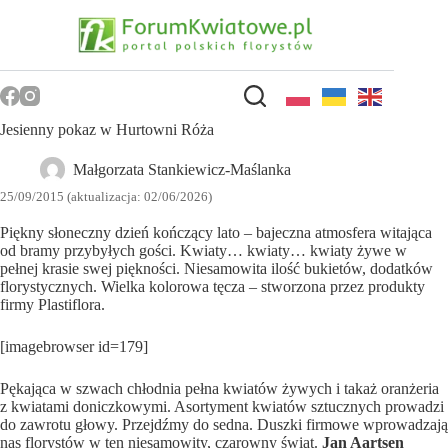
Przejdź
do
treści
Jesienny pokaz w Hurtowni Róża
Małgorzata Stankiewicz-Maślanka
25/09/2015 (aktualizacja: 02/06/2026)
Piękny słoneczny dzień kończący lato – bajeczna atmosfera witająca
od bramy przybyłych gości. Kwiaty… kwiaty… kwiaty żywe w
pełnej krasie swej piękności. Niesamowita ilość bukietów, dodatków
florystycznych. Wielka kolorowa tęcza – stworzona przez produkty
firmy Plastiflora.
[imagebrowser id=179]
Pękająca w szwach chłodnia pełna kwiatów żywych i takaż oranżeria
z kwiatami doniczkowymi. Asortyment kwiatów sztucznych prowadzi
do zawrotu głowy. Przejdźmy do sedna. Duszki firmowe wprowadzają
nas florystów w ten niesamowity, czarowny świat.
Jan Aartsen