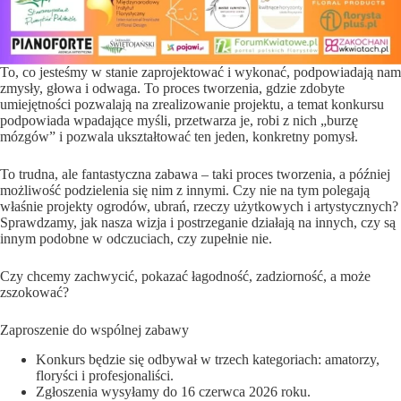
To, co jesteśmy w stanie zaprojektować i wykonać, podpowiadają nam
zmysły, głowa i odwaga. To proces tworzenia, gdzie zdobyte
umiejętności pozwalają na zrealizowanie projektu, a temat konkursu
podpowiada wpadające myśli, przetwarza je, robi z nich „burzę
mózgów” i pozwala ukształtować ten jeden, konkretny pomysł.
To trudna, ale fantastyczna zabawa – taki proces tworzenia, a później
możliwość podzielenia się nim z innymi. Czy nie na tym polegają
właśnie projekty ogrodów, ubrań, rzeczy użytkowych i artystycznych?
Sprawdzamy, jak nasza wizja i postrzeganie działają na innych, czy są
innym podobne w odczuciach, czy zupełnie nie.
Czy chcemy zachwycić, pokazać łagodność, zadziorność, a może
zszokować?
Zaproszenie do wspólnej zabawy
Konkurs będzie się odbywał w trzech kategoriach: amatorzy,
floryści i profesjonaliści.
Zgłoszenia wysyłamy do 16 czerwca 2026 roku.