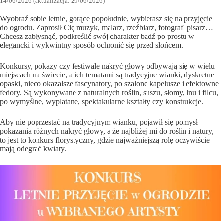
14/06/2026 (aktualizacja: 29/06/2026)
Wyobraź sobie letnie, gorące popołudnie, wybierasz się na przyjęcie
do ogrodu. Zaprosił Cię muzyk, malarz, rzeźbiarz, fotograf, pisarz…
Chcesz zabłysnąć, podkreślić swój charakter bądź po prostu w
elegancki i wykwintny sposób ochronić się przed słońcem.
Konkursy, pokazy czy festiwale nakryć głowy odbywają się w wielu
miejscach na świecie, a ich tematami są tradycyjne wianki, dyskretne
opaski, nieco okazalsze fascynatory, po szalone kapelusze i efektowne
fedory. Są wykonywane z naturalnych roślin, suszu, słomy, lnu i filcu,
po wymyślne, wyplatane, spektakularne kształty czy konstrukcje.
Aby nie poprzestać na tradycyjnym wianku, pojawił się pomysł
pokazania różnych nakryć głowy, a że najbliżej mi do roślin i natury,
to jest to konkurs florystyczny, gdzie najważniejszą rolę oczywiście
mają odegrać kwiaty.