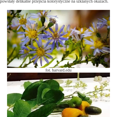
powstały delikatne przejścia kolorystyczne na szklanych okazach.
fot. harvard.edu