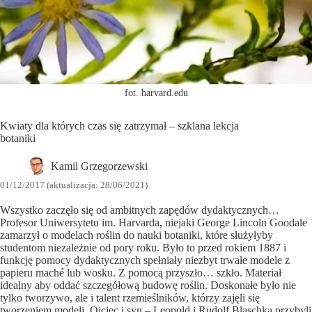
fot. harvard.edu
Kwiaty dla których czas się zatrzymał – szklana lekcja
botaniki
Kamil Grzegorzewski
01/12/2017 (aktualizacja: 28/06/2021)
Wszystko zaczęło się od ambitnych zapędów dydaktycznych…
Profesor Uniwersytetu im. Harvarda, niejaki George Lincoln Goodale
zamarzył o modelach roślin do nauki botaniki, które służyłyby
studentom niezależnie od pory roku. Było to przed rokiem 1887 i
funkcję pomocy dydaktycznych spełniały niezbyt trwałe modele z
papieru maché lub wosku. Z pomocą przyszło… szkło. Materiał
idealny aby oddać szczegółową budowę roślin. Doskonałe było nie
tylko tworzywo, ale i talent rzemieślników, którzy zajęli się
tworzeniem modeli. Ojciec i syn – Leopold i Rudolf Blaschka przybyli