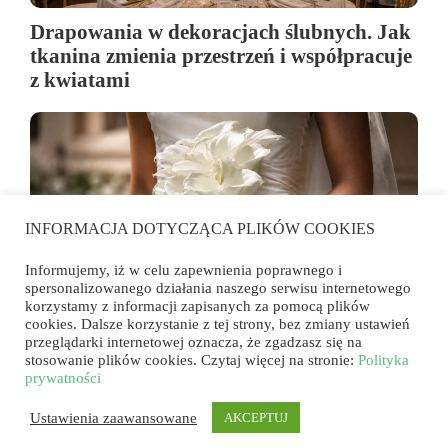
Drapowania w dekoracjach ślubnych. Jak
tkanina zmienia przestrzeń i współpracuje
z kwiatami
INFORMACJA DOTYCZĄCA PLIKÓW COOKIES
Informujemy, iż w celu zapewnienia poprawnego i
spersonalizowanego działania naszego serwisu internetowego
korzystamy z informacji zapisanych za pomocą plików
cookies. Dalsze korzystanie z tej strony, bez zmiany ustawień
przeglądarki internetowej oznacza, że zgadzasz się na
Cantedeskia wraca do florystyki ślubnej.
stosowanie plików cookies. Czytaj więcej na stronie:
Polityka
Dlaczego znów stała się jednym z
prywatności
najmodniejszych kwiatów?
Ustawienia zaawansowane
AKCEPTUJ