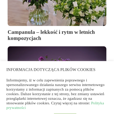
Campanula – lekkość i rytm w letnich
kompozycjach
INFORMACJA DOTYCZĄCA PLIKÓW COOKIES
Informujemy, iż w celu zapewnienia poprawnego i
spersonalizowanego działania naszego serwisu internetowego
korzystamy z informacji zapisanych za pomocą plików
cookies. Dalsze korzystanie z tej strony, bez zmiany ustawień
przeglądarki internetowej oznacza, że zgadzasz się na
stosowanie plików cookies. Czytaj więcej na stronie:
Polityka
Dlaczego pelargonia sprzedaje się w jednej
prywatności
kwiaciarni, a w innej nie?