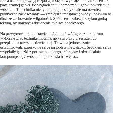
Praca nad kompozycją rozpoczęła się od wykrojenia kształtu serca z
płata czarnej gąbki. Po wygładzeniu i namoczeniu gąbki pokryłam ją
woskiem. Ta technika nie tylko dodaje estetyki, ale ma również
praktyczne zastosowanie — zmniejsza transpirację wody i pozwala na
dłuższe zachowanie wilgotności. Spód serca zabezpieczyłam grubą
tekturą, by uniknąć zabrudzenia miejsca docelowego.
Na przygotowanej podstawie ułożyłam obwódkę z sznurkodrutu,
wykorzystując technikę motania, aby stworzyć przestrzeń do
przeplatania trawy niedźwiedziej. Trawa ta jednocześnie
ustabilizowała sznurkowe serce na podstawie z gąbki. Środkiem serca
wypełniły gałązki z porostem, którego srebrzysty kolor idealnie
komponuje się z woskiem i podkreśla barwę róży.