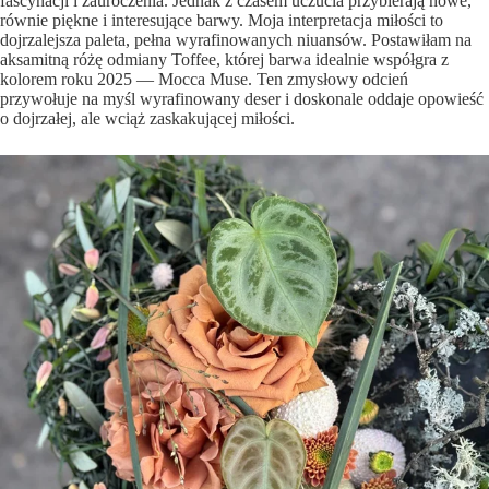
fascynacji i zauroczenia. Jednak z czasem uczucia przybierają nowe,
równie piękne i interesujące barwy. Moja interpretacja miłości to
dojrzalejsza paleta, pełna wyrafinowanych niuansów. Postawiłam na
aksamitną różę odmiany Toffee, której barwa idealnie współgra z
kolorem roku 2025 — Mocca Muse. Ten zmysłowy odcień
przywołuje na myśl wyrafinowany deser i doskonale oddaje opowieść
o dojrzałej, ale wciąż zaskakującej miłości.