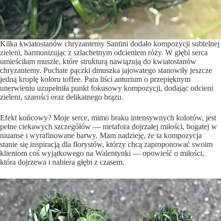
Kilka kwiatostanów chryzantemy Santini dodało kompozycji subtelnej
zieleni, harmonizując z szlachetnym odcieniem róży. W głębi serca
umieściłam muszle, które strukturą nawiązują do kwiatostanów
chryzantemy. Puchate pączki dmuszka jajowatego stanowiły jeszcze
jedną kroplę koloru toffee. Para liści anturium o przepięknym
unerwieniu uzupełniła punkt fokusowy kompozycji, dodając odcieni
zieleni, szarości oraz delikatnego brązu.
Efekt końcowy? Moje serce, mimo braku intensywnych kolorów, jest
pełne ciekawych szczegółów — metafora dojrzałej miłości, bogatej w
niuanse i wyrafinowane barwy. Mam nadzieję, że ta kompozycja
stanie się inspiracją dla florystów, którzy chcą zaproponować swoim
klientom coś wyjątkowego na Walentynki — opowieść o miłości,
która dojrzewa i nabiera głębi z czasem.