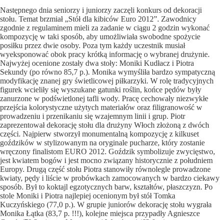
Następnego dnia seniorzy i juniorzy zaczęli konkurs od dekoracji
stołu. Temat brzmiał „Stół dla kibiców Euro 2012”. Zawodnicy
zgodnie z regulaminem mieli za zadanie w ciągu 2 godzin wykonać
kompozycję w taki sposób, aby umożliwiała swobodne spożycie
posiłku przez dwie osoby. Poza tym każdy uczestnik musiał
wyeksponować obok pracy krótką informację o wybranej drużynie.
Najwyżej ocenione zostały dwa stoły: Moniki Kudłacz i Piotra
Sekundy (po równo 85,7 p.). Monika wymyśliła bardzo sympatyczną
modyfikację znanej gry świetlicowej piłkarzyki. W rolę tradycyjnych
figurek wcieliły się wyszukane gatunki roślin, końce pędów były
zanurzone w podświetlonej tafli wody. Pracę cechowały niezwykłe
przejścia kolorystyczne użytych materiałów oraz filigranowość w
prowadzeniu i przenikaniu się wzajemnym linii i grup. Piotr
zaprezentował dekorację stołu dla drużyny Włoch złożoną z dwóch
części. Najpierw stworzył monumentalną kompozycję z kilkuset
goździków w stylizowanym na oryginale pucharze, który zostanie
wręczony finalistom EURO 2012. Goździk symbolizuje zwycięstwo,
jest kwiatem bogów i jest mocno związany historycznie z południem
Europy. Drugą część stołu Piotra stanowiły równolegle prowadzone
kwiaty, pędy i liście w probówkach zamocowanych w bardzo ciekawy
sposób. Był to koktajl egzotycznych barw, kształtów, płaszczyzn. Po
stole Moniki i Piotra najlepiej ocenionym był stół Tomka
Kuczyńskiego (77,0 p.). W grupie juniorów dekorację stołu wygrała
Monika Łątka (83,7 p. !!!), kolejne miejsca przypadły Agnieszce