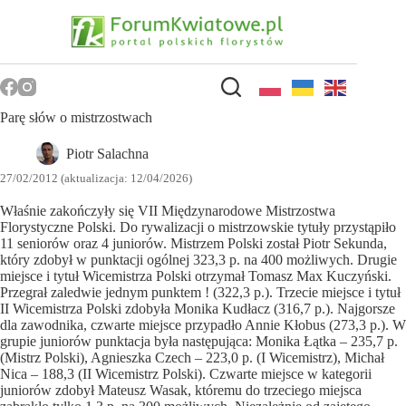
Przejdź
do
treści
Parę słów o mistrzostwach
Piotr Salachna
27/02/2012 (aktualizacja: 12/04/2026)
Właśnie zakończyły się VII Międzynarodowe Mistrzostwa
Florystyczne Polski. Do rywalizacji o mistrzowskie tytuły przystąpiło
11 seniorów oraz 4 juniorów. Mistrzem Polski został Piotr Sekunda,
który zdobył w punktacji ogólnej 323,3 p. na 400 możliwych. Drugie
miejsce i tytuł Wicemistrza Polski otrzymał Tomasz Max Kuczyński.
Przegrał zaledwie jednym punktem ! (322,3 p.). Trzecie miejsce i tytuł
II Wicemistrza Polski zdobyła Monika Kudłacz (316,7 p.). Najgorsze
dla zawodnika, czwarte miejsce przypadło Annie Kłobus (273,3 p.). W
grupie juniorów punktacja była następująca: Monika Łątka – 235,7 p.
(Mistrz Polski), Agnieszka Czech – 223,0 p. (I Wicemistrz), Michał
Nica – 188,3 (II Wicemistrz Polski). Czwarte miejsce w kategorii
juniorów zdobył Mateusz Wasak, któremu do trzeciego miejsca