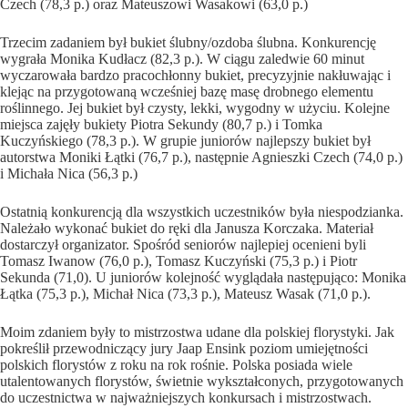
Czech (78,3 p.) oraz Mateuszowi Wasakowi (63,0 p.)
Trzecim zadaniem był bukiet ślubny/ozdoba ślubna. Konkurencję
wygrała Monika Kudłacz (82,3 p.). W ciągu zaledwie 60 minut
wyczarowała bardzo pracochłonny bukiet, precyzyjnie nakłuwając i
klejąc na przygotowaną wcześniej bazę masę drobnego elementu
roślinnego. Jej bukiet był czysty, lekki, wygodny w użyciu. Kolejne
miejsca zajęły bukiety Piotra Sekundy (80,7 p.) i Tomka
Kuczyńskiego (78,3 p.). W grupie juniorów najlepszy bukiet był
autorstwa Moniki Łątki (76,7 p.), następnie Agnieszki Czech (74,0 p.)
i Michała Nica (56,3 p.)
Ostatnią konkurencją dla wszystkich uczestników była niespodzianka.
Należało wykonać bukiet do ręki dla Janusza Korczaka. Materiał
dostarczył organizator. Spośród seniorów najlepiej ocenieni byli
Tomasz Iwanow (76,0 p.), Tomasz Kuczyński (75,3 p.) i Piotr
Sekunda (71,0). U juniorów kolejność wyglądała następująco: Monika
Łątka (75,3 p.), Michał Nica (73,3 p.), Mateusz Wasak (71,0 p.).
Moim zdaniem były to mistrzostwa udane dla polskiej florystyki. Jak
pokreślił przewodniczący jury Jaap Ensink poziom umiejętności
polskich florystów z roku na rok rośnie. Polska posiada wiele
utalentowanych florystów, świetnie wykształconych, przygotowanych
do uczestnictwa w najważniejszych konkursach i mistrzostwach.