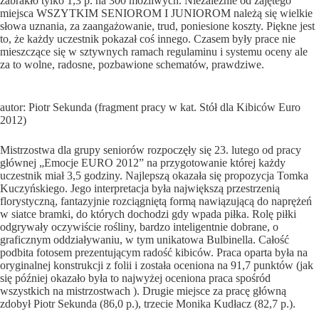
zabrakło tylko 1,3 p. na 300 możliwych. Niezależnie od zajętego
miejsca WSZYTKIM SENIOROM I JUNIOROM należą się wielkie
słowa uznania, za zaangażowanie, trud, poniesione koszty. Piękne jest
to, że każdy uczestnik pokazał coś innego. Czasem były prace nie
mieszczące się w sztywnych ramach regulaminu i systemu oceny ale
za to wolne, radosne, pozbawione schematów, prawdziwe.
autor: Piotr Sekunda (fragment pracy w kat. Stół dla Kibiców Euro
2012)
Mistrzostwa dla grupy seniorów rozpoczęły się 23. lutego od pracy
głównej „Emocje EURO 2012” na przygotowanie której każdy
uczestnik miał 3,5 godziny. Najlepszą okazała się propozycja Tomka
Kuczyńskiego. Jego interpretacja była największą przestrzenią
florystyczną, fantazyjnie rozciągniętą formą nawiązującą do naprężeń
w siatce bramki, do których dochodzi gdy wpada piłka. Rolę piłki
odgrywały oczywiście rośliny, bardzo inteligentnie dobrane, o
graficznym oddziaływaniu, w tym unikatowa Bulbinella. Całość
podbita fotosem prezentującym radość kibiców. Praca oparta była na
oryginalnej konstrukcji z folii i została oceniona na 91,7 punktów (jak
się później okazało była to najwyżej oceniona praca spośród
wszystkich na mistrzostwach ). Drugie miejsce za pracę główną
zdobył Piotr Sekunda (86,0 p.), trzecie Monika Kudłacz (82,7 p.).