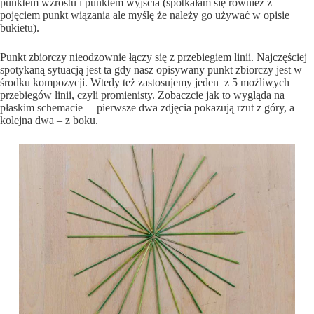
punktem wzrostu i punktem wyjścia (spotkałam się również z
pojęciem punkt wiązania ale myślę że należy go używać w opisie
bukietu).
Punkt zbiorczy nieodzownie łączy się z przebiegiem linii. Najczęściej
spotykaną sytuacją jest ta gdy nasz opisywany punkt zbiorczy jest w
środku kompozycji. Wtedy też zastosujemy jeden z 5 możliwych
przebiegów linii, czyli promienisty. Zobaczcie jak to wygląda na
płaskim schemacie – pierwsze dwa zdjęcia pokazują rzut z góry, a
kolejna dwa – z boku.