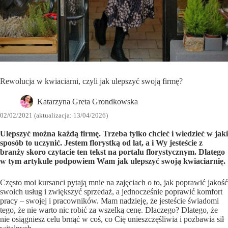
Rewolucja w kwiaciarni, czyli jak ulepszyć swoją firmę?
Katarzyna Greta Grondkowska
02/02/2021 (aktualizacja: 13/04/2026)
Ulepszyć można każdą firmę. Trzeba tylko chcieć i wiedzieć w jaki
sposób to uczynić. Jestem florystką od lat, a i Wy jesteście z
branży skoro czytacie ten tekst na portalu florystycznym. Dlatego
w tym artykule podpowiem Wam jak ulepszyć swoją kwiaciarnię.
Często moi kursanci pytają mnie na zajęciach o to, jak poprawić jakość
swoich usług i zwiększyć sprzedaż, a jednocześnie poprawić komfort
pracy – swojej i pracowników. Mam nadzieję, że jesteście świadomi
tego, że nie warto nic robić za wszelką cenę. Dlaczego? Dlatego, że
nie osiągniesz celu brnąć w coś, co Cię unieszczęśliwia i pozbawia sił