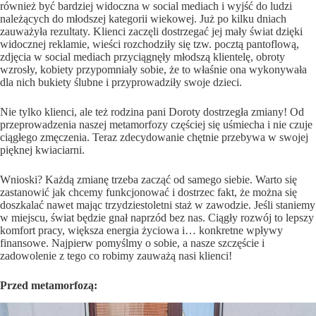
również być bardziej widoczna w social mediach i wyjść do ludzi
należących do młodszej kategorii wiekowej. Już po kilku dniach
zauważyła rezultaty. Klienci zaczęli dostrzegać jej mały świat dzięki
widocznej reklamie, wieści rozchodziły się tzw. pocztą pantoflową,
zdjęcia w social mediach przyciągnęły młodszą klientelę, obroty
wzrosły, kobiety przypomniały sobie, że to właśnie ona wykonywała
dla nich bukiety ślubne i przyprowadziły swoje dzieci.
Nie tylko klienci, ale też rodzina pani Doroty dostrzegła zmiany! Od
przeprowadzenia naszej metamorfozy częściej się uśmiecha i nie czuje
ciągłego zmęczenia. Teraz zdecydowanie chętnie przebywa w swojej
pięknej kwiaciarni.
Wnioski? Każdą zmianę trzeba zacząć od samego siebie. Warto się
zastanowić jak chcemy funkcjonować i dostrzec fakt, że można się
doszkalać nawet mając trzydziestoletni staż w zawodzie. Jeśli staniemy
w miejscu, świat będzie gnał naprzód bez nas. Ciągły rozwój to lepszy
komfort pracy, większa energia życiowa i… konkretne wpływy
finansowe. Najpierw pomyślmy o sobie, a nasze szczęście i
zadowolenie z tego co robimy zauważą nasi klienci!
Przed metamorfozą: