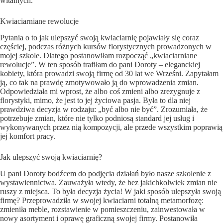
witalnych.
Kwiaciarniane rewolucje
Pytania o to jak ulepszyć swoją kwiaciarnię pojawiały się coraz
częściej, podczas różnych kursów florystycznych prowadzonych w
mojej szkole. Dlatego postanowiłam rozpocząć „kwiaciarniane
rewolucje”. W ten sposób trafiłam do pani Doroty – eleganckiej
kobiety, która prowadzi swoją firmę od 30 lat we Wrześni. Zapytałam
ją, co tak na prawdę zmotywowało ją do wprowadzenia zmian.
Odpowiedziała mi wprost, że albo coś zmieni albo zrezygnuje z
florystyki, mimo, że jest to jej życiowa pasja. Była to dla niej
prawdziwa decyzja w rodzaju: „być albo nie być”. Zrozumiała, że
potrzebuje zmian, które nie tylko podniosą standard jej usług i
wykonywanych przez nią kompozycji, ale przede wszystkim poprawią
jej komfort pracy.
Jak ulepszyć swoją kwiaciarnię?
U pani Doroty bodźcem do podjęcia działań było nasze szkolenie z
wystawiennictwa. Zauważyła wtedy, że bez jakichkolwiek zmian nie
ruszy z miejsca. To była decyzja życia! W jaki sposób ulepszyła swoją
firmę? Przeprowadziła w swojej kwiaciarni totalną metamorfozę:
zmieniła meble, rozstawienie w pomieszczeniu, zainwestowała w
nowy asortyment i oprawę graficzną swojej firmy. Postanowiła