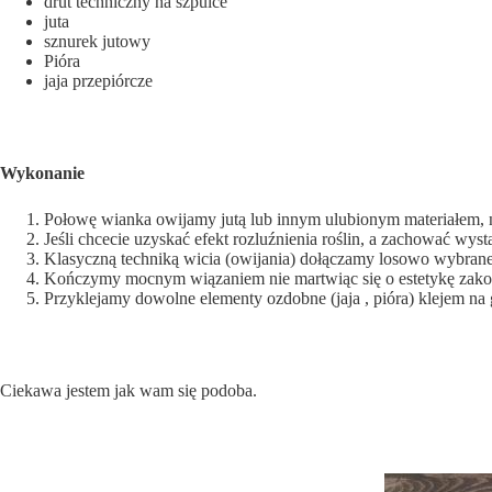
drut techniczny na szpulce
juta
sznurek jutowy
Pióra
jaja przepiórcze
Wykonanie
Połowę wianka owijamy jutą lub innym ulubionym materiałem,
Jeśli chcecie uzyskać efekt rozluźnienia roślin, a zachować wys
Klasyczną techniką wicia (owijania) dołączamy losowo wybrane
Kończymy mocnym wiązaniem nie martwiąc się o estetykę zakoń
Przyklejamy dowolne elementy ozdobne (jaja , pióra) klejem na 
Ciekawa jestem jak wam się podoba.