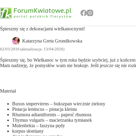
Przejdź
do
treści
Śpieszmy się z dekoracjami wielkanocnymi!
Katarzyna Greta Grondkowska
02/03/2016 (aktualizacja: 13/04/2026)
Śpieszmy się, bo Wielkanoc w tym roku będzie szybciej, już z końce
Mam nadzieję, że pomysłów wam nie brakuje. Jeśli jeszcze się nie roz
Materiał
Buxus smpervirens – bukszpan wiecznie zielony
Pistacja lentiscus – pistacja kleista
Rhumora adiantiformis – paproć rhumora
Thymus vulgaris – macierzanka tymianek
Mulenbekia – faszyna pędy
korpus słomiany