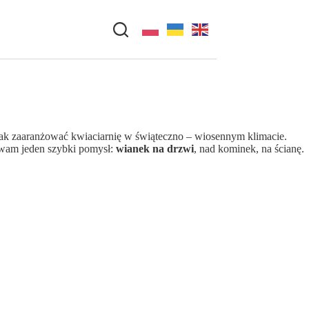
 jak zaaranżować kwiaciarnię w świąteczno – wiosennym klimacie.
ę wam jeden szybki pomysł:
wianek na drzwi
, nad kominek, na ścianę.