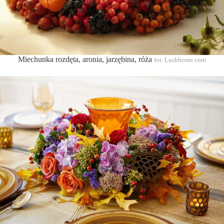
Miechunka rozdęta, aronia, jarzębina, róża
fot. Lushhome.com