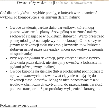
Owoce róży w dekoracji stołu
fot. 1800flowers.com
Coś dla praktyków – szybkie porady, o których warto pamiętać
wykonując kompozycje z jesiennymi darami natury:
Owoce zawierają bardzo dużo barwników, które mogą
pozostawiać trwałe plamy. Szczególną ostrożność należy
zachować stosując je w bukietach ślubnych. Warto przestrzec
pannę młodą już na etapie wyboru dekoracji. O ile soczyste
jeżyny w dekoracji stołu nie zrobią krzywdy, to w bukiecie
ślubnym nawet przez przypadek, mogą spowodować niemiłą
niespodziankę.
Przy wykonywaniu dekoracji, przy których istnieje ryzyko
dotykania przez dzieci, nie stosujmy owoców z kolczastymi
pędami (róże, jeżyny, maliny).
Owoce kupione na giełdzie (lub u producenta) pochodzące z
upraw towarowych na tzw. kwiat cięty nie nadają się do
dekoracji ciast i deserów. Mogą w nich pozostawać resztki
środków chemicznych użytych np. do przedłużania trwałość
podczas transportu. Są to produkty wyłącznie dekoracyjne.
Podziel się swoją opinią