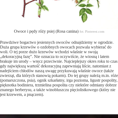
Owoce i pędy róży psiej (Rosa canina)
fot. Pinterest.com
Prawdziwe bogactwo jesiennych owoców odnajdziemy w ogrodzie.
Duża grupa krzewów o ozdobnych owocach pozwala wybierać do
woli. O tej porze dużo krzewów wchodzi właśnie w swoją
„dekoracyjną fazę”. Nie oznacza to oczywiście, że wiosną i latem
brakuje im urody – wręcz przeciwnie. Najcieplejszy okres roku to czas
gdy największą wartość dekoracyjną zapewniają liście, natomiast z
nadejściem chłodów naszą uwagę przykuwają właśnie owoce (także
zwierząt, dla których stanowią pokarm). Do tej grupy należą m.in. róże
(pomarszczona, psia), ognik szkarłatny, irga pozioma, ligustr pospolity,
pięknotka bodiniera, trzmielina pospolita czy niektóre odmiany dobrze
znanego berberysu, a także winobluszczu pięciolistkowego (który nie
jest krzewem, a pnączem).