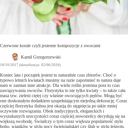
Czerwone korale czyli jesienne kompozycje z owocami
Kamil Grzegorzewski
18/10/2017 (aktualizacja: 02/06/2026)
Koniec lata i początek jesieni to naturalnie czas zbiorów. Choć o
typowo letnich kwiatach musimy na razie zapomnieć to natura daje
nam w zamian inne atrakcje. Dla wielu roślin jesienna pora to czas
zawiązywania owoców. Florystyka to nie tylko kwiaty – to także cała
masa tzw. zieleni ciętej czy właśnie owocujących pędów. Mogą być
one doskonałym dodatkiem uzupełniającym niejedną dekorację. Coraz
częściej florystyka ślubna jest okazją do sięgnięcia po takie mniej
oczywiste rozwiązania. Obok tradycyjnych, eleganckich i
wyszukanych uroczystości coraz częściej nowożeńcy decydują się na
większą swobodę. Świadczy o tym coraz większa popularność stylu
boho, wianków w stylu nocy świętojańskiej czy ślub w stylu leśnym.