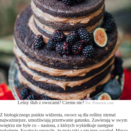
Leśny ślub z owocami? Czemu nie?
Fot. Pinterest.com
Z biologicznego punktu widzenia, owoce są dla rośliny niemal
najważniejsze, umożliwiają przetrwanie gatunku. Zawierają w swym
wnętrzu nie byle co – nasiona, z których wykiełkuje następne
pokolenie. Ewolucja sprawiła, że mają taki a nie inny wygląd. Musza