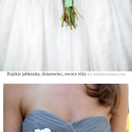
Rajskie jabłuszka, dziurawiec, owoce róży
fot. bridaltrendasia.com