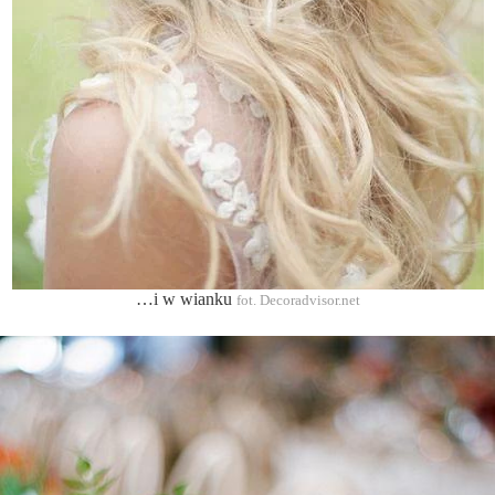
…i w wianku
fot. Decoradvisor.net