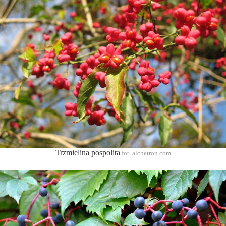
Trzmielina pospolita
fot. alchetron.com