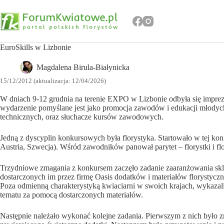
Przejdź
do
treści
EuroSkills w Lizbonie
Magdalena Birula-Białynicka
15/12/2012 (aktualizacja: 12/04/2026)
W dniach 9-12 grudnia na terenie EXPO w Lizbonie odbyła się imprez
wydarzenie pomyślane jest jako promocja zawodów i edukacji młodych 
technicznych, oraz słuchacze kursów zawodowych.
Jedną z dyscyplin konkursowych była florystyka. Startowało w tej ko
Austria, Szwecja). Wśród zawodników panował parytet – florystki i 
Trzydniowe zmagania z konkursem zaczęło zadanie zaaranżowania sklep
dostarczonych im przez firmę Oasis dodatków i materiałów florystyc
Poza odmienną charakterystyką kwiaciarni w swoich krajach, wykazali 
tematu za pomocą dostarczonych materiałów.
Następnie należało wykonać kolejne zadania. Pierwszym z nich było z