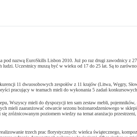
a pod nazwą EuroSkills Lisbon 2010. Już po raz drugi zawodnicy z 2
ludzi. Uczestnicy muszą być w wieku od 17 do 25 lat. Są to zarówno 
nkurencji 11 dwuosobowych zespołów z 11 krajów (Litwa, Węgry, Słowac
floryści pracujący w teamach mieli do wykonania 5 zadań konkursowyc
u, Wszyscy mieli do dyspozycji ten sam zestaw mebli, pojemników, sz
znych mieli zaaranżować otwarcie sezonu bożonarodzeniowego w sklep
się zróżnicowanym poziomem wiedzy na temat aranżacjo przestrzeni, fu
realizowanie trzech prac florystycznych: wieńca świątecznego, kompo