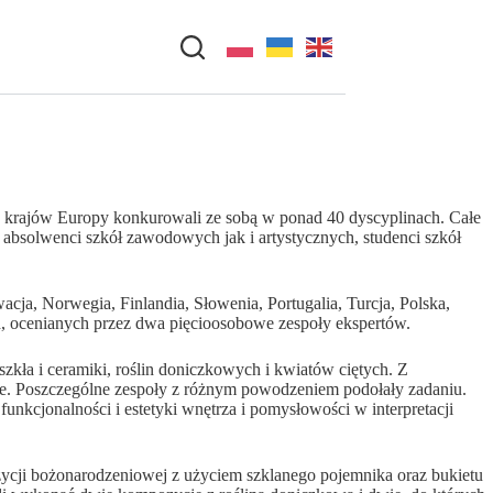
7 krajów Europy konkurowali ze sobą w ponad 40 dyscyplinach. Całe
absolwenci szkół zawodowych jak i artystycznych, studenci szkół
ja, Norwegia, Finlandia, Słowenia, Portugalia, Turcja, Polska,
h, ocenianych przez dwa pięcioosobowe zespoły ekspertów.
kła i ceramiki, roślin doniczkowych i kwiatów ciętych. Z
ie. Poszczególne zespoły z różnym powodzeniem podołały zadaniu.
nkcjonalności i estetyki wnętrza i pomysłowości w interpretacji
zycji bożonarodzeniowej z użyciem szklanego pojemnika oraz bukietu