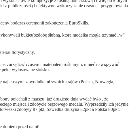
i wykonać dwie kompozycje z rośliną doniczkową i dwie, do których
kt z publicznością i efektywne wykorzystanie czasu na przygotowania
sceny podczas ceremonii zakończenia EuroSkills.
i wykonywali bukiet(ozdobę ślubną, którą modelka mogła trzymać „w”
eriał florystyczny.
pie, zarządzać czasem i materiałem roślinnym, umieć nawiązywać
ę pełni wylosowane stoisko.
 się najlepszymi zawodnikami swoich krajów (Polska, Norwegia,
ony pojechali z marszu, już drugiego dnia wydać było , że
zeciego miejsca i zdobycie brązowego medalu. Wyprzedziły ich jedynie
 – Norweżki zdobyły 87 pkt, Szwedka drużyna 82pkt a Polska 80pkt.
e dopiero przed nami!