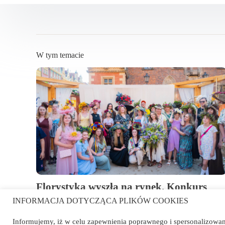
W tym temacie
Florystyka wyszła na rynek. Konkurs
„Przyjęcie w ogrodzie u wybranego
INFORMACJA DOTYCZĄCA PLIKÓW COOKIES
artysty” we Wrocławiu
Informujemy, iż w celu zapewnienia poprawnego i spersonalizowan