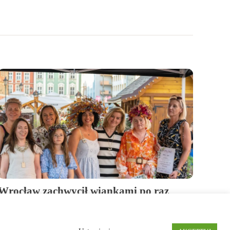
Wrocław zachwycił wiankami po raz
piętnasty!