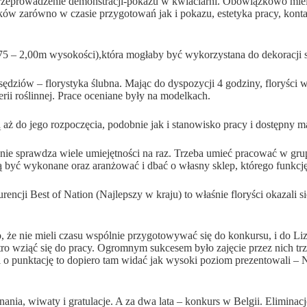
przeprowadzenie demonstracji-pokazu w kwiaciarni. Obowiązkowo miel
ów zarówno w czasie przygotowań jak i pokazu, estetyka pracy, konta
,75 – 2,00m wysokości),która mogłaby być wykorzystana do dekoracji 
sędziów – florystyka ślubna. Mając do dyspozycji 4 godziny, floryśc
rii roślinnej. Prace oceniane były na modelkach.
 do jego rozpoczęcia, podobnie jak i stanowisko pracy i dostępny mat
nie sprawdza wiele umiejętności na raz. Trzeba umieć pracować w gru
ją być wykonane oraz aranżować i dbać o własny sklep, którego funkcj
rencji Best of Nation (Najlepszy w kraju) to właśnie floryści okazali
że nie mieli czasu wspólnie przygotowywać się do konkursu, i do Lizb
tro wziąć się do pracy. Ogromnym sukcesem było zajęcie przez nich tr
hodzi o punktację to dopiero tam widać jak wysoki poziom prezentowali
a, wiwaty i gratulacje. A za dwa lata – konkurs w Belgii. Eliminacj