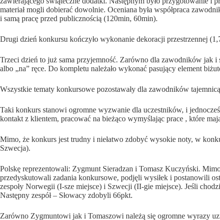
zawierającego świąteczne dodatki. Następnym było przygotowanie i 
materiał mogli dobierać dowolnie. Oceniana była współpraca zawodnik
i samą pracę przed publicznością (120min, 60min).
Drugi dzień konkursu kończyło wykonanie dekoracji przestrzennej (1
Trzeci dzień to już sama przyjemność. Zarówno dla zawodników jak i 
albo „na” ręce. Do kompletu należało wykonać pasujący element biżute
Wszystkie tematy konkursowe pozostawały dla zawodników tajemnicą aż
Taki konkurs stanowi ogromne wyzwanie dla uczestników, i jednocześ
kontakt z klientem, pracować na bieżąco wymyślając prace , które ma
Mimo, że konkurs jest trudny i niełatwo zdobyć wysokie noty, w konku
Szwecja).
Polskę reprezentowali: Zygmunt Sieradzan i Tomasz Kuczyński. Mimo, 
przedyskutowali zadania konkursowe, podjęli wysiłek i postanowili os
zespoły Norwegii (I-sze miejsce) i Szwecji (II-gie miejsce). Jeśli c
Następny zespół – Słowacy zdobyli 66pkt.
Zarówno Zygmuntowi jak i Tomaszowi należą się ogromne wyrazy uznani