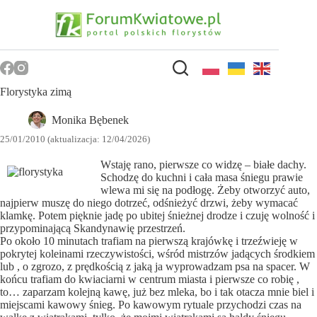
Przejdź
do
treści
Florystyka zimą
Monika Bębenek
25/01/2010 (aktualizacja: 12/04/2026)
Wstaję rano, pierwsze co widzę – białe dachy.
Schodzę do kuchni i cała masa śniegu prawie
wlewa mi się na podłogę. Żeby otworzyć auto,
najpierw muszę do niego dotrzeć, odśnieżyć drzwi, żeby wymacać
klamkę. Potem pięknie jadę po ubitej śnieżnej drodze i czuję wolność i
przypominającą Skandynawię przestrzeń.
Po około 10 minutach trafiam na pierwszą krajówkę i trzeźwieję w
pokrytej koleinami rzeczywistości, wśród mistrzów jadących środkiem
lub , o zgrozo, z prędkością z jaką ja wyprowadzam psa na spacer. W
końcu trafiam do kwiaciarni w centrum miasta i pierwsze co robię ,
to… zaparzam kolejną kawę, już bez mleka, bo i tak otacza mnie biel i
miejscami kawowy śnieg. Po kawowym rytuale przychodzi czas na