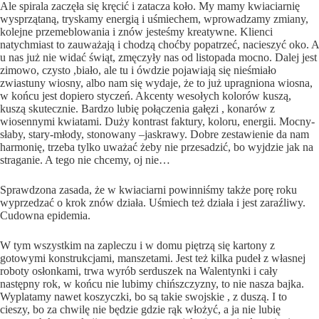
Ale spirala zaczęła się kręcić i zatacza koło. My mamy kwiaciarnię
wysprzątaną, tryskamy energią i uśmiechem, wprowadzamy zmiany,
kolejne przemeblowania i znów jesteśmy kreatywne. Klienci
natychmiast to zauważają i chodzą choćby popatrzeć, nacieszyć oko. A
u nas już nie widać świąt, zmęczyły nas od listopada mocno. Dalej jest
zimowo, czysto ,biało, ale tu i ówdzie pojawiają się nieśmiało
zwiastuny wiosny, albo nam się wydaje, że to już upragniona wiosna,
w końcu jest dopiero styczeń. Akcenty wesołych kolorów kuszą,
kuszą skutecznie. Bardzo lubię połączenia gałęzi , konarów z
wiosennymi kwiatami. Duży kontrast faktury, koloru, energii. Mocny-
słaby, stary-młody, stonowany –jaskrawy. Dobre zestawienie da nam
harmonię, trzeba tylko uważać żeby nie przesadzić, bo wyjdzie jak na
straganie. A tego nie chcemy, oj nie…
Sprawdzona zasada, że w kwiaciarni powinniśmy także porę roku
wyprzedzać o krok znów działa. Uśmiech też działa i jest zaraźliwy.
Cudowna epidemia.
W tym wszystkim na zapleczu i w domu piętrzą się kartony z
gotowymi konstrukcjami, manszetami. Jest też kilka pudeł z własnej
roboty osłonkami, trwa wyrób serduszek na Walentynki i cały
następny rok, w końcu nie lubimy chińszczyzny, to nie nasza bajka.
Wyplatamy nawet koszyczki, bo są takie swojskie , z duszą. I to
cieszy, bo za chwilę nie będzie gdzie rąk włożyć, a ja nie lubię