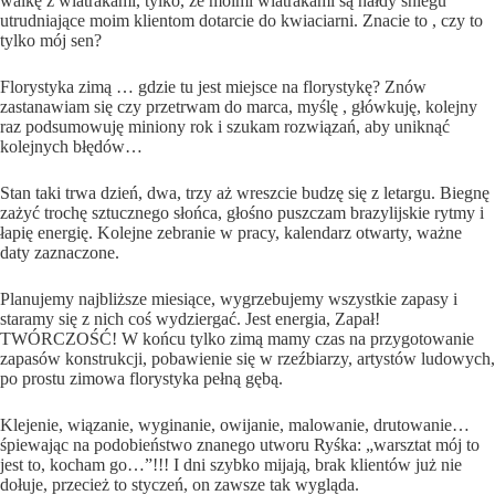
walkę z wiatrakami, tylko, że moimi wiatrakami są hałdy śniegu
utrudniające moim klientom dotarcie do kwiaciarni. Znacie to , czy to
tylko mój sen?
Florystyka zimą … gdzie tu jest miejsce na florystykę? Znów
zastanawiam się czy przetrwam do marca, myślę , główkuję, kolejny
raz podsumowuję miniony rok i szukam rozwiązań, aby uniknąć
kolejnych błędów…
Stan taki trwa dzień, dwa, trzy aż wreszcie budzę się z letargu. Biegnę
zażyć trochę sztucznego słońca, głośno puszczam brazylijskie rytmy i
łapię energię. Kolejne zebranie w pracy, kalendarz otwarty, ważne
daty zaznaczone.
Planujemy najbliższe miesiące, wygrzebujemy wszystkie zapasy i
staramy się z nich coś wydziergać. Jest energia, Zapał!
TWÓRCZOŚĆ! W końcu tylko zimą mamy czas na przygotowanie
zapasów konstrukcji, pobawienie się w rzeźbiarzy, artystów ludowych,
po prostu zimowa florystyka pełną gębą.
Klejenie, wiązanie, wyginanie, owijanie, malowanie, drutowanie…
śpiewając na podobieństwo znanego utworu Ryśka: „warsztat mój to
jest to, kocham go…”!!! I dni szybko mijają, brak klientów już nie
dołuje, przecież to styczeń, on zawsze tak wygląda.