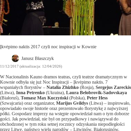
Įkvėpimo naktis 2017 czyli noc inspiracji w Kownie
Janusz Błaszczyk
11/12/2017 (aktualizacja: 12/04/2026)
W Nacionalinis Kauno dramos teatras, czyli teatrze dramatycznym w
Kownie odbyła się już Noc Inspiracji – Įkvėpimo naktis. 7
wspaniałych florystów –
Natalia Zhizhko
(Rosja),
Sergejus Zareckis
(Litwa),
Inna Petrenko
(Ukraina),
Laura Belobrovik-Sadovskaya
(Białoruś),
Tomasz Max Kuczyński
(Polska),
Peter Hess
(Szwajcaria) oraz organizator,
Marijus Gvildys
(Litwa) – inspirowało,
opowiadało swoje historie oraz prezentowało florystykę z najwyższej
półki. Gospodarz imprezy na wstępie opowiedział nam o tym doborze
gości. Jak powiedział, nie był on przypadkowy i nawiązywał do
obchodzonej w tym roku setnej rocznicy odzyskania niepodległości
przez Litwę, państwo wielu narodów – Litwinów, Białorusinów,