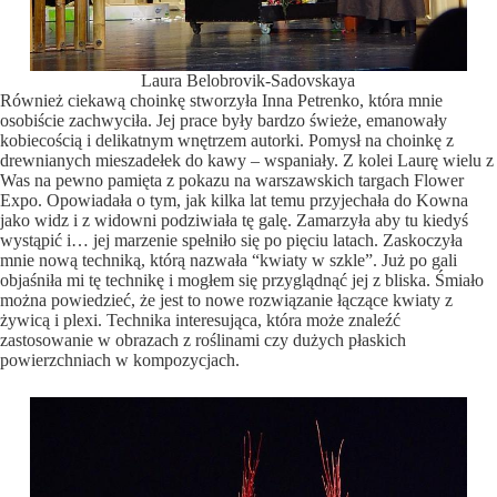
Laura Belobrovik-Sadovskaya
Również ciekawą choinkę stworzyła Inna Petrenko, która mnie
osobiście zachwyciła. Jej prace były bardzo świeże, emanowały
kobiecością i delikatnym wnętrzem autorki. Pomysł na choinkę z
drewnianych mieszadełek do kawy – wspaniały. Z kolei Laurę wielu z
Was na pewno pamięta z pokazu na warszawskich targach Flower
Expo. Opowiadała o tym, jak kilka lat temu przyjechała do Kowna
jako widz i z widowni podziwiała tę galę. Zamarzyła aby tu kiedyś
wystąpić i… jej marzenie spełniło się po pięciu latach. Zaskoczyła
mnie nową techniką, którą nazwała “kwiaty w szkle”. Już po gali
objaśniła mi tę technikę i mogłem się przyglądnąć jej z bliska. Śmiało
można powiedzieć, że jest to nowe rozwiązanie łączące kwiaty z
żywicą i plexi. Technika interesująca, która może znaleźć
zastosowanie w obrazach z roślinami czy dużych płaskich
powierzchniach w kompozycjach.