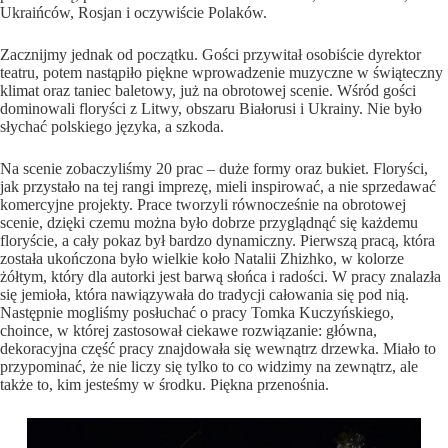
Ukraińców, Rosjan i oczywiście Polaków.
Zacznijmy jednak od początku. Gości przywitał osobiście dyrektor
teatru, potem nastąpiło piękne wprowadzenie muzyczne w świąteczny
klimat oraz taniec baletowy, już na obrotowej scenie. Wśród gości
dominowali floryści z Litwy, obszaru Białorusi i Ukrainy. Nie było
słychać polskiego języka, a szkoda.
Na scenie zobaczyliśmy 20 prac – duże formy oraz bukiet. Floryści,
jak przystało na tej rangi imprezę, mieli inspirować, a nie sprzedawać
komercyjne projekty. Prace tworzyli równocześnie na obrotowej
scenie, dzięki czemu można było dobrze przyglądnąć się każdemu
floryście, a cały pokaz był bardzo dynamiczny. Pierwszą pracą, która
została ukończona było wielkie koło Natalii Zhizhko, w kolorze
żółtym, który dla autorki jest barwą słońca i radości. W pracy znalazła
się jemioła, która nawiązywała do tradycji całowania się pod nią.
Następnie mogliśmy posłuchać o pracy Tomka Kuczyńskiego,
choince, w której zastosował ciekawe rozwiązanie: główna,
dekoracyjna część pracy znajdowała się wewnątrz drzewka. Miało to
przypominać, że nie liczy się tylko to co widzimy na zewnątrz, ale
także to, kim jesteśmy w środku. Piękna przenośnia.