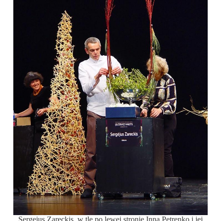
Sergejus Zareckis, w tle po lewej stronie Inna Petrenko i jej