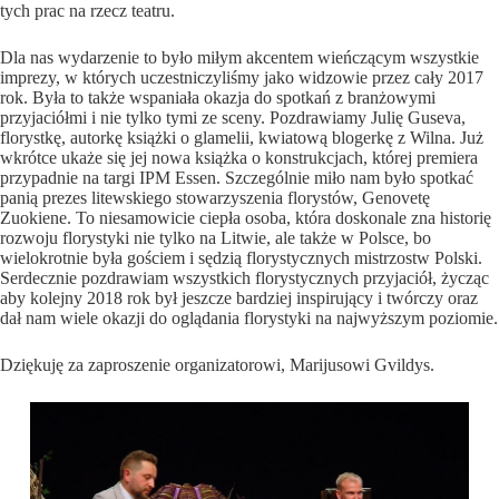
tych prac na rzecz teatru.
Dla nas wydarzenie to było miłym akcentem wieńczącym wszystkie
imprezy, w których uczestniczyliśmy jako widzowie przez cały 2017
rok. Była to także wspaniała okazja do spotkań z branżowymi
przyjaciółmi i nie tylko tymi ze sceny. Pozdrawiamy Julię Guseva,
florystkę, autorkę książki o glamelii, kwiatową blogerkę z Wilna. Już
wkrótce ukaże się jej nowa książka o konstrukcjach, której premiera
przypadnie na targi IPM Essen. Szczególnie miło nam było spotkać
panią prezes litewskiego stowarzyszenia florystów, Genovetę
Zuokiene. To niesamowicie ciepła osoba, która doskonale zna historię
rozwoju florystyki nie tylko na Litwie, ale także w Polsce, bo
wielokrotnie była gościem i sędzią florystycznych mistrzostw Polski.
Serdecznie pozdrawiam wszystkich florystycznych przyjaciół, życząc
aby kolejny 2018 rok był jeszcze bardziej inspirujący i twórczy oraz
dał nam wiele okazji do oglądania florystyki na najwyższym poziomie.
Dziękuję za zaproszenie organizatorowi, Marijusowi Gvildys.