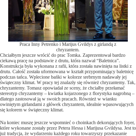
Praca Inny Petrenko i Marijus Gvildys z girlandą z
chryzantem.
Chciałbym jeszcze wrócić do prac Tomka. Zaprezentował bardzo
ciekawą pracę na podstawie z drutu, która nazwał “Baletnica”.
Konstrukcja była wykonana z rafii, która została nawinięta na listki z
drutu. Całość została uformowana w kształt przypominający baletnicę
podczas tańca. Wplecione bańki w kolorze srebrnym nadawały jej
świąteczny klimat. W pracy tej znalazły się również chryzantemy. Tak,
chryzantemy. Tomasz opowiadał ze sceny, że chciałby przełamać
stereotyp chryzantemy – kwiatka kojarzonego z florystyka nagrobną –
dlatego zastosował ją w swoich pracach. Również w wianku
owiniętym girlandami z główek chryzantem, idealnie wpasowujących
się kolorem w świąteczny klimat.
Na koniec muszę jeszcze wspomnieć o choinkach dekorujących foyer,
które wykonane zostały przez Petera Hessa i Marijusa Gvildysa. Jest to
już tradycja, że wydarzeniu każdego roku towarzyszy przekazanie