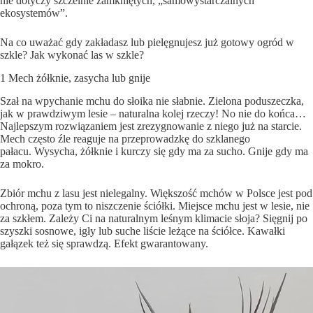
nie dotyczy szczelnie zamkniętych, „samowystarczalnych
ekosystemów”.
Na co uważać gdy zakładasz lub pielęgnujesz już gotowy ogród w
szkle? Jak
wykonać las
w
szkle
?
1 Mech żółknie, zasycha lub gnije
Szał na wpychanie mchu do słoika nie słabnie. Zielona poduszeczka,
jak w prawdziwym lesie – naturalna kolej rzeczy! No nie do końca…
Najlepszym rozwiązaniem jest zrezygnowanie z niego już na starcie.
Mech często źle reaguje na przeprowadzkę do szklanego
pałacu. Wysycha, żółknie i kurczy się gdy ma za sucho. Gnije gdy ma
za mokro.
Zbiór mchu z lasu jest nielegalny. Większość mchów w Polsce jest pod
ochroną, poza tym to niszczenie ściółki. Miejsce mchu jest w lesie, nie
za szkłem. Zależy Ci na naturalnym leśnym klimacie słoja? Sięgnij po
szyszki sosnowe, igły lub suche liście leżące na ściółce. Kawałki
gałązek też się sprawdzą. Efekt gwarantowany.