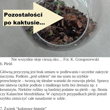
Nie wszystkie słoje cieszą oko… Fot. K. Grzegorzewski
6. Pleśń
Główną przyczyną jest brak umiaru w podlewaniu i szczelne zakrycie
naczynia. Podłoże „pod szkłem” nie ma szans na szybkie
przeschnięcie – tworzą się idealne warunki do rozwoju pleśni. Sprawy
nie ułatwia ciężkie podłoże z miałkiego torfu bez drenażu np. z
keramzytu. Niektóre rośliny są bardziej podatne na pleśń – np. fitonia
czy Kalanchoe blossfeldiana. W cięższych przypadkach pleśń potrafi
szybko zniszczyć całe nasadzenie w szkle.
7. Żwirek “kolorowe historie”