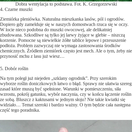
Dobra wentylacja to podstawa. Fot. K. Grzegorzewski
4. Czarne muszki
Ziemiórka pleniówka. Naturalna mieszkanka lasów, pól i ogrodów.
Dopiero gdy zamelduje się w naszych domostwach rzuca się w oczy.
W locie nieco podobna do muszki owocowej, ale delikatniej
zbudowana. Szkodliwe są tylko jej larwy żyjące w glebie – niszczą
korzenie. Pomocne są niewielkie żółte tablice lepowe i przesuszenie
podłoża. Problem zazwyczaj nie wymaga zastosowania środków
chemicznych. Źródłem ziemiórek często jest mech. Ale o tym, żeby nie
przynosić mchu z lasu już wiesz…
5. Dobór roślin
Na tym poległ już niejeden „szklany ogrodnik”. Przy szerokim
wyborze roślin doniczkowych łatwo o błąd. Sprawy nie ułatwia szereg
zasad które muszą być spełnione. Warunki w pomieszczeniu, siła
wzrostu, pokrój gatunku, wybór naczynia, czy w końcu łączenie roślin
ze sobą. Bluszcz z kaktusami w jednym słoju? Nie takie kwiatki się
widziało… Temat szeroki i bardzo ważny. O tym będzie cała następna
część tego poradnika.