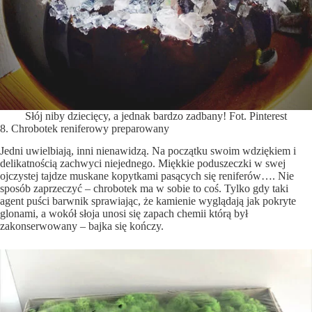
Słój niby dziecięcy, a jednak bardzo zadbany! Fot. Pinterest
8. Chrobotek reniferowy preparowany
Jedni uwielbiają, inni nienawidzą. Na początku swoim wdziękiem i
delikatnością zachwyci niejednego. Miękkie poduszeczki w swej
ojczystej tajdze muskane kopytkami pasących się reniferów…. Nie
sposób zaprzeczyć – chrobotek ma w sobie to coś. Tylko gdy taki
agent puści barwnik sprawiając, że kamienie wyglądają jak pokryte
glonami, a wokół słoja unosi się zapach chemii którą był
zakonserwowany – bajka się kończy.