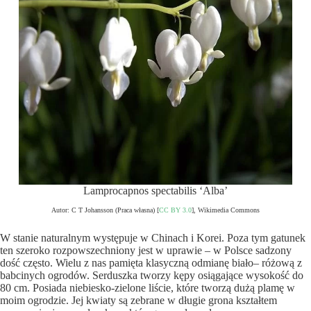
Lamprocapnos spectabilis ‘Alba’
Autor: C T Johansson (Praca własna) [
CC BY 3.0
], Wikimedia Commons
W stanie naturalnym występuje w Chinach i Korei. Poza tym gatunek
ten szeroko rozpowszechniony jest w uprawie – w Polsce sadzony
dość często. Wielu z nas pamięta klasyczną odmianę biało– różową z
babcinych ogrodów. Serduszka tworzy kępy osiągające wysokość do
80 cm. Posiada niebiesko-zielone liście, które tworzą dużą plamę w
moim ogrodzie. Jej kwiaty są zebrane w długie grona kształtem