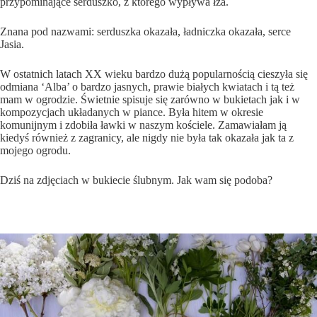
przypominające serduszko, z którego wypływa łza.
Znana pod nazwami: serduszka okazała, ładniczka okazała, serce
Jasia.
W ostatnich latach XX wieku bardzo dużą popularnością cieszyła się
odmiana ‘Alba’ o bardzo jasnych, prawie białych kwiatach i tą też
mam w ogrodzie. Świetnie spisuje się zarówno w bukietach jak i w
kompozycjach układanych w piance. Była hitem w okresie
komunijnym i zdobiła ławki w naszym kościele. Zamawiałam ją
kiedyś również z zagranicy, ale nigdy nie była tak okazała jak ta z
mojego ogrodu.
Dziś na zdjęciach w bukiecie ślubnym. Jak wam się podoba?