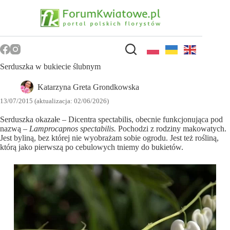
Przejdź
do
treści
Serduszka w bukiecie ślubnym
Katarzyna Greta Grondkowska
13/07/2015 (aktualizacja: 02/06/2026)
Serduszka okazałe – Dicentra spectabilis, obecnie funkcjonująca pod
nazwą –
Lamprocapnos spectabilis.
Pochodzi z rodziny makowatych.
Jest byliną, bez której nie wyobrażam sobie ogrodu. Jest też rośliną,
którą jako pierwszą po cebulowych tniemy do bukietów.