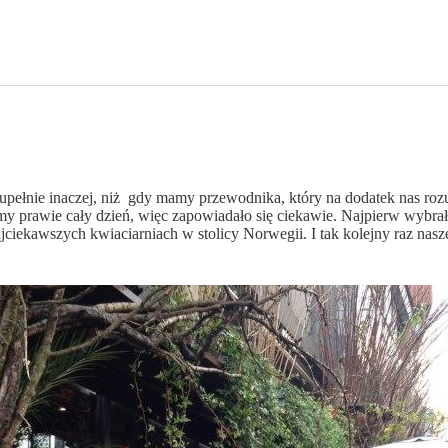
upełnie inaczej, niż gdy mamy przewodnika, który na dodatek nas ro
y prawie cały dzień, więc zapowiadało się ciekawie. Najpierw wybrał
ajciekawszych kwiaciarniach w stolicy Norwegii. I tak kolejny raz na