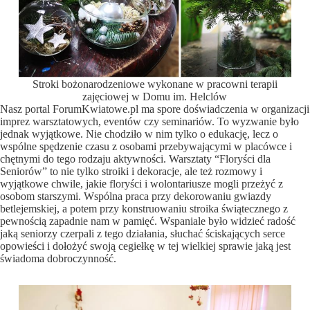
Stroki bożonarodzeniowe wykonane w pracowni terapii
zajęciowej w Domu im. Helclów
Nasz portal ForumKwiatowe.pl ma spore doświadczenia w organizacji
imprez warsztatowych, eventów czy seminariów. To wyzwanie było
jednak wyjątkowe. Nie chodziło w nim tylko o edukację, lecz o
wspólne spędzenie czasu z osobami przebywającymi w placówce i
chętnymi do tego rodzaju aktywności. Warsztaty “Floryści dla
Seniorów” to nie tylko stroiki i dekoracje, ale też rozmowy i
wyjątkowe chwile, jakie floryści i wolontariusze mogli przeżyć z
osobom starszymi. Wspólna praca przy dekorowaniu gwiazdy
betlejemskiej, a potem przy konstruowaniu stroika świątecznego z
pewnością zapadnie nam w pamięć. Wspaniale było widzieć radość
jaką seniorzy czerpali z tego działania, słuchać ściskających serce
opowieści i dołożyć swoją cegiełkę w tej wielkiej sprawie jaką jest
świadoma dobroczynność.