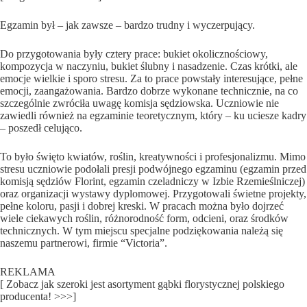
Egzamin był – jak zawsze – bardzo trudny i wyczerpujący.
Do przygotowania były cztery prace: bukiet okolicznościowy,
kompozycja w naczyniu, bukiet ślubny i nasadzenie. Czas krótki, ale
emocje wielkie i sporo stresu. Za to prace powstały interesujące, pełne
emocji, zaangażowania. Bardzo dobrze wykonane technicznie, na co
szczególnie zwróciła uwagę komisja sędziowska. Uczniowie nie
zawiedli również na egzaminie teoretycznym, który – ku uciesze kadry
– poszedł celująco.
To było święto kwiatów, roślin, kreatywności i profesjonalizmu. Mimo
stresu uczniowie podołali presji podwójnego egzaminu (egzamin przed
komisją sędziów Florint, egzamin czeladniczy w Izbie Rzemieślniczej)
oraz organizacji wystawy dyplomowej. Przygotowali świetne projekty,
pełne koloru, pasji i dobrej kreski. W pracach można było dojrzeć
wiele ciekawych roślin, różnorodność form, odcieni, oraz środków
technicznych. W tym miejscu specjalne podziękowania należą się
naszemu partnerowi, firmie “Victoria”.
REKLAMA
[ Zobacz jak szeroki jest asortyment gąbki florystycznej polskiego
producenta! >>>]