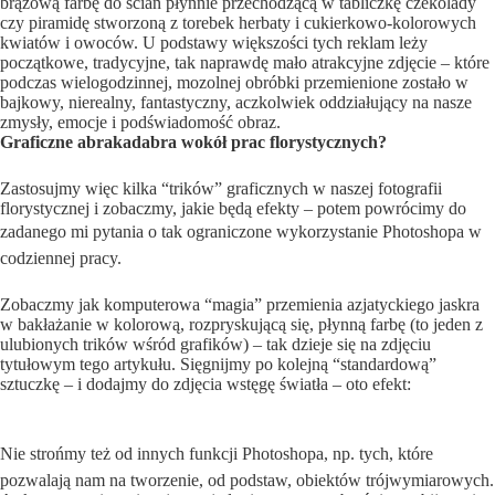
brązową farbę do ścian płynnie przechodzącą w tabliczkę czekolady
czy piramidę stworzoną z torebek herbaty i cukierkowo-kolorowych
kwiatów i owoców. U podstawy większości tych reklam leży
początkowe, tradycyjne, tak naprawdę mało atrakcyjne zdjęcie – które
podczas wielogodzinnej, mozolnej obróbki przemienione zostało w
bajkowy, nierealny, fantastyczny, aczkolwiek oddziałujący na nasze
zmysły, emocje i podświadomość obraz.
Graficzne abrakadabra wokół prac florystycznych?
Zastosujmy więc kilka “trików” graficznych w naszej fotografii
florystycznej i zobaczmy, jakie będą efekty – potem powrócimy do
zadanego mi pytania o tak ograniczone wykorzystanie Photoshopa w
codziennej pracy.
Zobaczmy jak komputerowa “magia” przemienia azjatyckiego jaskra
w bakłażanie w kolorową, rozpryskującą się, płynną farbę (to jeden z
ulubionych trików wśród grafików) – tak dzieje się na zdjęciu
tytułowym tego artykułu. Sięgnijmy po kolejną “standardową”
sztuczkę – i dodajmy do zdjęcia wstęgę światła – oto efekt:
Nie strońmy też od innych funkcji Photoshopa, np. tych, które
pozwalają nam na tworzenie, od podstaw, obiektów trójwymiarowych.