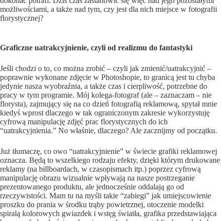
dokonać potrafi. Dziś czas zastanowić się więc nad jego pozostałymi
możliwościami, a także nad tym, czy jest dla nich miejsce w fotografii
florystycznej?
Graficzne uatrakcyjnienie, czyli od realizmu do fantastyki
Jeśli chodzi o to, co można zrobić – czyli jak zmienić/uatrakcyjnić –
poprawnie wykonane zdjęcie w Photoshopie, to granicą jest tu chyba
jedynie nasza wyobraźnia, a także czas i cierpliwość, potrzebne do
pracy w tym programie. Mój kolega-fotograf (ale – zaznaczam – nie
florysta), zajmujący się na co dzień fotografią reklamową, spytał mnie
kiedyś wprost dlaczego w tak ograniczonym zakresie wykorzystuję
cyfrową manipulację zdjęć prac florystycznych do ich
“uatrakcyjnienia.” No właśnie, dlaczego? Ale zacznijmy od początku.
Już tłumaczę, co owo “uatrakcyjnienie” w świecie grafiki reklamowej
oznacza. Będą to wszelkiego rodzaju efekty, dzięki którym drukowane
reklamy (na billboardach, w czasopismach itp.) poprzez cyfrową
manipulację obrazu wizualnie wpływają na nasze postrzeganie
prezentowanego produktu, ale jednocześnie oddalają go od
rzeczywistości. Mam tu na myśli takie “zabiegi” jak umiejscowienie
proszku do prania w środku trąby powietrznej, otoczenie modelki
spiralą kolorowych gwiazdek i wstęg światła, grafika przedstawiająca