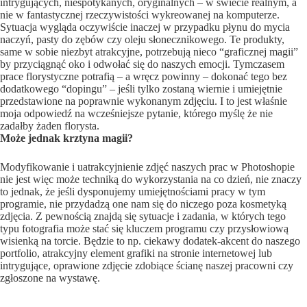
intrygujących, niespotykanych, oryginalnych – w świecie realnym, a
nie w fantastycznej rzeczywistości wykreowanej na komputerze.
Sytuacja wygląda oczywiście inaczej w przypadku płynu do mycia
naczyń, pasty do zębów czy oleju słonecznikowego. Te produkty,
same w sobie niezbyt atrakcyjne, potrzebują nieco “graficznej magii”
by przyciągnąć oko i odwołać się do naszych emocji. Tymczasem
prace florystyczne potrafią – a wręcz powinny – dokonać tego bez
dodatkowego “dopingu” – jeśli tylko zostaną wiernie i umiejętnie
przedstawione na poprawnie wykonanym zdjęciu. I to jest właśnie
moja odpowiedź na wcześniejsze pytanie, którego myślę że nie
zadałby żaden florysta.
Może jednak krztyna magii?
Modyfikowanie i uatrakcyjnienie zdjęć naszych prac w Photoshopie
nie jest więc może techniką do wykorzystania na co dzień, nie znaczy
to jednak, że jeśli dysponujemy umiejętnościami pracy w tym
programie, nie przydadzą one nam się do niczego poza kosmetyką
zdjęcia. Z pewnością znajdą się sytuacje i zadania, w których tego
typu fotografia może stać się kluczem programu czy przysłowiową
wisienką na torcie. Będzie to np. ciekawy dodatek-akcent do naszego
portfolio, atrakcyjny element grafiki na stronie internetowej lub
intrygujące, oprawione zdjęcie zdobiące ścianę naszej pracowni czy
zgłoszone na wystawę.