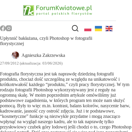
Przejdź
do
treści
Upłynnić bakłażana, czyli Photoshop w fotografii
florystycznej
Agnieszka Zakrzewska
27/09/2012 (aktualizacja: 03/06/2026)
Fotografia florystyczna jest tak naprawdę dziedziną fotografii
produktu, chociaż dość szczególną ze względu na unikatowość i
krótkotrwałość każdego “produktu,” czyli pracy florystycznej. W tym
rodzaju fotografii Photoshop wykorzystywany jest z reguły na
ogromną skalę. W moim poprzednim artykule omówiliśmy już
podstawowe zagadnienia, w których program ten może nam służyć
pomocą. Były to więc m.in. kontrast, balans kolorów, nasycenie barw,
kadrowanie, jasność czy ostrość zdjęcia. Już i te podstawowe,
“kosmetyczne” funkcje są niezwykle przydatne i mogą znacząco
wpłynąć na wygląd naszego kadru, ale to tak naprawdę tylko
przysłowiowy czubek góry lodowej jeśli chodzi o to, czego Photoshop