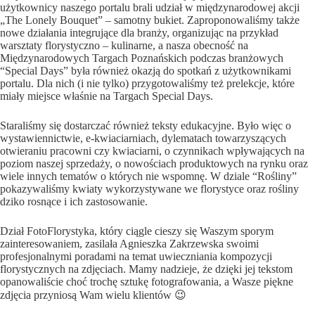
użytkownicy naszego portalu brali udział w międzynarodowej akcji
„The Lonely Bouquet” – samotny bukiet. Zaproponowaliśmy także
nowe działania integrujące dla branży, organizując na przykład
warsztaty florystyczno – kulinarne, a nasza obecność na
Międzynarodowych Targach Poznańskich podczas branżowych
“Special Days” była również okazją do spotkań z użytkownikami
portalu. Dla nich (i nie tylko) przygotowaliśmy też prelekcje, które
miały miejsce właśnie na Targach Special Days.
Staraliśmy się dostarczać również teksty edukacyjne. Było więc o
wystawiennictwie, e-kwiaciarniach, dylematach towarzyszących
otwieraniu pracowni czy kwiaciarni, o czynnikach wpływających na
poziom naszej sprzedaży, o nowościach produktowych na rynku oraz
wiele innych tematów o których nie wspomnę. W dziale “Rośliny”
pokazywaliśmy kwiaty wykorzystywane we florystyce oraz rośliny
dziko rosnące i ich zastosowanie.
Dział FotoFlorystyka, który ciągle cieszy się Waszym sporym
zainteresowaniem, zasilała Agnieszka Zakrzewska swoimi
profesjonalnymi poradami na temat uwieczniania kompozycji
florystycznych na zdjęciach. Mamy nadzieje, że dzięki jej tekstom
opanowaliście choć trochę sztukę fotografowania, a Wasze piękne
zdjęcia przyniosą Wam wielu klientów 😉