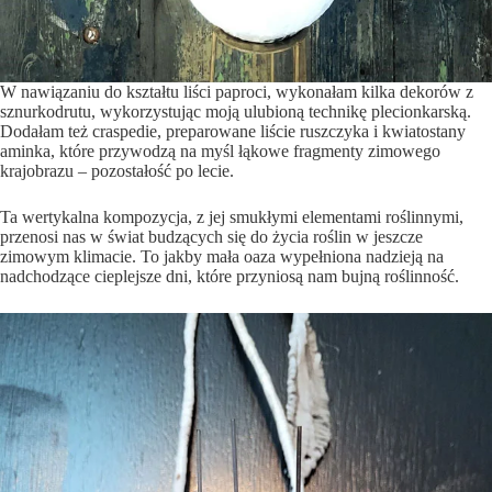
W nawiązaniu do kształtu liści paproci, wykonałam kilka dekorów z
sznurkodrutu, wykorzystując moją ulubioną technikę plecionkarską.
Dodałam też craspedie, preparowane liście ruszczyka i kwiatostany
aminka, które przywodzą na myśl łąkowe fragmenty zimowego
krajobrazu – pozostałość po lecie.
Ta wertykalna kompozycja, z jej smukłymi elementami roślinnymi,
przenosi nas w świat budzących się do życia roślin w jeszcze
zimowym klimacie. To jakby mała oaza wypełniona nadzieją na
nadchodzące cieplejsze dni, które przyniosą nam bujną roślinność.