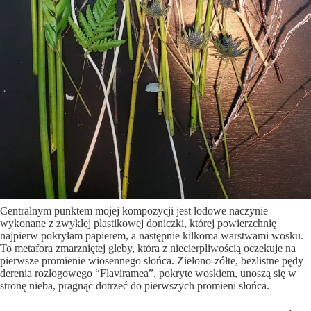
Centralnym punktem mojej kompozycji jest lodowe naczynie
wykonane z zwykłej plastikowej doniczki, której powierzchnię
najpierw pokryłam papierem, a następnie kilkoma warstwami wosku.
To metafora zmarzniętej gleby, która z niecierpliwością oczekuje na
pierwsze promienie wiosennego słońca. Zielono-żółte, bezlistne pędy
derenia rozłogowego “Flaviramea”, pokryte woskiem, unoszą się w
stronę nieba, pragnąc dotrzeć do pierwszych promieni słońca.