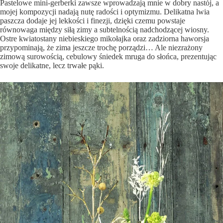
Pastelowe mini-gerberki zawsze wprowadzają mnie w dobry nastój, a
mojej kompozycji nadają nutę radości i optymizmu. Delikatna lwia
paszcza dodaje jej lekkości i finezji, dzięki czemu powstaje
równowaga między siłą zimy a subtelnością nadchodzącej wiosny.
Ostre kwiatostany niebieskiego mikołajka oraz zadziorna haworsja
przypominają, że zima jeszcze trochę porządzi… Ale niezrażony
zimową surowością, cebulowy śniedek mruga do słońca, prezentując
swoje delikatne, lecz trwałe pąki.