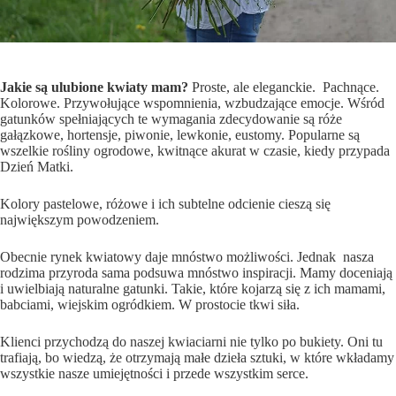
Jakie są ulubione kwiaty mam?
Proste, ale eleganckie. Pachnące.
Kolorowe. Przywołujące wspomnienia, wzbudzające emocje. Wśród
gatunków spełniających te wymagania zdecydowanie są róże
gałązkowe, hortensje, piwonie, lewkonie, eustomy. Popularne są
wszelkie rośliny ogrodowe, kwitnące akurat w czasie, kiedy przypada
Dzień Matki.
Kolory pastelowe, różowe i ich subtelne odcienie cieszą się
największym powodzeniem.
Obecnie rynek kwiatowy daje mnóstwo możliwości. Jednak nasza
rodzima przyroda sama podsuwa mnóstwo inspiracji. Mamy doceniają
i uwielbiają naturalne gatunki. Takie, które kojarzą się z ich mamami,
babciami, wiejskim ogródkiem. W prostocie tkwi siła.
Klienci przychodzą do naszej kwiaciarni nie tylko po bukiety. Oni tu
trafiają, bo wiedzą, że otrzymają małe dzieła sztuki, w które wkładamy
wszystkie nasze umiejętności i przede wszystkim serce.