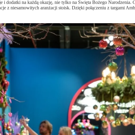
je i dodatki na każdą okazję, nie tylko na Święta Bożego Narodzenia. C
acje z niesamowitych aranżacji stoisk. Dzięki połączeniu z targami A