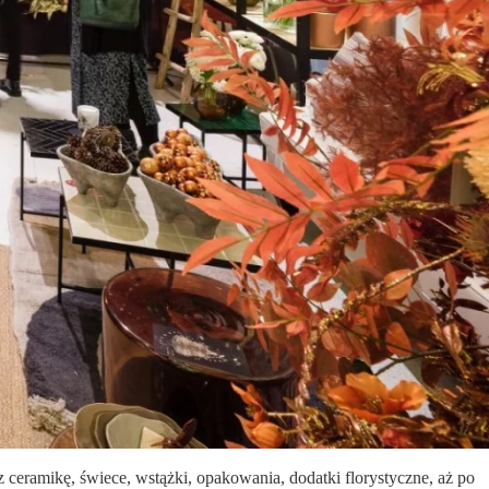
 ceramikę, świece, wstążki, opakowania, dodatki florystyczne, aż po