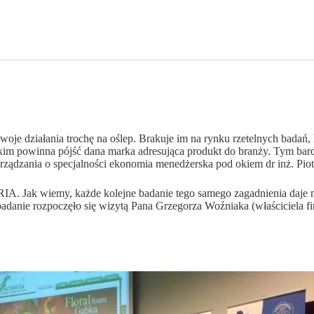
swoje działania trochę na oślep. Brakuje im na rynku rzetelnych bada
m powinna pójść dana marka adresująca produkt do branży. Tym bardzi
ządzania o specjalności ekonomia menedżerska pod okiem dr inż. Pio
IA. Jak wiemy, każde kolejne badanie tego samego zagadnienia daje 
anie rozpoczęło się wizytą Pana Grzegorza Woźniaka (właściciela firm