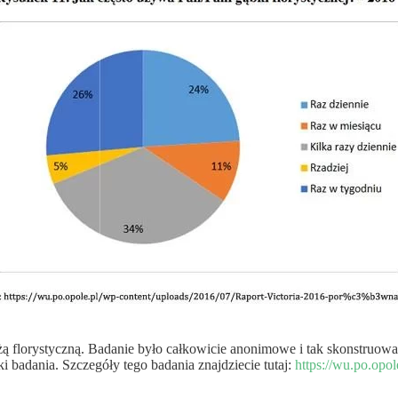
żą florystyczną. Badanie było całkowicie anonimowe i tak skonstruow
i badania. Szczegóły tego badania znajdziecie tutaj:
https://wu.po.opo