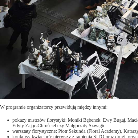
W programie organizatorzy przewidują między innymi:
pokazy mistrzów florystyki: Moniki Bębenek, Ewy Bugaj, Maci
Edyty Zając-Chruściel czy Małgorzaty Szwagiel
warsztaty florystyczne: Piotr Sekunda (Floral Academy), Kata
konkursy kwiaciarń: pierwszy z ramienia SITO oraz drugi, org