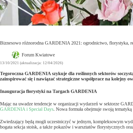
Biznesowo różnorodna GARDENIA 2021: ogrodnictwo, florystyka, re
Forum Kwiatowe
13/10/2021 (aktualizacja: 12/04/2026)
Tegoroczna GARDENIA szykuje dla roślinnych sektorów soczystą e
zainspirować się i nawiązać strategiczne współprace na kolejny o
Inauguracja florystyki na Targach GARDENIA
Mając na uwadze tendencje w organizacji wydarzeń w sektorze GARDEN
GARDENIA i Special Days
. Nowa formuła obejmuje swoją tematyką s
Zwiedzający będą mogli uczestniczyć w jednym, kompleksowym wydarze
bogata sekcja stoisk, a także pokazów i warsztatów florystycznych or