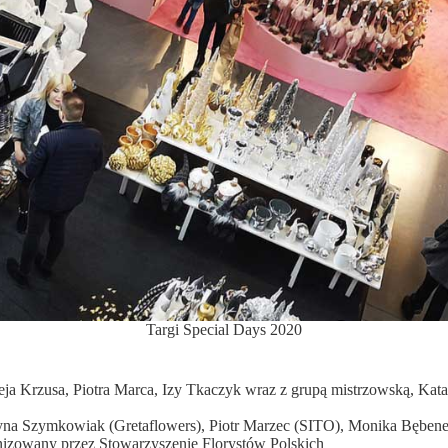
Targi Special Days 2020
eja Krzusa, Piotra Marca, Izy Tkaczyk wraz z grupą mistrzowską, K
rzyna Szymkowiak (Gretaflowers), Piotr Marzec (SITO), Monika Bęben
anizowany przez Stowarzyszenie Florystów Polskich