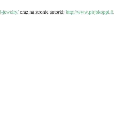
l-jewelry/
oraz na stronie autorki:
http://www.pirjokoppi.f
i
.