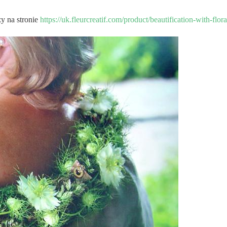
ży na stronie
https://uk.fleurcreatif.com/product/beautification-with-flora