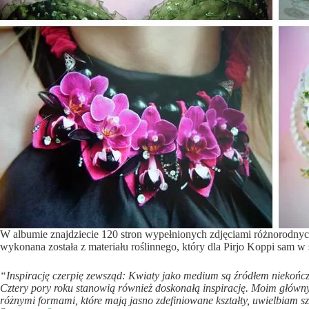
W albumie znajdziecie 120 stron wypełnionych zdjęciami różnorodnych fl
wykonana została z materiału roślinnego, który dla Pirjo Koppi sam w s
“Inspirację czerpię zewsząd: Kwiaty jako medium są źródłem niekończące
Cztery pory roku stanowią również doskonałą inspirację. Moim głównym
różnymi formami, które mają jasno zdefiniowane kształty, uwielbiam 