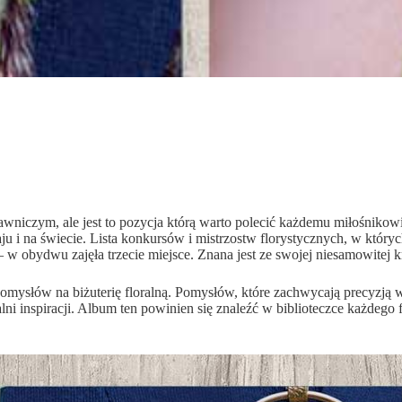
niczym, ale jest to pozycja którą warto polecić każdemu miłośnikowi biż
u i na świecie. Lista konkursów i mistrzostw florystycznych, w któryc
 w obydwu zajęła trzecie miejsce. Znana jest ze swojej niesamowitej
 pomysłów na biżuterię floralną. Pomysłów, które zachwycają precyzją 
ni inspiracji. Album ten powinien się znaleźć w biblioteczce każdego fl