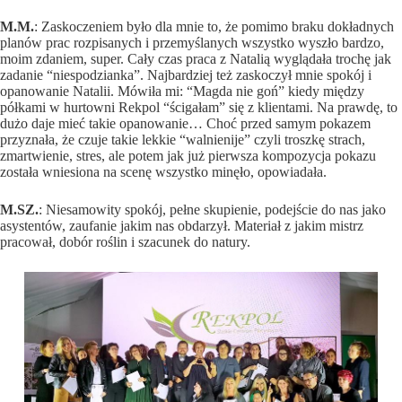
M.M.
: Zaskoczeniem było dla mnie to, że pomimo braku dokładnych
planów prac rozpisanych i przemyślanych wszystko wyszło bardzo,
moim zdaniem, super. Cały czas praca z Natalią wyglądała trochę jak
zadanie “niespodzianka”. Najbardziej też zaskoczył mnie spokój i
opanowanie Natalii. Mówiła mi: “Magda nie goń” kiedy między
półkami w hurtowni Rekpol “ścigałam” się z klientami. Na prawdę, to
dużo daje mieć takie opanowanie… Choć przed samym pokazem
przyznała, że czuje takie lekkie “walnienije” czyli troszkę strach,
zmartwienie, stres, ale potem jak już pierwsza kompozycja pokazu
została wniesiona na scenę wszystko minęło, opowiadała.
M.SZ.
: Niesamowity spokój, pełne skupienie, podejście do nas jako
asystentów, zaufanie jakim nas obdarzył. Materiał z jakim mistrz
pracował, dobór roślin i szacunek do natury.