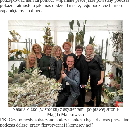
podziękować nam za pomoc. Wspaniałe prace jakie powstały podczas
pokazu i atmosfera jaką nas obdzielił mistrz, jego poczucie humoru
zapamiętamy na długo.
Natalia Žižko (w środku) z asystentami, po prawej stronie
Magda Malikowska
FK
: Czy pomysły zobaczone podczas pokazu będą dla was przydatne
podczas dalszej pracy florystycznej i komercyjnej?