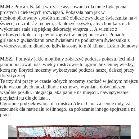
M.M.
: Praca z Natalią w czasie asystowania dla mnie była pełna
prostych i ciekawych rozwiązań. Pokazała nam jak w
nieskomplikowany sposób zmienić oblicze zwykłego świecznika na 4
świece, co zrobić z mchem, jak ułożyć szyszki, aby choinka z nich
wykonana stała się piękną dekoracją wnętrza… A wieniec z
mchowych kulek na pewno zagości w mojej pracowni. Ponadto
girlanda z gwiazdkami oraz światłami na podłużnym świeczniku z
wykorzystaniem długiego igliwia sosny to mój klimat. Leśno domowy.
M.SZ.
: Pomysły jakie mogliśmy zobaczyć podczas pokazu, techniki
jakimi pracowali nasi wielcy mistrzowie to ogrom bezcennej wiedzy,
którą my floryści możemy wykorzystać podczas naszej dalszej pracy
florystycznej.
Te trzy dni pracy w czasie których możemy spotkać w jednym miejscu
tylu wspaniałych ludzi, długie rozmowy, wymiana doświadczeń,
wspólne posiłki, integracja jaka panuje na miejscu, nawiązywanie
przyjaźni na długie lata…
Ogromne podziękowania dla mistrza Alexa Choi za cenne rady, za
szacunek dla materiału roślinnego, za pokazanie innego spojrzenia na
prace…