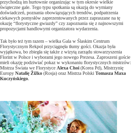
przychodzą im hurtownie organizując w tym okresie wielkie
świąteczne gale. Tego typu spotkania są okazją do wymiany
doświadczeń, poznania obowiązujących trendów, podpatrzenia
ciekawych pomysłów zaprezentowanych przez zapraszane na tę
okazję “florystyczne gwiazdy” czy zapoznania się z najnowszymi
propozycjami handlowymi organizatora wydarzenia.
Tak było też tym razem – wielka Gala w Ślaskim Centrum
Florystycznym Rekpol przyciągnęła tłumy gości. Okazja była
wyjątkowa, bo zbiegła się także z wizytą zarządu stowarzyszenia
Florint w Polsce i wyborami jego nowego Prezesa. Zaproszeni goście
mieli okazję podziwiać pokaz w wykonaniu florystycznych mistrzów:
Mistrza Świata we Florystyce
Alexa Choi
(Korea Pd), Mistrzynię
Europy
Natalię Žižko
(Rosja) oraz Mistrza Polski
Tomasza Maxa
Kuczyńskiego
.