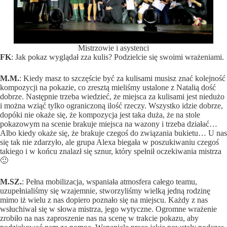
Mistrzowie i asystenci
FK
: Jak pokaz wyglądał zza kulis? Podzielcie się swoimi wrażeniami.
M.M.
: Kiedy masz to szczęście być za kulisami musisz znać kolejność
kompozycji na pokazie, co zresztą mieliśmy ustalone z Natalią dość
dobrze. Następnie trzeba wiedzieć, że miejsca za kulisami jest niedużo
i można wziąć tylko ograniczoną ilość rzeczy. Wszystko idzie dobrze,
dopóki nie okaże się, że kompozycja jest taka duża, że na stole
pokazowym na scenie brakuje miejsca na wazony i trzeba działać…
Albo kiedy okaże się, że brakuje czegoś do związania bukietu… U nas
się tak nie zdarzyło, ale grupa Alexa biegała w poszukiwaniu czegoś
takiego i w końcu znalazł się sznur, który spełnił oczekiwania mistrza
🙂
M.SZ.
: Pełna mobilizacja, wspaniała atmosfera całego teamu,
uzupełnialiśmy się wzajemnie, stworzyliśmy wielką jedną rodzinę
mimo iż wielu z nas dopiero poznało się na miejscu. Każdy z nas
wsłuchiwał się w słowa mistrza, jego wytyczne. Ogromne wrażenie
zrobiło na nas zaproszenie nas na scenę w trakcie pokazu, aby