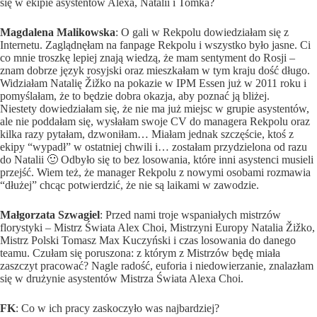
się w ekipie asystentów Alexa, Natalii i Tomka?
Magdalena Malikowska
: O gali w Rekpolu dowiedziałam się z
Internetu. Zaglądnęłam na fanpage Rekpolu i wszystko było jasne. Ci
co mnie troszkę lepiej znają wiedzą, że mam sentyment do Rosji –
znam dobrze język rosyjski oraz mieszkałam w tym kraju dość długo.
Widziałam Natalię Žižko na pokazie w IPM Essen już w 2011 roku i
pomyślałam, że to będzie dobra okazja, aby poznać ją bliżej.
Niestety dowiedziałam się, że nie ma już miejsc w grupie asystentów,
ale nie poddałam się, wysłałam swoje CV do managera Rekpolu oraz
kilka razy pytałam, dzwoniłam… Miałam jednak szczęście, ktoś z
ekipy “wypadł” w ostatniej chwili i… zostałam przydzielona od razu
do Natalii 🙂 Odbyło się to bez losowania, które inni asystenci musieli
przejść. Wiem też, że manager Rekpolu z nowymi osobami rozmawia
“dłużej” chcąc potwierdzić, że nie są laikami w zawodzie.
Małgorzata Szwagiel
: Przed nami troje wspaniałych mistrzów
florystyki – Mistrz Świata Alex Choi, Mistrzyni Europy Natalia Žižko,
Mistrz Polski Tomasz Max Kuczyński i czas losowania do danego
teamu. Czułam się poruszona: z którym z Mistrzów będę miała
zaszczyt pracować? Nagle radość, euforia i niedowierzanie, znalazłam
się w drużynie asystentów Mistrza Świata Alexa Choi.
FK
: Co w ich pracy zaskoczyło was najbardziej?