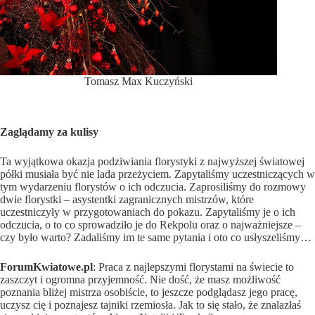
Tomasz Max Kuczyński
Galeria zdjęć z pokazu
Zaglądamy za kulisy
Ta wyjątkowa okazja podziwiania florystyki z najwyższej światowej
półki musiała być nie lada przeżyciem. Zapytaliśmy uczestniczących w
tym wydarzeniu florystów o ich odczucia. Zaprosiliśmy do rozmowy
dwie florystki – asystentki zagranicznych mistrzów, które
uczestniczyły w przygotowaniach do pokazu. Zapytaliśmy je o ich
odczucia, o to co sprowadziło je do Rekpolu oraz o najważniejsze –
czy było warto? Zadaliśmy im te same pytania i oto co usłyszeliśmy…
ForumKwiatowe.pl
: Praca z najlepszymi florystami na świecie to
zaszczyt i ogromna przyjemność. Nie dość, że masz możliwość
poznania bliżej mistrza osobiście, to jeszcze podglądasz jego pracę,
uczysz cię i poznajesz tajniki rzemiosła. Jak to się stało, że znalazłaś