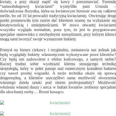
kwiaty, a przy okazji napić się kawy i porozmawiać. Formułę
“samoobsługowej kwiaciarni” wymyśliła pani Urszula –
doświadczona florystka, która na kwiatowym biznesie zna się całkiem
nieźle, bo od 10 lat prowadzi tradycyjną kwiaciarnię. Otwierając drugi
punkt postanowiła tym razem dać klientom szansę na wykazanie się
kreatywnością i umiejętnościami. W nowo otwartej kwiaciarni
wszystko wygląda normalnie, poza tym, że jest tu przygotowane
specjalne stanowisko z niezbędnymi narzędziami, przy którym klienci
mogą sami tworzyć swoje wymarzone bukiety.
Pomysł na biznes ciekawy i oryginalny, zastanawia nas jednak jak
będą wyglądały bukiety własnoręcznie wykonywane przez klientów?
Czy będą oni zadowoleni z efektu końcowego, z samych siebie?
Raczej trudno sobie wyobrazić klienta stosującego technikę
skrętoległą, który w pełni panuje nad ostatecznym kształtem bukietu
czy nawet prostej wiązanki. A może technika okaże się sprawą
drugorzędną, a klientów uszczęśliwi sama możliwość stworzenia
własnego dzieła sztuki pod okiem profesjonalisty? Możliwość
włożenia własnej duszy i serca w bukiet kwiatów zrobiony specjalnie
dla ukochanej osoby… Brzmi kusząco.