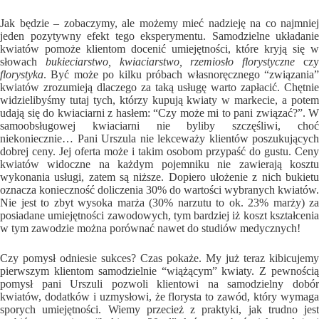
Jak będzie – zobaczymy, ale możemy mieć nadzieję na co najmniej
jeden pozytywny efekt tego eksperymentu. Samodzielne układanie
kwiatów pomoże klientom docenić umiejętności, które kryją się w
słowach
bukieciarstwo, kwiaciarstwo, rzemiosło florystyczne
cz
florystyka
. Być może po kilku próbach własnoręcznego “związania”
kwiatów zrozumieją dlaczego za taką usługę warto zapłacić. Chętnie
widzielibyśmy tutaj tych, którzy kupują kwiaty w markecie, a potem
udają się do kwiaciarni z hasłem: “Czy może mi to pani związać?”. W
samoobsługowej kwiaciarni nie byliby szczęśliwi, choć
niekoniecznie… Pani Urszula nie lekceważy klientów poszukujących
dobrej ceny. Jej oferta może i takim osobom przypaść do gustu. Ceny
kwiatów widoczne na każdym pojemniku nie zawierają kosztu
wykonania usługi, zatem są niższe. Dopiero ułożenie z nich bukietu
oznacza konieczność doliczenia 30% do wartości wybranych kwiatów.
Nie jest to zbyt wysoka marża (30% narzutu to ok. 23% marży) za
posiadane umiejętności zawodowych, tym bardziej iż koszt kształcenia
w tym zawodzie można porównać nawet do studiów medycznych!
Czy pomysł odniesie sukces? Czas pokaże. My już teraz kibicujemy
pierwszym klientom samodzielnie “wiążącym” kwiaty. Z pewnością
pomysł pani Urszuli pozwoli klientowi na samodzielny dobór
kwiatów, dodatków i uzmysłowi, że florysta to zawód, który wymaga
sporych umiejętności. Wiemy przecież z praktyki, jak trudno jest