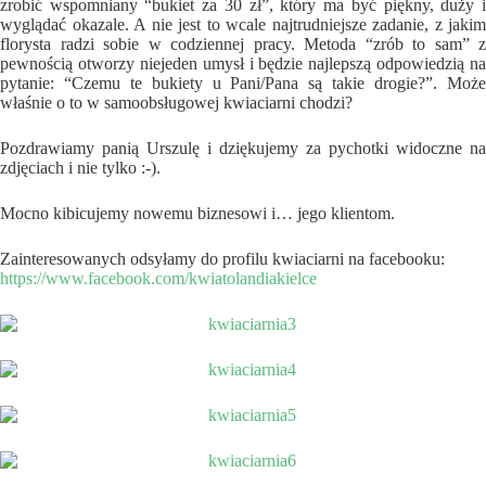
zrobić wspomniany “bukiet za 30 zł”, który ma być piękny, duży i
wyglądać okazale. A nie jest to wcale najtrudniejsze zadanie, z jakim
florysta radzi sobie w codziennej pracy. Metoda “zrób to sam” z
pewnością otworzy niejeden umysł i będzie najlepszą odpowiedzią na
pytanie: “Czemu te bukiety u Pani/Pana są takie drogie?”. Może
właśnie o to w samoobsługowej kwiaciarni chodzi?
Pozdrawiamy panią Urszulę i dziękujemy za pychotki widoczne na
zdjęciach i nie tylko :-).
Mocno kibicujemy nowemu biznesowi i… jego klientom.
Zainteresowanych odsyłamy do profilu kwiaciarni na facebooku:
https://www.facebook.com/kwiatolandiakielce