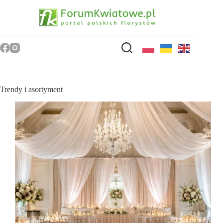
Przejdź
do
treści
Trendy i asortyment