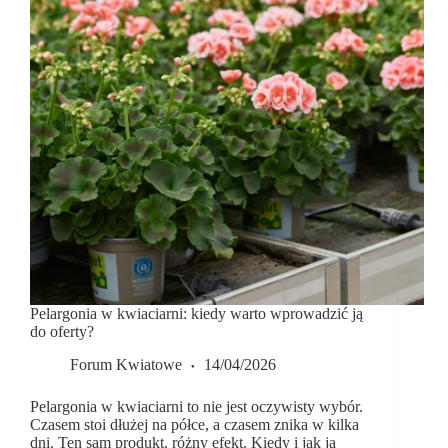
Pelargonia w kwiaciarni: kiedy warto wprowadzić ją
do oferty?
Forum Kwiatowe
14/04/2026
Pelargonia w kwiaciarni to nie jest oczywisty wybór.
Czasem stoi dłużej na półce, a czasem znika w kilka
dni. Ten sam produkt, różny efekt. Kiedy i jak ją