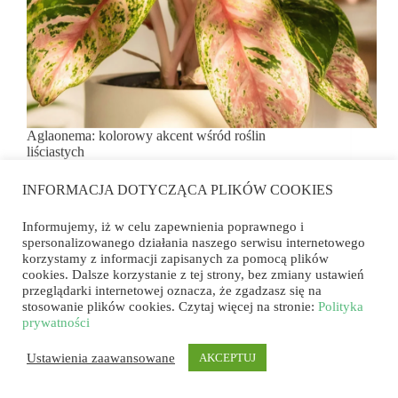
Aglaonema: kolorowy akcent wśród roślin
liściastych
Forum Kwiatowe
16/09/2024
INFORMACJA DOTYCZĄCA PLIKÓW COOKIES
Aglaonema wyróżnia się dekoracyjnymi liśćmi, na
Informujemy, iż w celu zapewnienia poprawnego i
których zieleń łączy się z odcieniami różu, czerwieni
spersonalizowanego działania naszego serwisu internetowego
i kremu. To efektowna, a przy tym stosunkowo
korzystamy z informacji zapisanych za pomocą plików
łatwa w pielęgnacji roślina doniczkowa, która
cookies. Dalsze korzystanie z tej strony, bez zmiany ustawień
dobrze sprawdza się także w mniej
przeglądarki internetowej oznacza, że zgadzasz się na
nasłonecznionych wnętrzach.
stosowanie plików cookies. Czytaj więcej na stronie:
Polityka
prywatności
Ustawienia zaawansowane
AKCEPTUJ