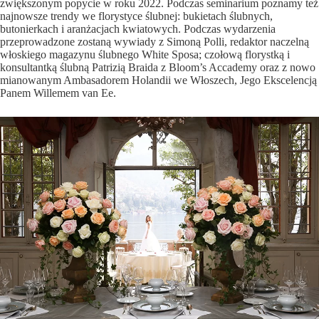
zwiększonym popycie w roku 2022. Podczas seminarium poznamy też
najnowsze trendy we florystyce ślubnej: bukietach ślubnych,
butonierkach i aranżacjach kwiatowych. Podczas wydarzenia
przeprowadzone zostaną wywiady z Simoną Polli, redaktor naczelną
włoskiego magazynu ślubnego White Sposa; czołową florystką i
konsultantką ślubną Patrizią Braida z Bloom’s Accademy oraz z nowo
mianowanym Ambasadorem Holandii we Włoszech, Jego Ekscelencją
Panem Willemem van Ee.