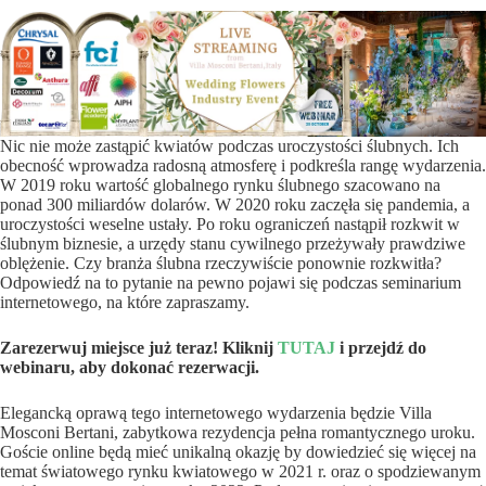
Nic nie może zastąpić kwiatów podczas uroczystości ślubnych. Ich
obecność wprowadza radosną atmosferę i podkreśla rangę wydarzenia.
W 2019 roku wartość globalnego rynku ślubnego szacowano na
ponad 300 miliardów dolarów. W 2020 roku zaczęła się pandemia, a
uroczystości weselne ustały. Po roku ograniczeń nastąpił rozkwit w
ślubnym biznesie, a urzędy stanu cywilnego przeżywały prawdziwe
oblężenie. Czy branża ślubna rzeczywiście ponownie rozkwitła?
Odpowiedź na to pytanie na pewno pojawi się podczas seminarium
internetowego, na które zapraszamy.
Zarezerwuj miejsce już teraz! Kliknij
TUTAJ
i przejdź do
webinaru, aby dokonać rezerwacji.
Elegancką oprawą tego internetowego wydarzenia będzie Villa
Mosconi Bertani, zabytkowa rezydencja pełna romantycznego uroku.
Goście online będą mieć unikalną okazję by dowiedzieć się więcej na
temat światowego rynku kwiatowego w 2021 r. oraz o spodziewanym