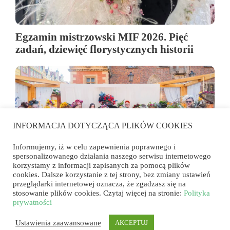
Egzamin mistrzowski MIF 2026. Pięć
zadań, dziewięć florystycznych historii
INFORMACJA DOTYCZĄCA PLIKÓW COOKIES
Informujemy, iż w celu zapewnienia poprawnego i
spersonalizowanego działania naszego serwisu internetowego
korzystamy z informacji zapisanych za pomocą plików
cookies. Dalsze korzystanie z tej strony, bez zmiany ustawień
przeglądarki internetowej oznacza, że zgadzasz się na
Florystyka wyszła na rynek. Konkurs
stosowanie plików cookies. Czytaj więcej na stronie:
Polityka
„Przyjęcie w ogrodzie u wybranego
prywatności
artysty” we Wrocławiu
Ustawienia zaawansowane
AKCEPTUJ