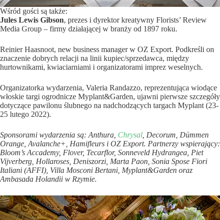
Wśród gości są także:
Jules Lewis Gibson
, prezes i dyrektor kreatywny Florists’ Review
Media Group – firmy działającej w branży od 1897 roku.
Reinier Haasnoot, new business manager w OZ Export. Podkreśli on
znaczenie dobrych relacji na linii kupiec/sprzedawca, między
hurtownikami, kwiaciarniami i organizatorami imprez weselnych.
Organizatorka wydarzenia, Valeria Randazzo, reprezentująca wiodące
włoskie targi ogrodnicze Myplant&Garden, ujawni pierwsze szczegóły
dotyczące pawilonu ślubnego na nadchodzących targach Myplant (23-
25 ​​lutego 2022).
Sponsorami wydarzenia są: Anthura,
Chrysal
, Decorum, Dümmen
Orange, Avalanche+, Hamifleurs i OZ Export. Partnerzy wspierający:
Bloom’s Accademy, Flover, Tecarflor, Sonneveld Hydrangea, Piet
Vijverberg, Hollaroses, Deniszorzi, Marta Paon, Sonia Spose Fiori
Italiani (AFFI), Villa Mosconi Bertani, Myplant&Garden oraz
Ambasada Holandii w Rzymie.