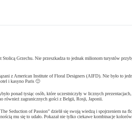
Stolicą Grzechu. Nie przeszkadza to jednak milionom turystów przybyw
iązani z American Institute of Floral Designers (AIFD). Nie było to j
otel i kasyno Paris 🙂
zybyło ponad tysiąc osób, które uczestniczyły w licznych prezentacjac
 również zagranicznych gości z Belgii, Rosji, Japonii.
e Seduction of Passion” dzielił się swoją wiedzą i spojrzeniem na fl
cią mu się to udało. Pokazał nie tylko ciekawe kombinacje kolorów, ró