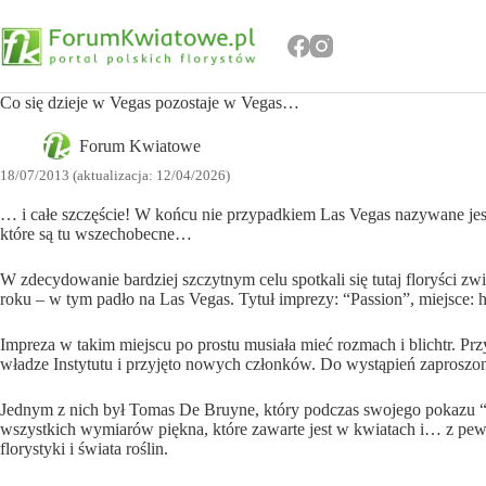
Przejdź
do
treści
Co się dzieje w Vegas pozostaje w Vegas…
Forum Kwiatowe
18/07/2013 (aktualizacja: 12/04/2026)
… i całe szczęście! W końcu nie przypadkiem Las Vegas nazywane jest 
które są tu wszechobecne…
W zdecydowanie bardziej szczytnym celu spotkali się tutaj floryści zw
roku – w tym padło na Las Vegas. Tytuł imprezy: “Passion”, miejsce: h
Impreza w takim miejscu po prostu musiała mieć rozmach i blichtr. Pr
władze Instytutu i przyjęto nowych członków. Do wystąpień zaproszono
Jednym z nich był Tomas De Bruyne, który podczas swojego pokazu “Th
wszystkich wymiarów piękna, które zawarte jest w kwiatach i… z pewnoś
florystyki i świata roślin.