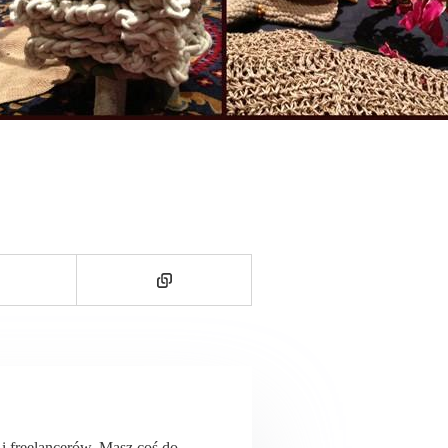
ń i freelancerów. Masz coś do