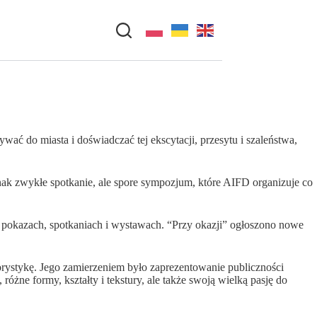
ać do miasta i doświadczać tej ekscytacji, przesytu i szaleństwa,
ednak zwykłe spotkanie, ale spore sympozjum, które AIFD organizuje co
h, pokazach, spotkaniach i wystawach. “Przy okazji” ogłoszono nowe
orystykę. Jego zamierzeniem było zaprezentowanie publiczności
żne formy, kształty i tekstury, ale także swoją wielką pasję do