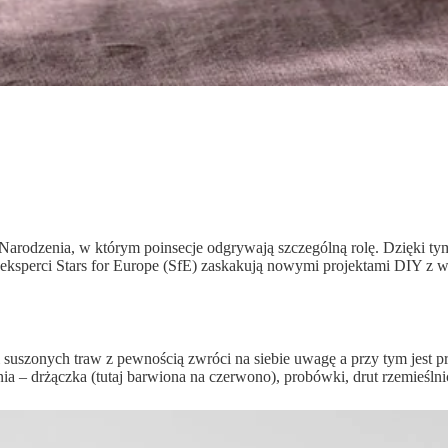
Narodzenia, w którym poinsecje odgrywają szczególną rolę. Dzięki ty
ksperci Stars for Europe (SfE) zaskakują nowymi projektami DIY z wy
a) i suszonych traw z pewnością zwróci na siebie uwagę a przy tym jest
dnia – drżączka (tutaj barwiona na czerwono), probówki, drut rzemieśln