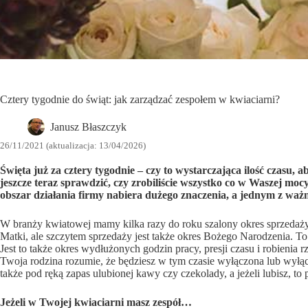
Cztery tygodnie do świąt: jak zarządzać zespołem w kwiaciarni?
Janusz Błaszczyk
26/11/2021 (aktualizacja: 13/04/2026)
Święta już za cztery tygodnie – czy to wystarczająca ilość czasu,
jeszcze teraz sprawdzić, czy zrobiliście wszystko co w Waszej mo
obszar działania firmy nabiera dużego znaczenia, a jednym z ważni
W branży kwiatowej mamy kilka razy do roku szalony okres sprzedaży. 
Matki, ale szczytem sprzedaży jest także okres Bożego Narodzenia. To
Jest to także okres wydłużonych godzin pracy, presji czasu i robienia 
Twoja rodzina rozumie, że będziesz w tym czasie wyłączona lub wyłą
także pod ręką zapas ulubionej kawy czy czekolady, a jeżeli lubisz, t
Jeżeli w Twojej kwiaciarni masz zespół…