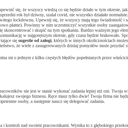
ewnić się, że wszyscy wiedzą co się będzie działo w tym okresie, jaki
rzedni rok był dziwny, szalał covid, nie wszystko działało normalnie
witego lockdownu. Upewnij się, że wszyscy mają tego świadomość i s
kowo płatne). Powinny w nim uczestniczyć wszystkie osoby zaangażo
ię skoncentrować i skupić na tym spotkaniu. Bardzo ważnym jego ele
i komunikację w najgorętszym okresie, gdy czasu będzie brakowało. S
iające się
sugestie od załogi
, których w innych okolicznościach może
bieństwo, że wiele z zasugerowanych dzisiaj pomysłów może przydać si
mina mi o jednym z kilku częstych błędów popełnianych przez właścici
 pracowników nie jest w stanie wykonać zadania lepiej niż oni. Twoja 
eskalujesz swojego biznesu. Ręce masz tylko dwie! Twoja firma nie będ
petentne osoby, a następnie naucz się delegować zadania.
ia i kontroli nad swoimi pracownikami. Wynika to z głębokiego przeko