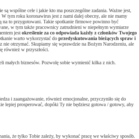
e są wspólne cele i jakie kto ma poszczególne zadania. Ważne jest,
. W tym roku koronawirus jest z nami dalej obecny, ale nie mamy
ą na to przygotowani. Takie spotkanie firmowe powinno być
wane, w tym także pracownicy zatrudnieni w niepełnym wymiarze
mentem jest
określenie za co odpowiada każdy z członków Twojego
potkanie warto wykorzystać do
przedyskutowania bieżących spraw i
sz nie otrzymać. Skupiamy się wprawdzie na Bożym Narodzeniu, ale
ę również w przyszłości.
eli małych biznesów. Pozwolę sobie wymienić kilka z nich.
wiedza i zaangażowanie, również emocjonalne, przyczyniło się do
zie lepiej prosperować, dopóki Ty nie będziesz gotowa / gotowy, aby
nania, że tylko Tobie zależy, by wykonać pracę we właściwy sposób.