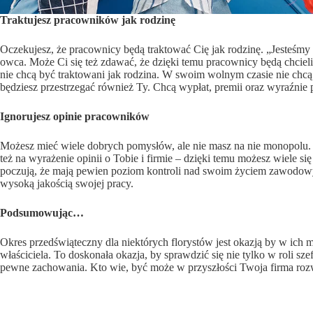
Traktujesz pracowników jak rodzinę
Oczekujesz, że pracownicy będą traktować Cię jak rodzinę. „Jesteśmy t
owca. Może Ci się też zdawać, że dzięki temu pracownicy będą chcieli
nie chcą być traktowani jak rodzina. W swoim wolnym czasie nie chcą
będziesz przestrzegać również Ty. Chcą wypłat, premii oraz wyraźnie 
Ignorujesz opinie pracowników
Możesz mieć wiele dobrych pomysłów, ale nie masz na nie monopolu. 
też na wyrażenie opinii o Tobie i firmie – dzięki temu możesz wiele s
poczują, że mają pewien poziom kontroli nad swoim życiem zawodowym
wysoką jakością swojej pracy.
Podsumowując…
Okres przedświąteczny dla niektórych florystów jest okazją by w ich 
właściciela. To doskonała okazja, by sprawdzić się nie tylko w roli sz
pewne zachowania. Kto wie, być może w przyszłości Twoja firma rozwi