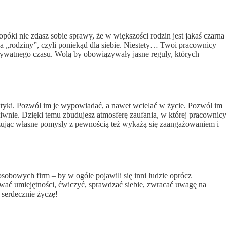
póki nie zdasz sobie sprawy, że w większości rodzin jest jakaś czarna
la „rodziny”, czyli poniekąd dla siebie. Niestety… Twoi pracownicy
prywatnego czasu. Wolą by obowiązywały jasne reguły, których
ktyki. Pozwól im je wypowiadać, a nawet wcielać w życie. Pozwól im
eciwnie. Dzięki temu zbudujesz atmosferę zaufania, w której pracownicy
zując własne pomysły z pewnością też wykażą się zaangażowaniem i
sobowych firm – by w ogóle pojawili się inni ludzie oprócz
abywać umiejętności, ćwiczyć, sprawdzać siebie, zwracać uwagę na
 serdecznie życzę!