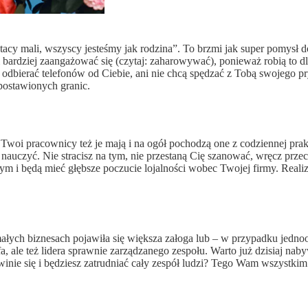
acy mali, wszyscy jesteśmy jak rodzina”. To brzmi jak super pomysł do
 bardziej zaangażować się (czytaj: zaharowywać), ponieważ robią to d
 odbierać telefonów od Ciebie, ani nie chcą spędzać z Tobą swojego 
postawionych granic.
Twoi pracownicy też je mają i na ogół pochodzą one z codziennej pra
ię nauczyć. Nie stracisz na tym, nie przestaną Cię szanować, wręcz prz
 i będą mieć głębsze poczucie lojalności wobec Twojej firmy. Reali
małych biznesach pojawiła się większa załoga lub – w przypadku jednoo
efa, ale też lidera sprawnie zarządzanego zespołu. Warto już dzisiaj n
nie się i będziesz zatrudniać cały zespół ludzi? Tego Wam wszystkim