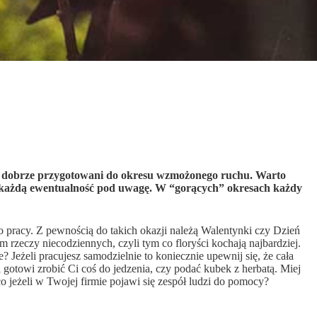
eście dobrze przygotowani do okresu wzmożonego ruchu. Warto
cie każdą ewentualność pod uwagę. W “gorących” okresach każdy
o pracy. Z pewnością do takich okazji należą Walentynki czy Dzień
 rzeczy niecodziennych, czyli tym co floryści kochają najbardziej.
? Jeżeli pracujesz samodzielnie to koniecznie upewnij się, że cała
towi zrobić Ci coś do jedzenia, czy podać kubek z herbatą. Miej
co jeżeli w Twojej firmie pojawi się zespół ludzi do pomocy?