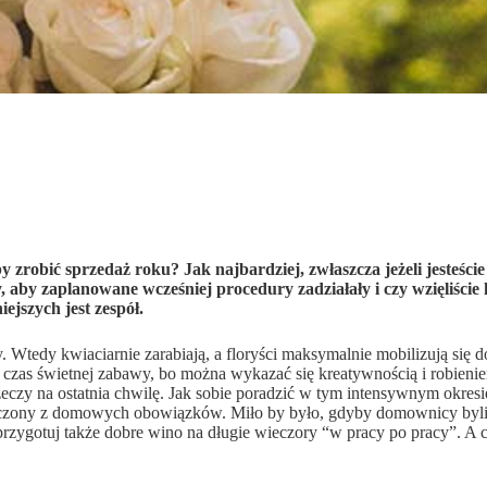
 aby zrobić sprzedaż roku? Jak najbardziej, zwłaszcza jeżeli jest
cy, aby zaplanowane wcześniej procedury zadziałały i czy wzięliś
ejszych jest zespół.
Wtedy kwiaciarnie zarabiają, a floryści maksymalnie mobilizują się d
 czas świetnej zabawy, bo można wykazać się kreatywnością i robieniem
rzeczy na ostatnia chwilę. Jak sobie poradzić w tym intensywnym okresie
czony z domowych obowiązków. Miło by było, gdyby domownicy byli go
o przygotuj także dobre wino na długie wieczory “w pracy po pracy”. A 