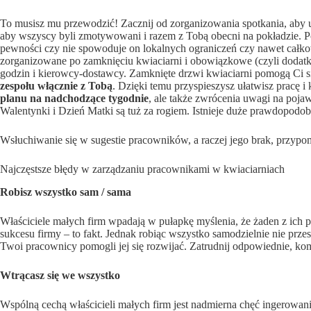
To musisz mu przewodzić! Zacznij od zorganizowania spotkania, aby up
aby wszyscy byli zmotywowani i razem z Tobą obecni na pokładzie. Pop
pewności czy nie spowoduje on lokalnych ograniczeń czy nawet całko
zorganizowane po zamknięciu kwiaciarni i obowiązkowe (czyli dodat
godzin i kierowcy-dostawcy. Zamknięte drzwi kwiaciarni pomogą Ci s
zespołu włącznie z Tobą
. Dzięki temu przyspieszysz ułatwisz pracę 
planu na nadchodzące tygodnie
, ale także zwrócenia uwagi na pojaw
Walentynki i Dzień Matki są tuż za rogiem. Istnieje duże prawdopodo
Wsłuchiwanie się w sugestie pracowników, a raczej jego brak, przypo
Najczęstsze błędy w zarządzaniu pracownikami w kwiaciarniach
Robisz wszystko sam / sama
Właściciele małych firm wpadają w pułapkę myślenia, że ​​żaden z ich
sukcesu firmy – to fakt. Jednak robiąc wszystko samodzielnie nie prz
Twoi pracownicy pomogli jej się rozwijać. Zatrudnij odpowiednie, kom
Wtrącasz się we wszystko
Wspólną cechą właścicieli małych firm jest nadmierna chęć ingerowan