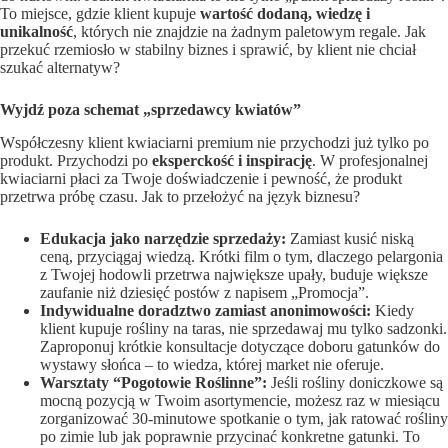
To miejsce, gdzie klient kupuje
wartość dodaną, wiedzę i
unikalność
, których nie znajdzie na żadnym paletowym regale. Jak
przekuć rzemiosło w stabilny biznes i sprawić, by klient nie chciał
szukać alternatyw?
Wyjdź poza schemat „sprzedawcy kwiatów”
Współczesny klient kwiaciarni premium nie przychodzi już tylko po
produkt. Przychodzi po
eksperckość i inspirację
. W profesjonalnej
kwiaciarni płaci za Twoje doświadczenie i pewność, że produkt
przetrwa próbę czasu. Jak to przełożyć na język biznesu?
Edukacja jako narzędzie sprzedaży:
Zamiast kusić niską
ceną, przyciągaj wiedzą. Krótki film o tym, dlaczego pelargonia
z Twojej hodowli przetrwa największe upały, buduje większe
zaufanie niż dziesięć postów z napisem „Promocja”.
Indywidualne doradztwo zamiast anonimowości:
Kiedy
klient kupuje rośliny na taras, nie sprzedawaj mu tylko sadzonki.
Zaproponuj krótkie konsultacje dotyczące doboru gatunków do
wystawy słońca – to wiedza, której market nie oferuje.
Warsztaty “Pogotowie Roślinne”:
Jeśli rośliny doniczkowe są
mocną pozycją w Twoim asortymencie, możesz raz w miesiącu
zorganizować 30-minutowe spotkanie o tym, jak ratować rośliny
po zimie lub jak poprawnie przycinać konkretne gatunki. To