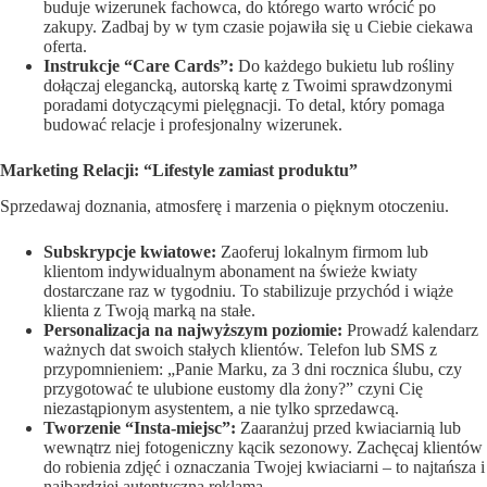
buduje wizerunek fachowca, do którego warto wrócić po
zakupy. Zadbaj by w tym czasie pojawiła się u Ciebie ciekawa
oferta.
Instrukcje “Care Cards”:
Do każdego bukietu lub rośliny
dołączaj elegancką, autorską kartę z Twoimi sprawdzonymi
poradami dotyczącymi pielęgnacji. To detal, który pomaga
budować relacje i profesjonalny wizerunek.
Marketing Relacji: “Lifestyle zamiast produktu”
Sprzedawaj doznania, atmosferę i marzenia o pięknym otoczeniu.
Subskrypcje kwiatowe:
Zaoferuj lokalnym firmom lub
klientom indywidualnym abonament na świeże kwiaty
dostarczane raz w tygodniu. To stabilizuje przychód i wiąże
klienta z Twoją marką na stałe.
Personalizacja na najwyższym poziomie:
Prowadź kalendarz
ważnych dat swoich stałych klientów. Telefon lub SMS z
przypomnieniem: „Panie Marku, za 3 dni rocznica ślubu, czy
przygotować te ulubione eustomy dla żony?” czyni Cię
niezastąpionym asystentem, a nie tylko sprzedawcą.
Tworzenie “Insta-miejsc”:
Zaaranżuj przed kwiaciarnią lub
wewnątrz niej fotogeniczny kącik sezonowy. Zachęcaj klientów
do robienia zdjęć i oznaczania Twojej kwiaciarni – to najtańsza i
najbardziej autentyczna reklama.