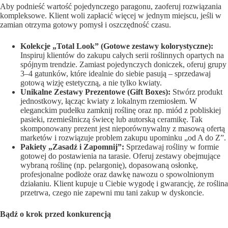
Aby podnieść wartość pojedynczego paragonu, zaoferuj rozwiązania
kompleksowe. Klient woli zapłacić więcej w jednym miejscu, jeśli w
zamian otrzyma gotowy pomysł i oszczędność czasu.
Kolekcje „Total Look” (Gotowe zestawy kolorystyczne):
Inspiruj klientów do zakupu całych serii roślinnych opartych na
spójnym trendzie. Zamiast pojedynczych doniczek, oferuj grupy
3–4 gatunków, które idealnie do siebie pasują – sprzedawaj
gotową wizję estetyczną, a nie tylko kwiaty.
Unikalne Zestawy Prezentowe (Gift Boxes):
Stwórz produkt
jednostkowy, łącząc kwiaty z lokalnym rzemiosłem. W
eleganckim pudełku zamknij roślinę oraz np. miód z pobliskiej
pasieki, rzemieślniczą świecę lub autorską ceramikę. Tak
skomponowany prezent jest nieporównywalny z masową ofertą
marketów i rozwiązuje problem zakupu upominku „od A do Z”.
Pakiety „Zasadź i Zapomnij”:
Sprzedawaj rośliny w formie
gotowej do postawienia na tarasie. Oferuj zestawy obejmujące
wybraną roślinę (np. pelargonię), dopasowaną osłonkę,
profesjonalne podłoże oraz dawkę nawozu o spowolnionym
działaniu. Klient kupuje u Ciebie wygodę i gwarancję, że roślina
przetrwa, czego nie zapewni mu tani zakup w dyskoncie.
Bądź o krok przed konkurencją