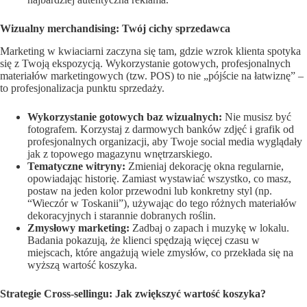
Wizualny merchandising: Twój cichy sprzedawca
Marketing w kwiaciarni zaczyna się tam, gdzie wzrok klienta spotyka
się z Twoją ekspozycją. Wykorzystanie gotowych, profesjonalnych
materiałów marketingowych (tzw. POS) to nie „pójście na łatwiznę” –
to profesjonalizacja punktu sprzedaży.
Wykorzystanie gotowych baz wizualnych:
Nie musisz być
fotografem. Korzystaj z darmowych banków zdjęć i grafik od
profesjonalnych organizacji, aby Twoje social media wyglądały
jak z topowego magazynu wnętrzarskiego.
Tematyczne witryny:
Zmieniaj dekorację okna regularnie,
opowiadając historię. Zamiast wystawiać wszystko, co masz,
postaw na jeden kolor przewodni lub konkretny styl (np.
“Wieczór w Toskanii”), używając do tego różnych materiałów
dekoracyjnych i starannie dobranych roślin.
Zmysłowy marketing:
Zadbaj o zapach i muzykę w lokalu.
Badania pokazują, że klienci spędzają więcej czasu w
miejscach, które angażują wiele zmysłów, co przekłada się na
wyższą wartość koszyka.
Strategie Cross-sellingu: Jak zwiększyć wartość koszyka?