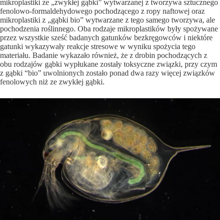
mikroplastiki ze „zwykłej gąbki” wytwarzanej z tworzywa sztucznego
fenolowo-formaldehydowego pochodzącego z ropy naftowej oraz
mikroplastiki z „gąbki bio” wytwarzane z tego samego tworzywa, ale
pochodzenia roślinnego. Oba rodzaje mikroplastików były spożywane
przez wszystkie sześć badanych gatunków bezkręgowców i niektóre
gatunki wykazywały reakcje stresowe w wyniku spożycia tego
materiału. Badanie wykazało również, że z drobin pochodzących z
obu rodzajów gąbki wypłukane zostały toksyczne związki, przy czym
z gąbki “bio” uwolnionych zostało ponad dwa razy więcej związków
fenolowych niż ze zwykłej gąbki.