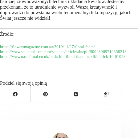
bardziej zrównoważonych technik układania kwiatów. Jesteśmy
przekonani, że to utrudnienie wyzwoli Waszą kreatywność i
doprowadzi do powstania wielu fenomenalnych kompozycji, jakich
Świat jeszcze nie widział!
Źródło:
https://flowersmagazine.com.au/2019/11/27/floral-foam/
https://www.sciencedirect.com/science/article/abs/pii/S0048969719358218
https://www.oasisfloral.co.uk/oasis-bio-floral-foam-maxlife-brick-10-01023
Podziel się swoją opinią