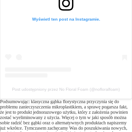
Wyświetl ten post na Instagramie.
Post udostępniony przez No Floral Foam (@nofloralfoam)
Podsumowując: klasyczna gąbka florystyczna przyczynia się do
problemu zanieczyszczenia mikroplastikiem, a sprawę pogarsza fakt,
że jest to produkt jednorazowego użytku, który z założenia powinien
zostać wyeliminowany z użycia. Więcej o tym w jaki sposób można
sobie radzić bez gąbki oraz o alternatywnych produktach napiszemy
już wkrótce. Tymczasem zachęcamy Was do poszukiwania nowych,