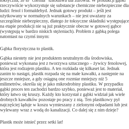
toksyczna, że to “chemia” szkodliwa dla zdrowia. W produkcji gąbki
rzeczywiście wykorzystuje się substancje chemiczne niebezpieczne dla
ludzi: fenol i formaldehyd. Jednak gotowy produkt – jeśli jest
użytkowany w normalnych warunkach – nie jest uważany za
szczególnie niebezpieczny, dlatego że toksyczne składniki występujące
na etapie produkcji nie są już praktycznie obecne w gotowej gąbce
(występują w bardzo niskich stężeniach). Problem z gąbką polega
natomiast na czymś innym:
Gąbka florystyczna to plastik.
Gąbka niestety nie jest produktem neutralnym dla środowiska,
ponieważ wykonana jest z tworzywa sztucznego – żywicy fenolowej,
która jest rodzajem plastiku. A ten rozkłada się kilkaset lat. Jednak
zanim to nastąpi, plastik rozpada się na małe kawałki, a następnie na
jeszcze mniejsze, a gdy osiągną one rozmiar mniejszy niż 5
milimetrów, określa się je jako mikrodrobiny plastiku. W przypadku
gąbki proces ten zachodzi bardzo szybko, ponieważ jest to materiał,
który łatwo się kruszy. Każdy kto korzystał z gąbki widział jak wiele
drobnych kawałków pozostaje po pracy z nią. Ten plastikowy pył
najczęściej ląduje w koszu wymieszany z zielonymi odpadami lub jest
wylewany wraz z wodą do kanalizacji. Co dalej się z nim dzieje?
Plastik może istnieć przez setki lat!