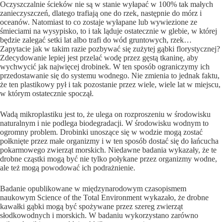
Oczyszczalnie ścieków nie są w stanie wyłapać w 100% tak małych
zanieczyszczeń, dlatego trafiają one do rzek, następnie do mórz i
oceanów. Natomiast to co zostaje wyłapane lub wywiezione ze
śmieciami na wysypisko, to i tak ląduje ostatecznie w glebie, w której
będzie zalegać setki lat albo trafi do wód gruntowych, rzek…
Zapytacie jak w takim razie pozbywać się zużytej gąbki florystycznej?
Zdecydowanie lepiej jest przelać wodę przez gęstą tkaninę, aby
wychwycić jak najwięcej drobinek. W ten sposób ograniczymy ich
przedostawanie się do systemu wodnego. Nie zmienia to jednak faktu,
że ten plastikowy pył i tak pozostanie przez wiele, wiele lat w miejscu,
w którym ostatecznie spoczął.
Wadą mikroplastiku jest to, że ulega on rozproszeniu w środowisku
naturalnym i nie podlega biodegradacji. W środowisku wodnym to
ogromny problem. Drobinki unoszące się w wodzie mogą zostać
połknięte przez małe organizmy i w ten sposób dostać się do łańcucha
pokarmowego zwierząt morskich. Niedawne badania wykazały, że te
drobne cząstki mogą być nie tylko połykane przez organizmy wodne,
ale też mogą powodować ich podrażnienie.
Badanie opublikowane w międzynarodowym czasopismem
naukowym Science of the Total Environment wykazało, że drobne
kawałki gąbki mogą być spożywane przez szereg zwierząt
słodkowodnych i morskich. W badaniu wykorzystano zarówno