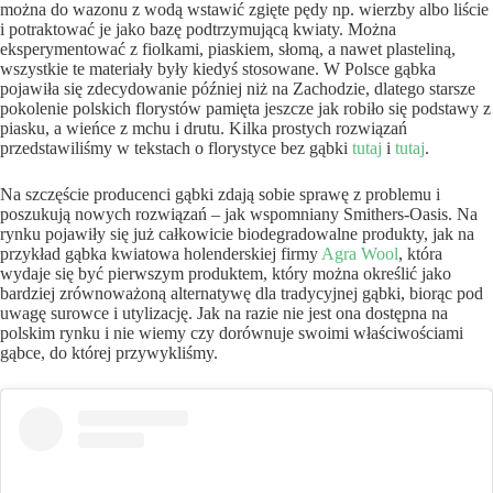
można do wazonu z wodą wstawić zgięte pędy np. wierzby albo liście
i potraktować je jako bazę podtrzymującą kwiaty. Można
eksperymentować z fiolkami, piaskiem, słomą, a nawet plasteliną,
wszystkie te materiały były kiedyś stosowane. W Polsce gąbka
pojawiła się zdecydowanie później niż na Zachodzie, dlatego starsze
pokolenie polskich florystów pamięta jeszcze jak robiło się podstawy z
piasku, a wieńce z mchu i drutu. Kilka prostych rozwiązań
przedstawiliśmy w tekstach o florystyce bez gąbki
tutaj
i
tutaj
.
Na szczęście producenci gąbki zdają sobie sprawę z problemu i
poszukują nowych rozwiązań – jak wspomniany Smithers-Oasis. Na
rynku pojawiły się już całkowicie biodegradowalne produkty, jak na
przykład gąbka kwiatowa holenderskiej firmy
Agra Wool
, która
wydaje się być pierwszym produktem, który można określić jako
bardziej zrównoważoną alternatywę dla tradycyjnej gąbki, biorąc pod
uwagę surowce i utylizację. Jak na razie nie jest ona dostępna na
polskim rynku i nie wiemy czy dorównuje swoimi właściwościami
gąbce, do której przywykliśmy.