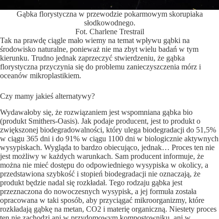
Gąbka florystyczna w przewodzie pokarmowym skorupiaka
słodkowodnego.
Fot. Charlene Trestrail
Tak na prawdę ciągle mało wiemy na temat wpływu gąbki na
środowisko naturalne, ponieważ nie ma zbyt wielu badań w tym
kierunku. Trudno jednak zaprzeczyć stwierdzeniu, że gąbka
florystyczna przyczynia się do problemu zanieczyszczenia mórz i
oceanów mikroplastikiem.
Czy mamy jakieś alternatywy?
Wydawałoby się, że rozwiązaniem jest wspomniana gąbka bio
(produkt Smithers-Oasis). Jak podaje producent, jest to produkt o
zwiększonej biodegradowalności, który ulega biodegradacji do 51,5%
w ciągu 365 dni i do 91% w ciągu 1100 dni w biologicznie aktywnych
wysypiskach. Wygląda to bardzo obiecująco, jednak… Proces ten nie
jest możliwy w każdych warunkach. Sam producent informuje, że
można nie mieć dostępu do odpowiedniego wysypiska w okolicy, a
przedstawiona szybkość i stopień biodegradacji nie oznaczają, że
produkt będzie nadal się rozkładał. Tego rodzaju gąbka jest
przeznaczona do nowoczesnych wysypisk, a jej formuła została
opracowana w taki sposób, aby przyciągać mikroorganizmy, które
rozkładają gąbkę na metan, CO2 i materię organiczną. Niestety proces
ten nie zachodzi ani w przydomowym kompostowniku, ani w