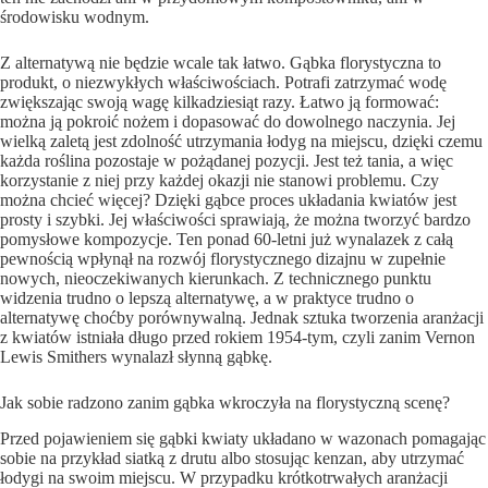
środowisku wodnym.
Z alternatywą nie będzie wcale tak łatwo. Gąbka florystyczna to
produkt, o niezwykłych właściwościach. Potrafi zatrzymać wodę
zwiększając swoją wagę kilkadziesiąt razy. Łatwo ją formować:
można ją pokroić nożem i dopasować do dowolnego naczynia. Jej
wielką zaletą jest zdolność utrzymania łodyg na miejscu, dzięki czemu
każda roślina pozostaje w pożądanej pozycji. Jest też tania, a więc
korzystanie z niej przy każdej okazji nie stanowi problemu. Czy
można chcieć więcej? Dzięki gąbce proces układania kwiatów jest
prosty i szybki. Jej właściwości sprawiają, że można tworzyć bardzo
pomysłowe kompozycje. Ten ponad 60-letni już wynalazek z całą
pewnością wpłynął na rozwój florystycznego dizajnu w zupełnie
nowych, nieoczekiwanych kierunkach. Z technicznego punktu
widzenia trudno o lepszą alternatywę, a w praktyce trudno o
alternatywę choćby porównywalną. Jednak sztuka tworzenia aranżacji
z kwiatów istniała długo przed rokiem 1954-tym, czyli zanim Vernon
Lewis Smithers wynalazł słynną gąbkę.
Jak sobie radzono zanim gąbka wkroczyła na florystyczną scenę?
Przed pojawieniem się gąbki kwiaty układano w wazonach pomagając
sobie na przykład siatką z drutu albo stosując kenzan, aby utrzymać
łodygi na swoim miejscu. W przypadku krótkotrwałych aranżacji