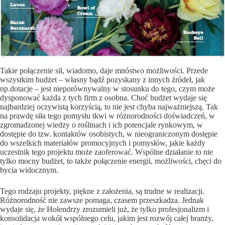
Takie połączenie sił, wiadomo, daje mnóstwo możliwości. Przede
wszystkim budżet – własny bądź pozyskany z innych źródeł, jak
np.dotacje – jest nieporównywalny w stosunku do tego, czym może
dysponować każda z tych firm z osobna. Choć budżet wydaje się
najbardziej oczywistą korzyścią, to nie jest chyba najważniejszą. Tak
na prawdę siła tego pomysłu tkwi w różnorodności doświadczeń, w
zgromadzonej wiedzy o roślinach i ich potencjale rynkowym, w
dostępie do tzw. kontaktów osobistych, w nieograniczonym dostępie
do wszelkich materiałów promocyjnych i pomysłów, jakie każdy
uczestnik tego projektu może zaoferować. Wspólne działanie to nie
tylko mocny budżet, to także połączenie energii, możliwości, chęci do
bycia widocznym.
Tego rodzaju projekty, piękne z założenia, są trudne w realizacji.
Różnorodność nie zawsze pomaga, czasem przeszkadza. Jednak
wydaje się, że Holendrzy zrozumieli już, że tylko profesjonalizm i
konsolidacja wokół wspólnego celu, jakim jest rozwój całej branży,