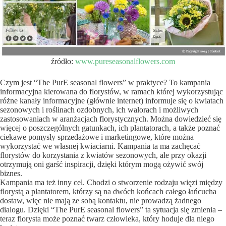
źródło:
www.pureseasonalflowers.com
Czym jest “The PurE seasonal flowers” w praktyce? To kampania
informacyjna kierowana do florystów, w ramach której wykorzystując
różne kanały informacyjne (głównie internet) informuje się o kwiatach
sezonowych i roślinach ozdobnych, ich walorach i możliwych
zastosowaniach w aranżacjach florystycznych. Można dowiedzieć się
więcej o poszczególnych gatunkach, ich plantatorach, a także poznać
ciekawe pomysły sprzedażowe i marketingowe, które można
wykorzystać we własnej kwiaciarni. Kampania ta ma zachęcać
florystów do korzystania z kwiatów sezonowych, ale przy okazji
otrzymują oni garść inspiracji, dzięki którym mogą ożywić swój
biznes.
Kampania ma też inny cel. Chodzi o stworzenie rodzaju więzi między
florystą a plantatorem, którzy są na dwóch końcach całego łańcucha
dostaw, więc nie mają ze sobą kontaktu, nie prowadzą żadnego
dialogu. Dzięki “The PurE seasonal flowers” ta sytuacja się zmienia –
teraz florysta może poznać twarz człowieka, który hoduje dla niego