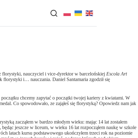
rz florystyki, nauczyciel i vice-dyrektor w barcelońskiej
Escola Art
florystyki i… nauczania. Daniel Santamaria zgodził się
a początku chcemy zapytać o początki twojej kariery z kwiatami. W
 medal. Co spowodowało, ze zająłeś się florystyką? Opowiedz nam jak
rystyką zacząłem w bardzo młodym wieku: mając 14 lat zostałem
, będąc jeszcze w liceum, w wieku 16 lat rozpocząłem naukę w szkole
wóch latach kursu podstawowego ukończyłem trzeci rok na poziomie