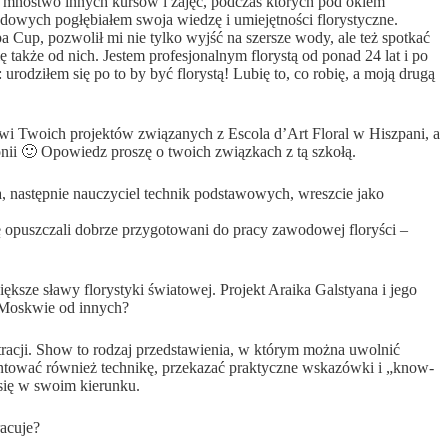
e mnóstwo innych kursów i zajęć, podczas których pod okiem
dowych pogłębiałem swoja wiedzę i umiejętności florystyczne.
 Cup, pozwolił mi nie tylko wyjść na szersze wody, ale też spotkać
ę także od nich. Jestem profesjonalnym florystą od ponad 24 lat i po
urodziłem się po to by być florystą! Lubię to, co robię, a moją drugą
wi Twoich projektów związanych z Escola d’Art Floral w Hiszpani, a
ii 🙂 Opowiedz proszę o twoich związkach z tą szkołą.
a, następnie nauczyciel technik podstawowych, wreszcie jako
łę opuszczali dobrze przygotowani do pracy zawodowej floryści –
ksze sławy florystyki światowej. Projekt Araika Galstyana i jego
Moskwie od innych?
acji. Show to rodzaj przedstawienia, w którym można uwolnić
zentować również technikę, przekazać praktyczne wskazówki i „know-
się w swoim kierunku.
racuje?