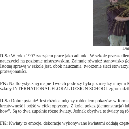
Dan
D.S.:
W roku 1997 zacząłem pracę jako adiunkt. W szkole przeszedłem 
nauczyciel na poziomie mistrzowskim. Zajmuję również stanowisko
fl
Istotną sprawą w szkole jest, obok nauczania, tworzenie sieci stowar
profesjonaliści.
FK:
Na florystycznej mapie Twoich podroży była już między innymi Mo
szkoły INTERNATIONAL FLORAL DESIGN SCHOOL zgromadził wokół 
D.S.:
Dobre pytanie! Jest różnica między robieniem pokazów w form
kreatywność i pójść w efekt optyczny. Z kolei pokaz (demonstracja) l
how”. Są to dwa zupełnie różne światy. Jednak obydwa te światy są 
FK:
Kwiaty to emocje, dekoracje wykonywane kwiatami oddają często ch