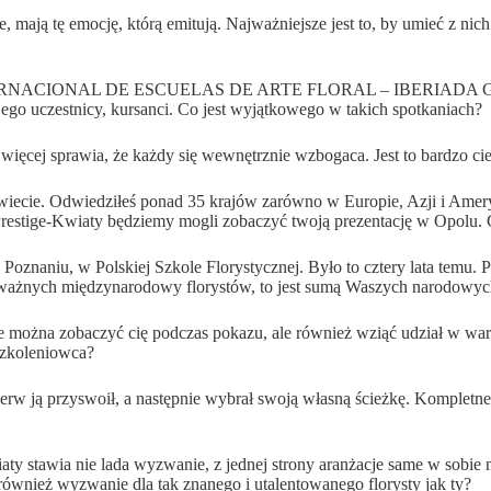
mają tę emocję, którą emitują. Najważniejsze jest to, by umieć z nich
NTERNACIONAL DE ESCUELAS DE ARTE FLORAL – IBERIADA GUATEMA
jego uczestnicy, kursanci. Co jest wyjątkowego w takich spotkaniach?
e więcej sprawia, że każdy się wewnętrznie wzbogaca. Jest to bardzo c
wiecie. Odwiedziłeś ponad 35 krajów zarówno w Europie, Azji i Amery
restige-Kwiaty będziemy mogli zobaczyć twoją prezentację w Opolu. Cz
znaniu, w Polskiej Szkole Florystycznej. Było to cztery lata temu. Pol
e ważnych międzynarodowy florystów, to jest sumą Waszych narodowy
e można zobaczyć cię podczas pokazu, ale również wziąć udział w war
 szkoleniowca?
ierw ją przyswoił, a następnie wybrał swoją własną ścieżkę. Kompletn
y stawia nie lada wyzwanie, z jednej strony aranżacje same w sobie ma
również wyzwanie dla tak znanego i utalentowanego florysty jak ty?