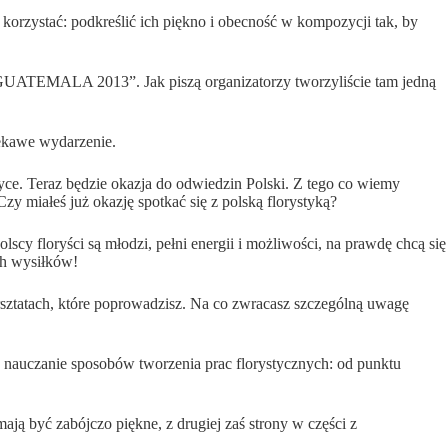
 korzystać: podkreślić ich piękno i obecność w kompozycji tak, by
LA 2013”. Jak piszą organizatorzy tworzyliście tam jedną
iekawe wydarzenie.
ce. Teraz będzie okazja do odwiedzin Polski. Z tego co wiemy
y miałeś już okazję spotkać się z polską florystyką?
scy floryści są młodzi, pełni energii i możliwości, na prawdę chcą się
ch wysiłków!
sztatach, które poprowadzisz. Na co zwracasz szczególną uwagę
e nauczanie sposobów tworzenia prac florystycznych: od punktu
ją być zabójczo piękne, z drugiej zaś strony w części z