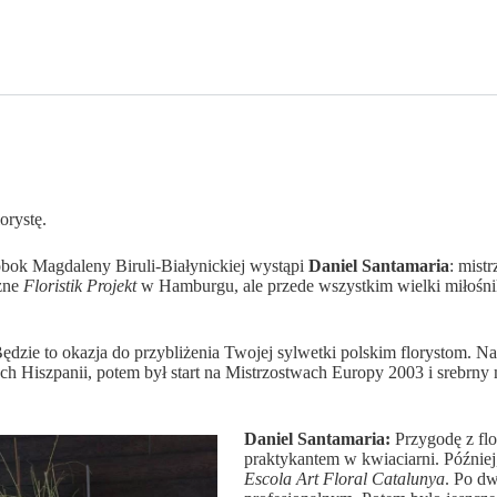
orystę.
bok Magdaleny Biruli-Białynickiej wystąpi
Daniel Santamaria
: mist
czne
Floristik Projekt
w Hamburgu, ale przede wszystkim wielki miłośnik 
ędzie to okazja do przybliżenia Twojej sylwetki polskim florystom. N
ch Hiszpanii, potem był start na Mistrzostwach Europy 2003 i srebrny
Daniel Santamaria:
Przygodę z flo
praktykantem w kwiaciarni. Później
Escola Art Floral Catalunya
. Po d