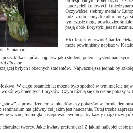
profesjonalnym. Potem było jeszcz
nauczycieli krajowych i międzynaro
Oczywiście, srebrny medal w Europa
ludzi z odmiennych kultur i uczyć si
tym czasie mogę powiedzieć śmiało: 
pasją obok florystyki jest nauczanie.
FK:
Jesteśmy również bardzo cieka
może powinniśmy napisać w Katalon
iel Santamaria
przez kilka etapów: najpierw jako student, potem asystent nauczyciel
oral director
.
zyszającej byłych i obecnych studentów. Najważniejsze jednak by szko
skwa. W ciągu ostatnich lat można było spotkać w tym mieście najwię
wyśmienitych florystów. Czym różnią się dla ciebie pokazy w 
ie „show”, a prowadzeniem seminariów czy pokazów w formie demonstr
ub seminarium ma główny cel jakim jest nauczanie. Tutaj trzeba zapre
równie ważne, by mogła następować ewolucja, by każdy mógł rozwijać 
arakter twórcy. Jakie kwiaty preferujesz? Z jakimi najlepiej ci się p