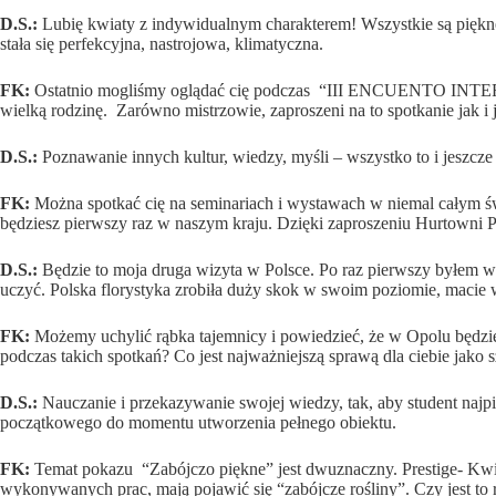
D.S.:
Lubię kwiaty z indywidualnym charakterem! Wszystkie są piękne, 
stała się perfekcyjna, nastrojowa, klimatyczna.
FK:
Ostatnio mogliśmy oglądać cię podczas “III ENCUENTO I
wielką rodzinę. Zarówno mistrzowie, zaproszeni na to spotkanie jak i 
D.S.:
Poznawanie innych kultur, wiedzy, myśli – wszystko to i jeszcz
FK:
Można spotkać cię na seminariach i wystawach w niemal całym ś
będziesz pierwszy raz w naszym kraju. Dzięki zaproszeniu Hurtowni P
D.S.:
Będzie to moja druga wizyta w Polsce. Po raz pierwszy byłem w Po
uczyć. Polska florystyka zrobiła duży skok w swoim poziomie, maci
FK:
Możemy uchylić rąbka tajemnicy i powiedzieć, że w Opolu będzi
podczas takich spotkań? Co jest najważniejszą sprawą dla ciebie jako
D.S.:
Nauczanie i przekazywanie swojej wiedzy, tak, aby student najp
początkowego do momentu utworzenia pełnego obiektu.
FK:
Temat pokazu “Zabójczo piękne” jest dwuznaczny. Prestige- Kwiat
wykonywanych prac, mają pojawić się “zabójcze rośliny”. Czy jest to 