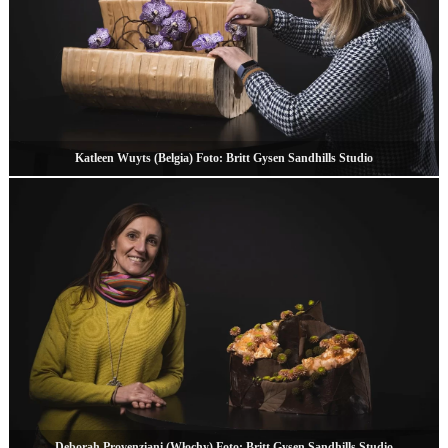
Katleen Wuyts (Belgia) Foto: Britt Gysen Sandhills Studio
Deborah Provenziani (Włochy) Foto: Britt Gysen Sandhills Studio