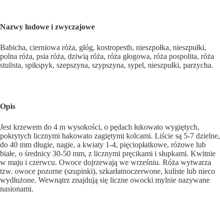
Nazwy ludowe i zwyczajowe
Babicha, cierniowa róża, głóg, kostropesth, nieszpołka, nieszpułki,
polna róża, psia róża, dziwią róża, róża głogowa, róża pospolita, róża
stulista, spikspyk, szepszyna, szypszyna, sypel, nieszpuł­ki, parzycha.
Opis
Jest krzewem do 4 m wysokości, o pędach łu­kowato wygiętych,
pokrytych licznymi hakowa­to zagiętymi kolcami. Liście są 5-7 dzielne,
do 40 mm długie, nagie, a kwiaty 1-4, pięciopłatkowe, różowe lub
białe, o średnicy 30-50 mm, z licznymi pręcikami i słupkami. Kwitnie
w maju i czerwcu. Owoce dojrzewają we wrześniu. Róża wytwarza
tzw. owoce pozorne (szupinki), szkarłatnoczerwone, kuliste lub nieco
wydłużone. Wewnątrz znajdują się liczne owocki mylnie nazywane
nasionami.