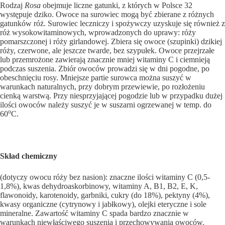
Rodzaj
Rosa
obejmuje liczne gatunki, z których w Polsce 32
występuje dziko. Owoce na surowiec mogą być zbierane z różnych
gatunków róż. Surowiec leczniczy i spożywczy uzyskuje się również z
róż wysokowitaminowych, wprowa­dzonych do uprawy: róży
pomarszczonej i róży girlandowej. Zbiera się owoce (szupinki) dzikiej
róży, czerwone, ale jesz­cze twarde, bez szypułek. Owoce przejrzałe
lub przemrożo­ne zawierają znacznie mniej witaminy C i ciemnieją
podczas suszenia. Zbiór owoców prowadzi się w dni pogodne, po
obeschnięciu rosy. Mniejsze partie surowca można su­szyć w
warunkach naturalnych, przy dobrym przewiewie, po rozłożeniu
cienką warstwą. Przy niesprzyjającej pogo­dzie lub w przypadku dużej
ilości owoców należy suszyć je w suszarni ogrzewanej w temp. do
o
60
C.
Skład chemiczny
(dotyczy owocu róży bez nasion): znaczne ilości witami­ny C (0,5-
1,8%), kwas dehydroaskorbinowy, witaminy A, B1, B2, E, K,
flawonoidy, karotenoidy, garbniki, cukry (do 18%), pektyny (4%),
kwasy organiczne (cytrynowy i jabł­kowy), olejki eteryczne i sole
mineralne. Zawartość witami­ny C spada bardzo znacznie w
warunkach niewłaściwego suszenia i przechowywania owoców.