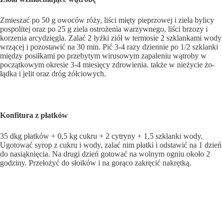
Zmieszać po 50 g owoców róży, liści mięty pieprzowej i ziela bylicy
pospoli­tej oraz po 25 g ziela ostrożenia warzywne­go, liści brzozy i
korzenia arcydzięgla. Zalać 2 łyżki ziół w termosie 2 szklankami wody
wrzącej i pozostawić na 30 min. Pić 3-4 razy dziennie po 1/2 szklanki
między po­siłkami po przebytym wirusowym zapaleniu wątroby w
począt­kowym okresie 3-4 miesięcy zdrowienia. także w nieżycie żo­
łądka i jelit oraz dróg żółciowych.
Konfitura z płatków
35 dkg płatków + 0,5 kg cukru + 2 cytryny + 1,5 szklanki wody.
Ugotować syrop z cu­kru i wody, zalać nim płatki i odstawić na 1 dzień
do nasiąknię­cia. Na drugi dzień gotować na wol­nym ogniu około 2
godziny. Przełożyć do słoików i na gorąco zakręcić nakrętką.