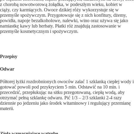
z chorobą nowo­tworową żołądka, w podeszłym wieku, kobiet w
ciąży, czy karmiących. Owoce dzikiej róży wykorzystuje się w
przemy­śle spożywczym. Przygotowuje się z nich konfitury, dżemy,
powidła, napoje bezalkoholowe, nalewki, wino oraz używa się jako
namiastkę kawy lub herbaty. Płatki róż znajdują za­stosowanie w
przemyśle kosmetycznym i spożywczym.
Przepisy
Odwar
Półtorej łyżki rozdrobnionych owoców zalać 1 szklanką ciepłej wody i
gotować powoli pod przykryciem 5 min. Odstawić na 10 min. i
przecedzić, przepłukując na sitku przegotowaną, ciepłą wodą, aby
otrzymać pełną szklankę odwaru. Pić 1/3 – 2/3 szklanki 2-4 razy
dziennie po jedzeniu jako środek witaminowy i regulujący przemianę
materii.
Zioła wzmacniające wątrobę