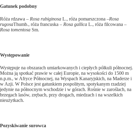
Gatunek podobny
Róża rdzawa –
Rosa rubiginosa
L., róża pomarszczona –
Rosa
rugosa
Thumb., róża francuska –
Rosa gallica
L., róża filcowana –
Rosa tomentosa
Sm.
Występowanie
Występuje na obszarach umiarkowanych i ciepłych pół­kuli północnej.
Można ją spotkać prawie w całej Europie, na wysokości do 1500 m
n.p.m., w Afryce Północnej, na Wyspach Kanaryjskich, na Maderze i
w Azji. W Polsce jest gatunkiem pospolitym, spotykanym rzadziej
jedynie na północnym wschodzie i w górach. Rośnie w zaroślach, na
brzegach lasów, zrębach, przy drogach, miedzach i na wszelkich
nieużytkach.
Pozyskiwanie surowca