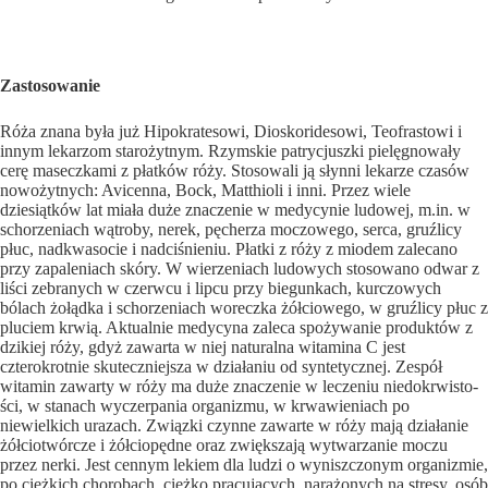
Zastosowanie
Róża znana była już Hipokratesowi, Dioskoridesowi, Teofrastowi i
innym lekarzom starożytnym. Rzymskie patrycjuszki pielęgnowały
cerę maseczkami z płatków róży. Stosowali ją słynni lekarze czasów
nowożytnych: Avicenna, Bock, Matthioli i inni. Przez wiele
dziesiątków lat miała duże znaczenie w medycynie ludowej, m.in. w
schorzeniach wą­troby, nerek, pęcherza moczowego, serca, gruźlicy
płuc, nadkwasocie i nadciśnieniu. Płatki z róży z miodem za­lecano
przy zapaleniach skóry. W wierzeniach ludowych stosowano odwar z
liści zebranych w czerwcu i lipcu przy biegunkach, kurczowych
bólach żołądka i schorzeniach wo­reczka żółciowego, w gruźlicy płuc z
pluciem krwią. Aktual­nie medycyna zaleca spożywanie produktów z
dzikiej róży, gdyż zawarta w niej naturalna witamina C jest
czterokrotnie skuteczniejsza w działaniu od syntetycznej. Zespół
witamin zawarty w róży ma duże znaczenie w leczeniu niedokrwisto­
ści, w stanach wyczerpania organizmu, w krwawieniach po
niewielkich urazach. Związki czynne zawarte w róży mają działanie
żółciotwórcze i żółciopędne oraz zwiększają wy­twarzanie moczu
przez nerki. Jest cennym lekiem dla ludzi o wyniszczonym organizmie,
po ciężkich chorobach, ciężko pracujących, narażonych na stresy, osób