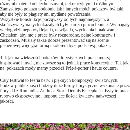
różnymi materiałami technicznymi, dekoracyjnymi i roślinnymi.
Zamysł tego pokazu podobnie jak i innych moich pokazów był taki,
aby nie były to plagiaty ani mydlane powtórzenia.
Wszystkie konstrukcje począwszy od tych najmniejszych, a
skończywszy na tych okazałych były bardzo pracochłonne. Wymagały
wielogodzinnego wyklejania, nawijania, wycinania i malowanie.
Chciałem, aby moje prace były różnorodne, pełne kontrastów i
zaskoczeń. Musiały także dobrze prezentować się na scenie
plenerowej więc gra formą i kolorem była podstawą pokazu.
Tak jak na większości pokazów florystycznych prace muszą
inspirować innych, nie zawsze są to jednak prace komercyjne. Tak jak
na pokazach mody mamy przecież Prêt-à-porter i haute couture.
Cały festiwal to feeria barw i pięknych kompozycji kwiatowych.
Podziw publiczności budziły duże formy florystyczne wykonane przez
florystki z Rumunii – Andreea Stor i Dennis Kneepkens. Były to prace
typowo ekspozycyjne , imponujące ilością kwiatów najwyższej
jakości.