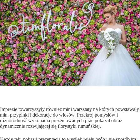
Imprezie towarzyszyły również mini warsztaty na których powstawały
min. przypinki i dekoracje do włosów. Przekrój pomysłów i
różnorodność wykonania prezentowanych prac pokazał obraz
dynamicznie rozwijającej się florystyki rumuńskiej.
Każdy taki pokaz i prezentacja to wysiłek wielu osób i nie sposób im