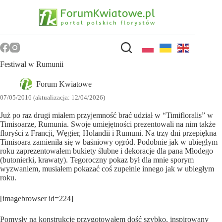
Przejdź
do
treści
Festiwal w Rumunii
Forum Kwiatowe
07/05/2016 (aktualizacja: 12/04/2026)
Już po raz drugi miałem przyjemność brać udział w “Timifloralis” w
Timisoarze, Rumunia. Swoje umiejętności prezentowali na nim także
floryści z Francji, Węgier, Holandii i Rumuni. Na trzy dni przepiękna
Timisoara zamieniła się w baśniowy ogród. Podobnie jak w ubiegłym
roku zaprezentowałem bukiety ślubne i dekoracje dla pana Młodego
(butonierki, krawaty). Tegoroczny pokaz był dla mnie sporym
wyzwaniem, musiałem pokazać coś zupełnie innego jak w ubiegłym
roku.
[imagebrowser id=224]
Pomysły na konstrukcje przygotowałem dość szybko, inspirowany