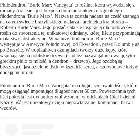
Philodendron ‘Burle Marx Variegata’ to roślina, która wywodzi się z
rodziny Araceae i jest bezpośrednim potomkiem oryginalnego
filodendrona ‘Burle Marx’. Nazwa ta została nadana na cześć znanego
na całym świecie brazylijskiego malarza i architekta krajobrazu –
Roberto Burle Marx. Jego postać stała się inspiracją dla hodowców
roślin do stworzenia tej unikatowej odmiany, której liście przypominają
malarstwo abstrakcyjne. W naturze filodendron ‘Burle Marx’
występuje w Ameryce Południowej, od Ekwadoru, przez Kolumbię aż
po Brazylię. W tropikalnych dżungliach tworzy duże kępy, które
wspinają się na pobliskie drzewa (stąd też nazwa gatunkowa: języku
greckim philo to miłość, a dendron – drzewo). Jego ozdobą są
błyszczące, jasnozielone liście w kształcie serca, a czerwonawe łodygi
dodają mu uroku.
Filodendron ‘Burle Marx Variegata’ ma długie, sercowate liście, które
mogą osiągnąć imponującą długość nawet 60 cm. Powierzchnia tych
liści pokryta jest dynamicznymi wzorami w odcieniach żółci i zieleni.
Każdy liść jest unikatowy dzięki niepowtarzalnej kombinacji barw i
wzorów.