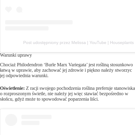
Post udostępniony przez Melissa | YouTube | Houseplants
Warunki uprawy
Chociaż Philodendron ‘Burle Marx Variegata’ jest rośliną stosunkowo
łatwą w uprawie, aby zachować jej zdrowie i piękno należy stworzyc
jej odpowiednia warunki.
Oświetlenie:
Z racji swojego pochodzenia roślina preferuje stanowiska
o rozproszonym świetle, nie należy jej więc stawiać bezpośredno w
słońcu, gdyż może to spowodować poparzenia liści.