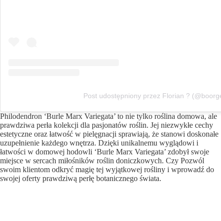
Post udostępniony przez Florian ? (@boorg
Philodendron ‘Burle Marx Variegata’ to nie tylko roślina domowa, ale
prawdziwa perła kolekcji dla pasjonatów roślin. Jej niezwykłe cechy
estetyczne oraz łatwość w pielęgnacji sprawiają, że stanowi doskonałe
uzupełnienie każdego wnętrza. Dzięki unikalnemu wyglądowi i
łatwości w domowej hodowli ‘Burle Marx Variegata’ zdobył swoje
miejsce w sercach miłośników roślin doniczkowych. Czy Pozwól
swoim klientom odkryć magię tej wyjątkowej rośliny i wprowadź do
swojej oferty prawdziwą perłę botanicznego świata.