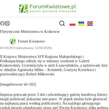
Przejdź
do
treści
Florystyczne Mistrzostwa w Krakowie
Forum Kwiatowe
05/10/2015 (aktualizacja: 12/04/2026)
II Krajowe Mistrzostwa SFP Regionu Małopolskiego i
Podkarpackiego odbyły się w miniony weekend w Galerii
Krakowskiej. Uczestniczyło w nich 6 zawodników, a sędziowało Jury
w składzie Agnieszka Mitko – Kominek, Grażyna Korzekwa i
przewodniczący Robert Miłkowski.
[imagebrowser id=182]
Impreza potrwała przez 3 dni i odwiedzający galerię handlową klienci
mogli podziwiać pokazane tam prace. W piątek można było głosować
na najlepszą pracę według publiczności. Na każdego głosującego
czekał prezent ufundowany przez sieć Poczta Kwiatowa: żółta gerbera