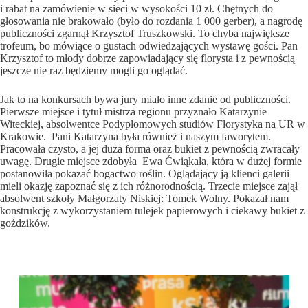
i rabat na zamówienie w sieci w wysokości 10 zł. Chętnych do
głosowania nie brakowało (było do rozdania 1 000 gerber), a nagrodę
publiczności zgarnął Krzysztof Truszkowski. To chyba największe
trofeum, bo mówiące o gustach odwiedzających wystawę gości. Pan
Krzysztof to młody dobrze zapowiadający się florysta i z pewnością
jeszcze nie raz będziemy mogli go oglądać.
Jak to na konkursach bywa jury miało inne zdanie od publiczności.
Pierwsze miejsce i tytuł mistrza regionu przyznało Katarzynie
Witeckiej, absolwentce Podyplomowych studiów Florystyka na UR w
Krakowie. Pani Katarzyna była również i naszym faworytem.
Pracowała czysto, a jej duża forma oraz bukiet z pewnością zwracały
uwagę. Drugie miejsce zdobyła Ewa Ćwiąkała, która w dużej formie
postanowiła pokazać bogactwo roślin. Oglądający ją klienci galerii
mieli okazję zapoznać się z ich różnorodnością. Trzecie miejsce zajął
absolwent szkoły Małgorzaty Niskiej: Tomek Wolny. Pokazał nam
konstrukcję z wykorzystaniem tulejek papierowych i ciekawy bukiet z
goździków.