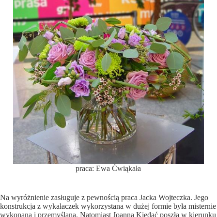
praca: Ewa Ćwiąkała
Na wyróżnienie zasługuje z pewnością praca Jacka Wojteczka. Jego
konstrukcja z wykałaczek wykorzystana w dużej formie była misternie
wykonana i przemyślana. Natomiast Joanna Kiedać poszła w kierunku