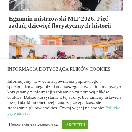
Egzamin mistrzowski MIF 2026. Pięć
zadań, dziewięć florystycznych historii
INFORMACJA DOTYCZĄCA PLIKÓW COOKIES
Informujemy, iż w celu zapewnienia poprawnego i
spersonalizowanego działania naszego serwisu internetowego
korzystamy z informacji zapisanych za pomocą plików
cookies. Dalsze korzystanie z tej strony, bez zmiany ustawień
przeglądarki internetowej oznacza, że zgadzasz się na
Florystyka wyszła na rynek. Konkurs
stosowanie plików cookies. Czytaj więcej na stronie:
Polityka
„Przyjęcie w ogrodzie u wybranego
prywatności
artysty” we Wrocławiu
Ustawienia zaawansowane
AKCEPTUJ