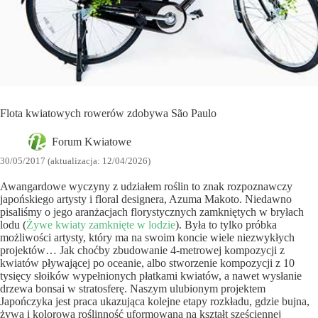
Flota kwiatowych rowerów zdobywa São Paulo
Forum Kwiatowe
30/05/2017 (aktualizacja: 12/04/2026)
Awangardowe wyczyny z udziałem roślin to znak rozpoznawczy
japońskiego artysty i floral designera, Azuma Makoto. Niedawno
pisaliśmy o jego aranżacjach florystycznych zamkniętych w bryłach
lodu (
Żywe kwiaty zamknięte w lodzie
). Była to tylko próbka
możliwości artysty, który ma na swoim koncie wiele niezwykłych
projektów… Jak choćby zbudowanie 4-metrowej kompozycji z
kwiatów pływającej po oceanie, albo stworzenie kompozycji z 10
tysięcy słoików wypełnionych płatkami kwiatów, a nawet wysłanie
drzewa bonsai w stratosferę. Naszym ulubionym projektem
Japończyka jest praca ukazująca kolejne etapy rozkładu, gdzie bujna,
żywa i kolorowa roślinność uformowana na kształt sześciennej