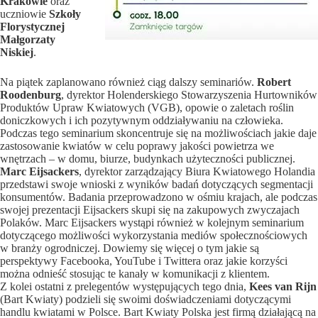
Krakowie
oraz
uczniowie
Szkoły
Florystycznej
Małgorzaty
Niskiej
.
Na piątek zaplanowano również ciąg dalszy seminariów.
Robert
Roodenburg
, dyrektor Holenderskiego Stowarzyszenia Hurtowników
Produktów Upraw Kwiatowych (VGB), opowie o zaletach roślin
doniczkowych i ich pozytywnym oddziaływaniu na człowieka.
Podczas tego seminarium skoncentruje się na możliwościach jakie daje
zastosowanie kwiatów w celu poprawy jakości powietrza we
wnętrzach – w domu, biurze, budynkach użyteczności publicznej.
Marc Eijsackers
, dyrektor zarządzający Biura Kwiatowego Holandia
przedstawi swoje wnioski z wyników badań dotyczących segmentacji
konsumentów. Badania przeprowadzono w ośmiu krajach, ale podczas
swojej prezentacji Eijsackers skupi się na zakupowych zwyczajach
Polaków. Marc Eijsackers wystąpi również w kolejnym seminarium
dotyczącego możliwości wykorzystania mediów społecznościowych
w branży ogrodniczej. Dowiemy się więcej o tym jakie są
perspektywy Facebooka, YouTube i Twittera oraz jakie korzyści
można odnieść stosując te kanały w komunikacji z klientem.
Z kolei ostatni z prelegentów występujących tego dnia,
Kees van Rijn
(Bart Kwiaty) podzieli się swoimi doświadczeniami dotyczącymi
handlu kwiatami w Polsce. Bart Kwiaty Polska jest firmą działającą na