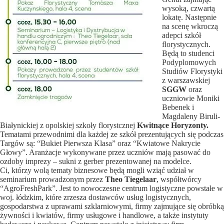
wysoką, czwartą
lokatę. Następnie
na scenę wkroczą
adepci szkół
florystycznych.
Będą to studenci
Podyplomowych
Studiów Florystyki
z warszawskiej
SGGW
oraz
uczniowie Moniki
Bebenek i
Magdaleny Biruli-
Białynickiej z opolskiej szkoły florystcznej
Kwitnące Horyzonty.
Tematami przewodnimi dla każdej ze szkół prezentujących się podczas
Targów są: “Bukiet Pierwsza Klasa” oraz “Kwiatowe Nakrycie
Głowy”. Aranżacje wykonywane przez uczniów mają pasować do
ozdoby imprezy – sukni z gerber prezentowanej na modelce.
Ci, którzy wolą tematy biznesowe będą mogli wziąć udział w
seminarium prowadzonym przez
Theo Tiegelaar
, współtwórcy
“AgroFreshPark”. Jest to nowoczesne centrum logistyczne powstałe w
woj. łódzkim, które zrzesza dostawców usług logistycznych,
gospodarstwa z uprawami szklarniowymi, firmy zajmujące się obróbką
żywności i kwiatów, firmy usługowe i handlowe, a także instytuty