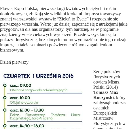
Flower Expo Polska, pierwsze targi kwiatowych ciętych i roślin
doniczkowych, zbliżają się wielkimi krokami. Impreza towarzyszy
znanej warszawskiej wystawie “Zieleń to Życie” i rozpocznie się
pierwszego września. Warto już dzisiaj zapoznać się z atrakcjami jakie
przygotowali dla nas organizatorzy, tym bardziej, że w programie
znajdziemy wiele ciekawych wydarzeń. Przede wszystkim są to
pokazy florystyczne, bez których trudno wyobrazić sobie tego rodzaju
imprezę, a także seminaria poświęcone różnym zagadnieniom
biznesowym.
Dzień pierwszy
Serię pokazów
florystycznych
otwiera Mistrz
Polski (2014)
Tomasz Max
Kuczyński
, który
zabłysnął podczas
ostatnich
Europejskich
Mistrzostw
Florystycznych w
Genui zajmując