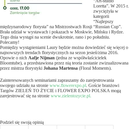
“Art-studio
Loretta”. W 2015 r.
zwyciężyła w
kategorii
“Najlepszy
międzynarodowy florysta” na Mistrzostwach Rosji “Russian Cup”.
Brała udział w wystawach i pokazach w Moskwie, Mińsku i Rydze.
Tego dnia wystąpi na scenie dwukrotnie, rano i po południu.
Polecamy!
Pomiędzy wystąpieniami Laury będzie można dowiedzieć się więcej o
najnowszych trendach florystycznych na sezon jesień/zima 2016.
Opowie o nich
Aafje Nijman
(jedna ze współwłaścicielek
Bloomtube), a przedstawiona przez nią teoria zostanie zwizualizowana
przez mistrza florystyki
Johana Martensa
(Floral Moments).
Zainteresowanych seminariami zapraszamy do zarejestrowania
swojego udziału na stronie
www.flowerexpo.pl
. Goście branżowi
Targów ZIELEŃ TO ŻYCIE i FLOWER EXPO POLSKA mogą
zarejestrować się na stronie
www.zielentozycie.pl.
Podziel się swoją opinią