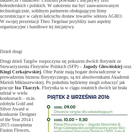
badawcze i naukowe. Centrum powstało z inicjatywy firm
holenderskich i polskich. W założeniu ma być zaawansowanym
technologicznie, solidnym partnerem obsługującym firmy
uczestniczące w całym łańcuchu dostaw towarów sektora AGRO.
W swojej prezentacji Theo Tiegelaar przybliży nam aspekty
organizacyjne i handlowe tej inicjatywy.
Dzień drugi
Drugi dzień Targów rozpoczyna się pokazem dwóch florystek ze
Stowarzyszenia Florystów Polskich (SFP) –
Jagody Głowińskiej
oraz
Kingi Czekajewskiej
. Obie Panie mają bogate doświadczenie w
prowadzeniu biznesu florystycznego, są też absolwentkami Akademii
Marioli Miklaszewskiej. Po południu będziemy mogli zobaczyć jak
pracuje
Iza Tkaczyk
.
Florystka ta w ciągu ostatnich dwóch lat brała
udział w wielu
konkursach – m.in.
zdobyła Gold and
Silver Award w
konkursie Designer
of the Year 2014 i
2015 czasopisma
Fusion Flowers,